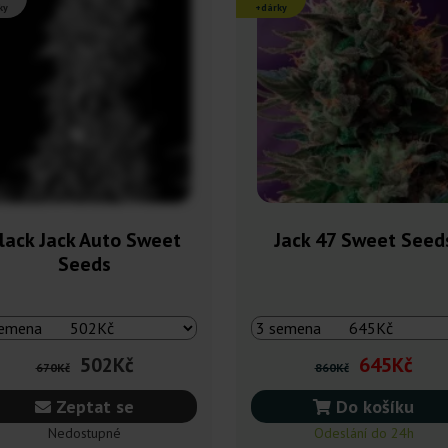
ky
+dárky
lack Jack Auto Sweet
Jack 47 Sweet Seed
Seeds
502Kč
645Kč
670Kč
860Kč
Zeptat se
Do košíku
Nedostupné
Odeslání do 24h