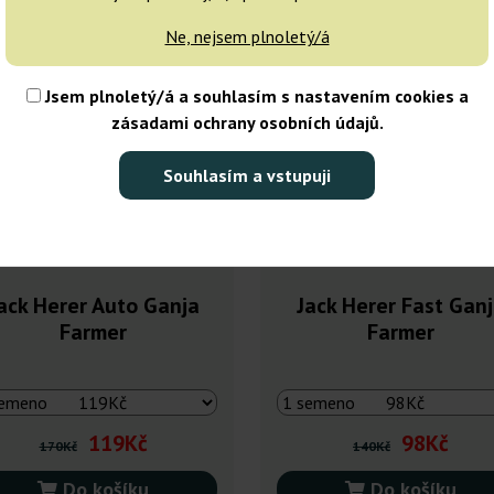
0%
-30%
Ne, nejsem plnoletý/á
ky
+dárky
Jsem plnoletý/á a souhlasím s nastavením cookies a
zásadami ochrany osobních údajů.
Souhlasím a vstupuji
ack Herer Auto Ganja
Jack Herer Fast Gan
Farmer
Farmer
119Kč
98Kč
170Kč
140Kč
Do košíku
Do košíku