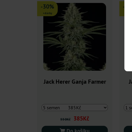
-30%
-3
+dárky
+dár
Jack Herer Ganja Farmer
J
385Kč
550Kč
Do košíku