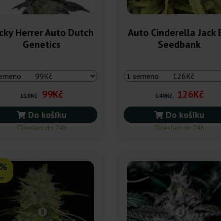
cky Herrer Auto Dutch
Auto Cinderella Jack 
Genetics
Seedbank
99Kč
126Kč
110Kč
140Kč
Do košíku
Do košíku
Odeslání do 24h
Odeslání do 24h
0%
ky