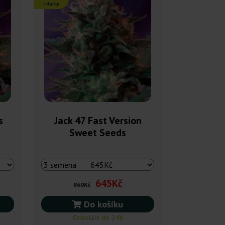
+dárky
s
Jack 47 Fast Version
Sweet Seeds
645Kč
860Kč
Do košíku
Odeslání do 24h