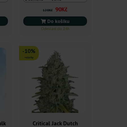
90Kč
120Kč
Do košíku
Odeslání do 24h
-10%
+dárky
ulk
Critical Jack Dutch