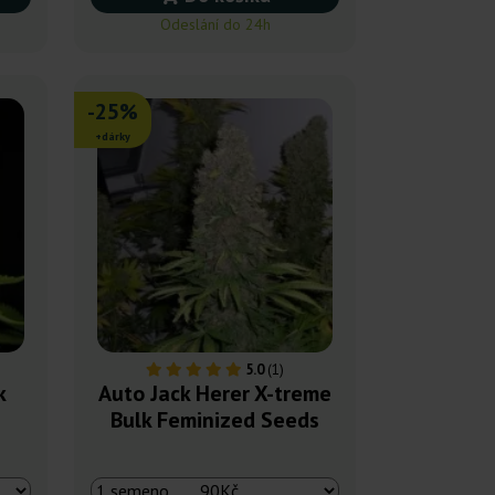
Odeslání do 24h
-25%
+dárky
5.0
(1)
k
Auto Jack Herer X-treme
Bulk Feminized Seeds