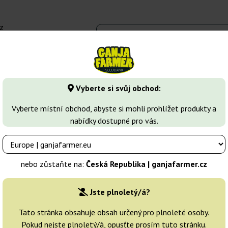
z
 - 16:00
Seedbanky
Druhy marihuany
Více
Vyberte si svůj obchod:
k Herer
Vyberte místní obchod, abyste si mohli prohlížet produkty a
nabídky dostupné pro vás.
nebo zůstaňte na:
Česká Republika | ganjafarmer.cz
Jste plnoletý/á?
Třídění
Tato stránka obsahuje obsah určený pro plnoleté osoby.
Pokud nejste plnoletý/á, opusťte prosím tuto stránku.