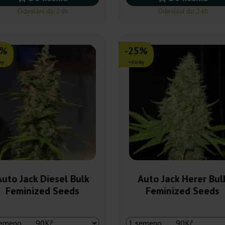
Odeslání do 24h
Odeslání do 24h
5%
-25%
ky
+dárky
Auto Jack Diesel Bulk
Auto Jack Herer Bul
Feminized Seeds
Feminized Seeds