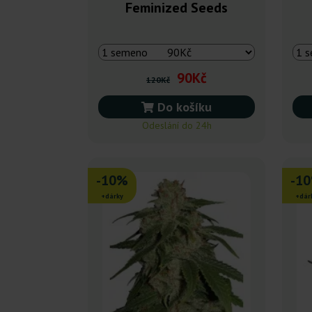
Feminized Seeds
90Kč
120Kč
Do košíku
Odeslání do 24h
-10%
-1
+dárky
+dár