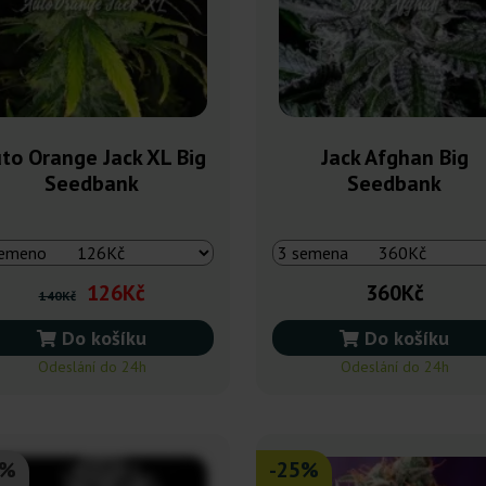
to Orange Jack XL Big
Jack Afghan Big
Seedbank
Seedbank
126Kč
360Kč
140Kč
Do košíku
Do košíku
Odeslání do 24h
Odeslání do 24h
5%
-25%