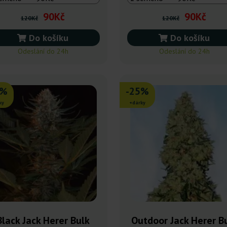
90Kč
90Kč
120Kč
120Kč
Do košíku
Do košíku
Odeslání do 24h
Odeslání do 24h
5%
-25%
ky
+dárky
Black Jack Herer Bulk
Outdoor Jack Herer B