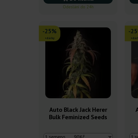
Odeslání do 24h
-25%
-2
+dárky
+dár
Auto Black Jack Herer
Bulk Feminized Seeds