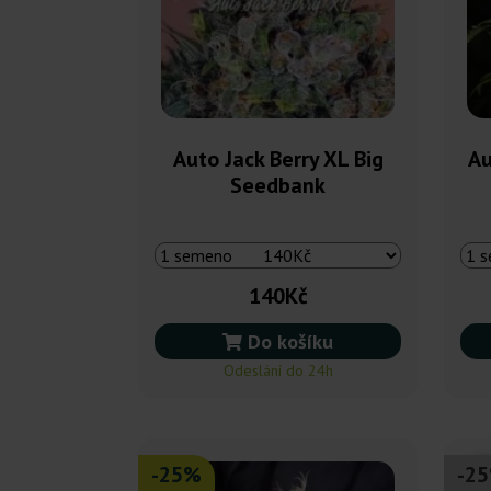
Auto Jack Berry XL Big
Au
Seedbank
140Kč
Do košíku
Odeslání do 24h
-25%
-2