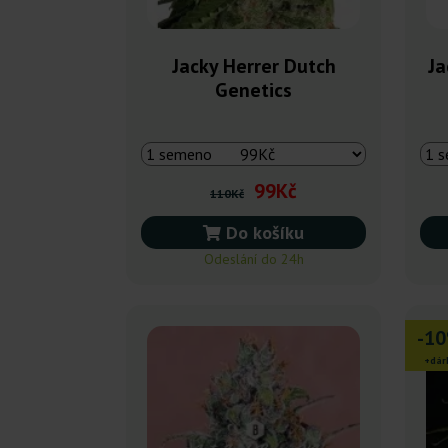
Jacky Herrer Dutch
Ja
Genetics
99Kč
110Kč
Do košíku
Odeslání do 24h
-1
+dár