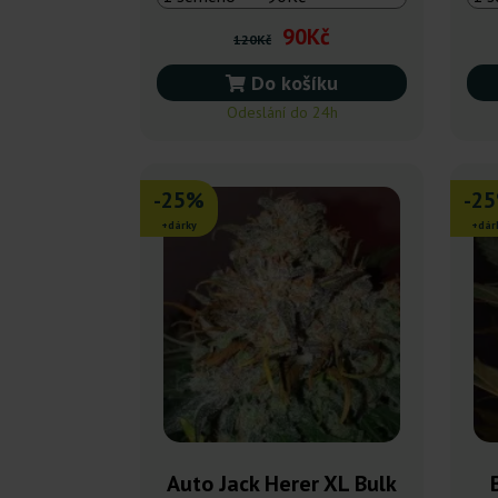
90Kč
120Kč
Do košíku
Odeslání do 24h
-25%
-2
+dárky
+dár
Auto Jack Herer XL Bulk