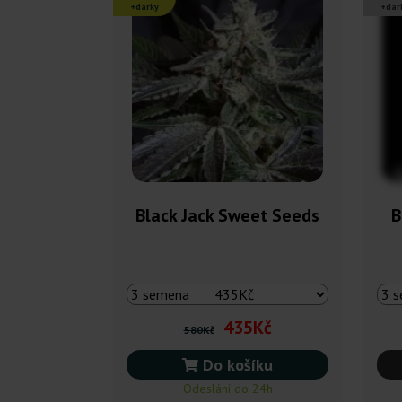
+dárky
+dár
Black Jack Sweet Seeds
B
435Kč
580Kč
Do košíku
Odeslání do 24h