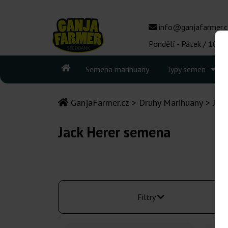
info@ganjafarmer.c
Pondělí - Pátek / 10:00
Semena marihuany
Typy semen
GanjaFarmer.cz
Druhy Marihuany
Jac
Jack Herer semena
Filtry