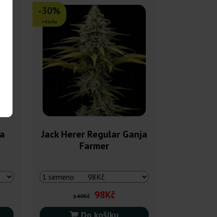
-30%
+dárky
ja
Jack Herer Regular Ganja
Farmer
98Kč
140Kč
Do košíku