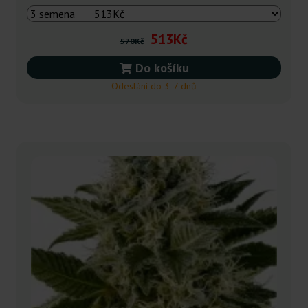
513Kč
570Kč
Do košíku
Odeslání do 3-7 dnů