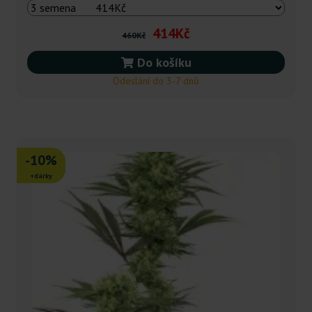
414Kč
460Kč
Do košíku
Odeslání do 3-7 dnů
-10%
+dárky