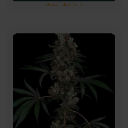
Odeslání do 3-7 dnů