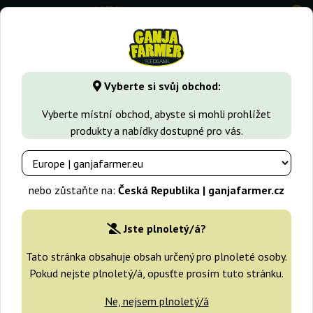
0
⭐ -40% Rychle rostoucí odrůdy ⭐
⏰ 2 dny 09:44:42
Vyberte si svůj obchod:
GanjaFarmer.cz
Seedbanky
White Label
Vyberte místní obchod, abyste si mohli prohlížet
produkty a nabídky dostupné pro vás.
White Label
nebo zůstaňte na:
Česká Republika | ganjafarmer.cz
Filtry
Třídění
Jste plnoletý/á?
Tato stránka obsahuje obsah určený pro plnoleté osoby.
Pokud nejste plnoletý/á, opusťte prosím tuto stránku.
Ne, nejsem plnoletý/á