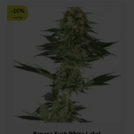
-10%
+dárky
Banana Kush White Label