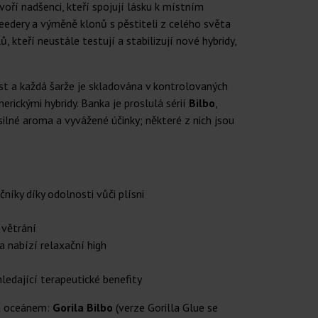
oří nadšenci, kteří spojují lásku k místním
eedery a výměně klonů s pěstiteli z celého světa
kteří neustále testují a stabilizují nové hybridy,
st a každá šarže je skladována v kontrolovaných
rickými hybridy. Banka je proslulá sérií
Bilbo
,
, silné aroma a vyvážené účinky; některé z nich jsou
níky díky odolnosti vůči plísni
 větrání
a nabízí relaxační high
edající terapeutické benefity
za oceánem:
Gorila Bilbo
(verze Gorilla Glue se