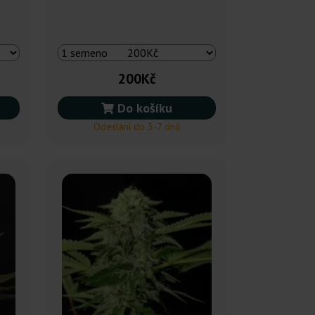
200Kč
Do košíku
Odeslání do 3-7 dnů