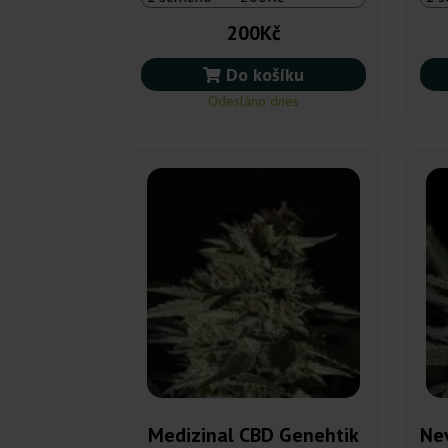
200Kč
Do košíku
Odesláno dnes
Medizinal CBD Genehtik
Nev