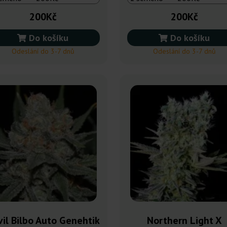
200Kč
200Kč
Do košíku
Do košíku
Odeslání do 3-7 dnů
Odeslání do 3-7 dnů
il Bilbo Auto Genehtik
Northern Light X