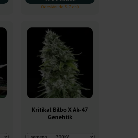
Odeslání do 3-7 dnů
Kritikal Bilbo X Ak-47
Genehtik