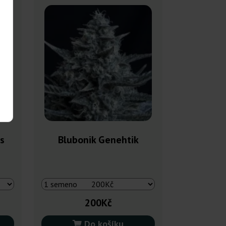
s
Blubonik Genehtik
200Kč
Do košíku