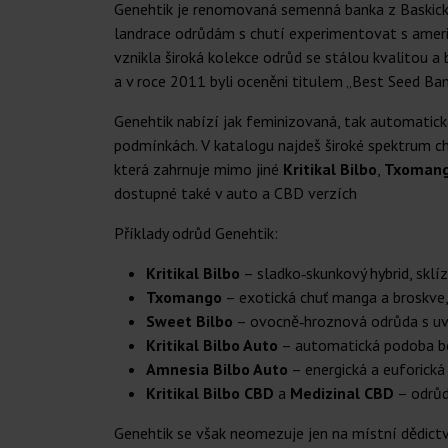
Genehtik je renomovaná semenná banka z Baskicka, 
landrace odrůdám s chutí experimentovat s americ
vznikla široká kolekce odrůd se stálou kvalitou a
a v roce 2011 byli oceněni titulem „Best Seed Ban
Genehtik nabízí jak feminizovaná, tak automatick
podmínkách. V katalogu najdeš široké spektrum chu
která zahrnuje mimo jiné
Kritikal Bilbo
,
Txoman
dostupné také v auto a CBD verzích
Příklady odrůd Genehtik:
Kritikal Bilbo
– sladko‑skunkový hybrid, sklí
Txomango
– exotická chuť manga a broskve, 
Sweet Bilbo
– ovocně‑hroznová odrůda s uvol
Kritikal Bilbo Auto
– automatická podoba best
Amnesia Bilbo Auto
– energická a euforická
Kritikal Bilbo CBD
a
Medizinal CBD
– odrůd
Genehtik se však neomezuje jen na místní dědictv