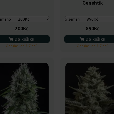
Genehtik
200Kč
890Kč
Do košíku
Do košíku
Odeslání do 3-7 dnů
Odeslání do 3-7 dnů