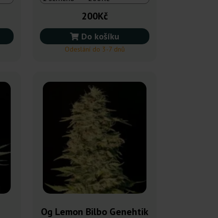
200Kč
Do košíku
Odeslání do 3-7 dnů
Og Lemon Bilbo Genehtik