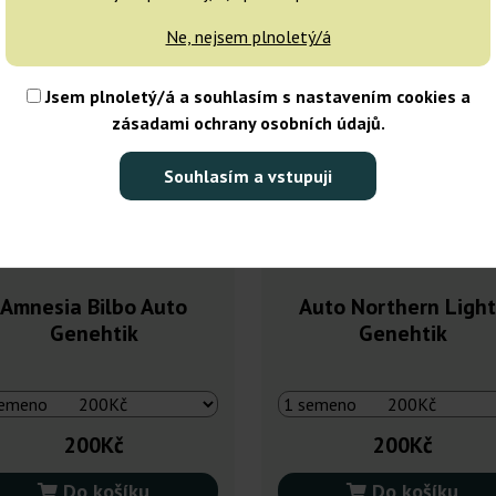
Ne, nejsem plnoletý/á
Jsem plnoletý/á a souhlasím s nastavením cookies a
zásadami ochrany osobních údajů.
Souhlasím a vstupuji
Amnesia Bilbo Auto
Auto Northern Light
Genehtik
Genehtik
200Kč
200Kč
Do košíku
Do košíku