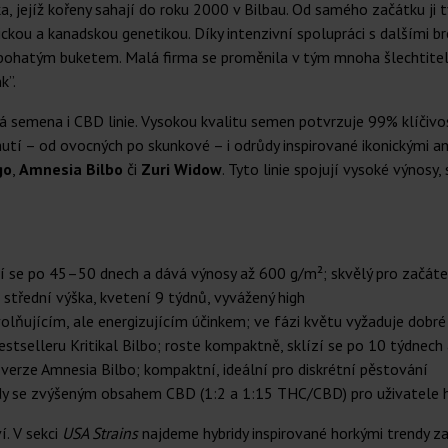
jejíž kořeny sahají do roku 2000 v Bilbau. Od samého začátku ji tv
kou a kanadskou genetikou. Díky intenzivní spolupráci s dalšími br
 bohatým buketem. Malá firma se proměnila v tým mnoha šlechtitelů, 
k”.
á semena i CBD linie. Vysokou kvalitu semen potvrzuje 99% klíčivo
tí – od ovocných po skunkové – i odrůdy inspirované ikonickými ame
go
,
Amnesia Bilbo
či
Zuri Widow
. Tyto linie spojují vysoké výnosy
zí se po 45–50 dnech a dává výnosy až 600 g/m²; skvělý pro začáteč
střední výška, kvetení 9 týdnů, vyvážený high
ňujícím, ale energizujícím účinkem; ve fázi květu vyžaduje dobré
selleru Kritikal Bilbo; roste kompaktně, sklízí se po 10 týdnech 
 verze Amnesia Bilbo; kompaktní, ideální pro diskrétní pěstování
y se zvýšeným obsahem CBD (1:2 a 1:15 THC/CBD) pro uživatele hl
í. V sekci
USA Strains
najdeme hybridy inspirované horkými trendy 