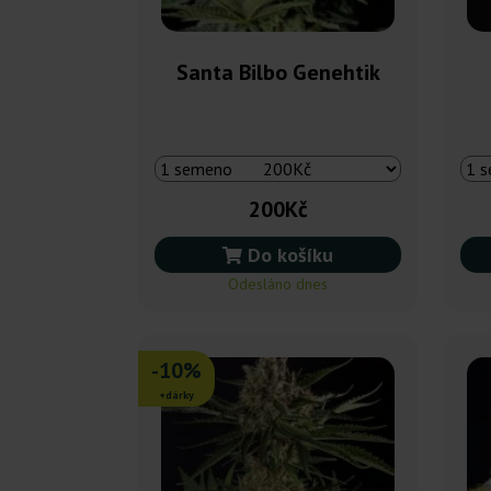
Santa Bilbo Genehtik
200Kč
Do košíku
Odesláno dnes
-10%
+dárky