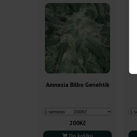
Amnesia Bilbo Genehtik
200Kč
Do košíku