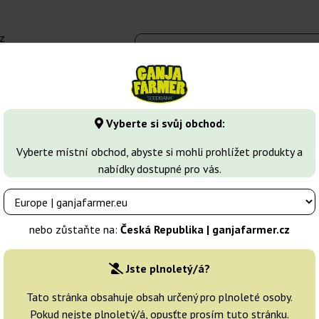
z
 - 16:00
Seedbanky
Druhy marihuany
Více
Vyberte si svůj obchod:
Vyberte místní obchod, abyste si mohli prohlížet produkty a
nabídky dostupné pro vás.
nebo zůstaňte na:
Česká Republika | ganjafarmer.cz
Jste plnoletý/á?
Třídění
Tato stránka obsahuje obsah určený pro plnoleté osoby.
Pokud nejste plnoletý/á, opusťte prosím tuto stránku.