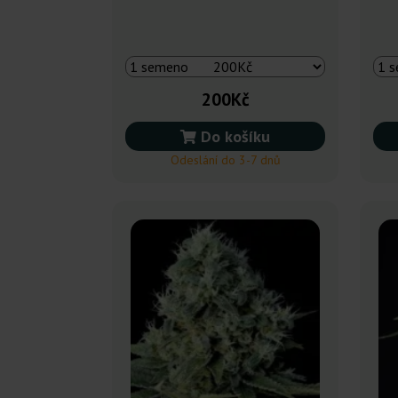
200Kč
Do košíku
Odeslání do 3-7 dnů