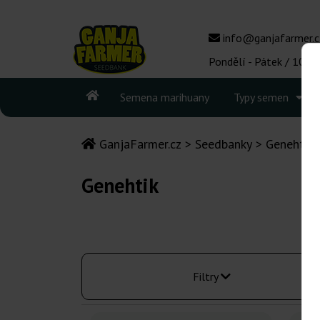
info@ganjafarmer.c
Pondělí - Pátek / 10:00
Semena marihuany
Typy semen
GanjaFarmer.cz
Seedbanky
Genehtik
Genehtik
Filtry