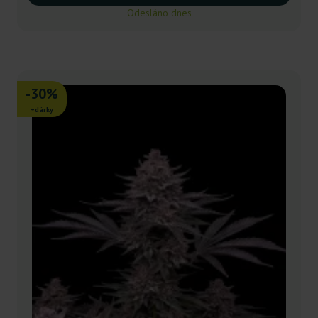
Odesláno dnes
-30%
+dárky