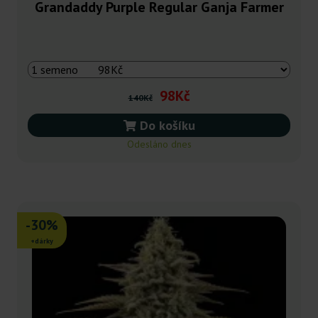
Grandaddy Purple Regular Ganja Farmer
98Kč
140Kč
Do košíku
Odesláno dnes
-30%
+dárky