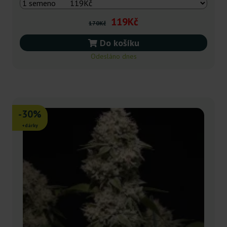
119Kč
170Kč
Do košíku
Odesláno dnes
-30%
+dárky