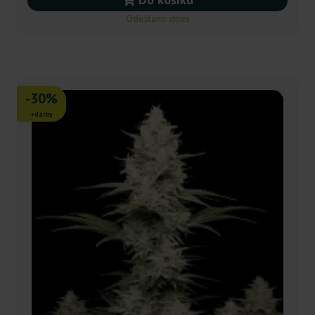
Odesláno dnes
-30%
+dárky