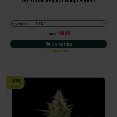
Do-Si-Dos Regular Ganja Farmer
98Kč
140Kč
Do košíku
Odesláno dnes
-30%
+dárky