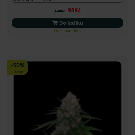
98Kč
140Kč
Do košíku
Odesláno dnes
-30%
+dárky