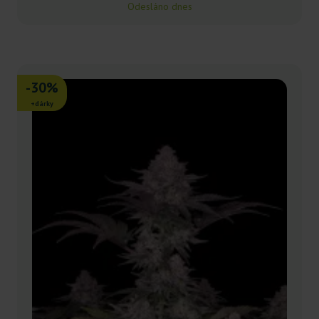
Odesláno dnes
-30%
+dárky