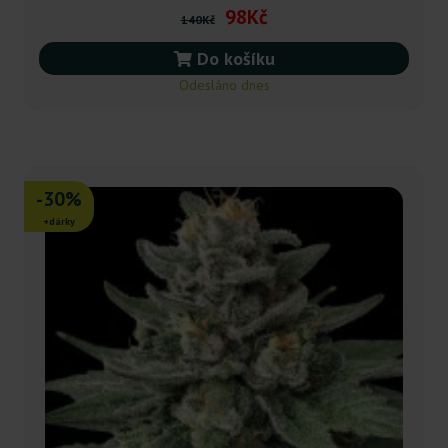
98Kč
140Kč
Do košíku
Odesláno dnes
-30%
+dárky