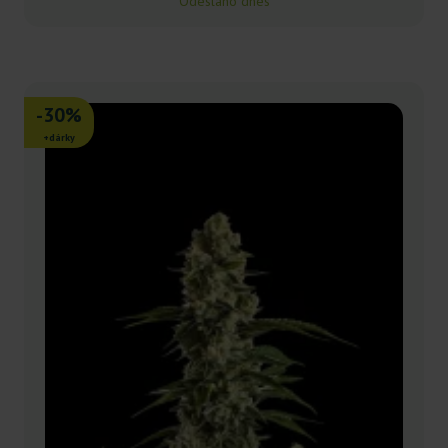
Odesláno dnes
-30%
+dárky