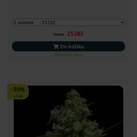
252Kč
360Kč
Do košíku
Odesláno dnes
-30%
+dárky