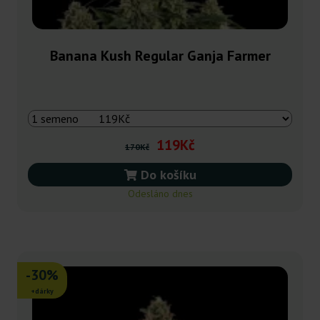
Banana Kush Regular Ganja Farmer
119Kč
170Kč
Do košíku
Odesláno dnes
-30%
+dárky