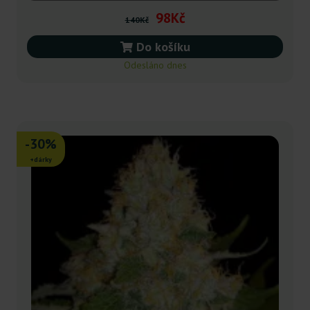
98Kč
140Kč
Do košíku
Odesláno dnes
-30%
+dárky