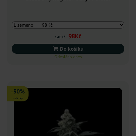
98Kč
140Kč
Do košíku
Odesláno dnes
-30%
+dárky