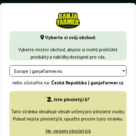
0
GanjaFarmer.cz
Typy Semen Marihuany
Rregulérní semen
Vyberte si svůj obchod:
Rregulérní semena marihuany
Vyberte místní obchod, abyste si mohli prohlížet
produkty a nabídky dostupné pro vás.
Hledáš regular semena konopí? Skvělá volba. Tyhle klasické
genetiky dokážou udělat spoustu radosti.
nebo zůstaňte na:
Česká Republika | ganjafarmer.cz
Filtry
Třídění
Jste plnoletý/á?
Tato stránka obsahuje obsah určený pro plnoleté osoby.
-30%
Pokud nejste plnoletý/á, opusťte prosím tuto stránku.
+dárky
Ne, nejsem plnoletý/á