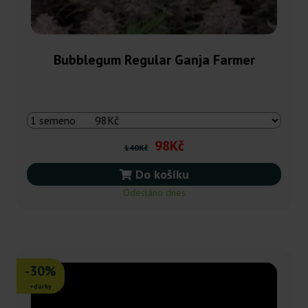
Bubblegum Regular Ganja Farmer
98Kč
140Kč
Do košíku
Odesláno dnes
-30%
+dárky