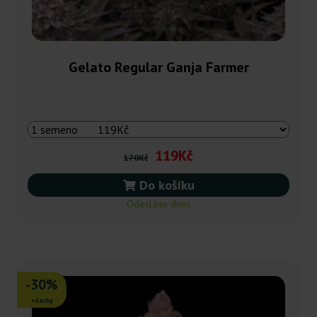
Gelato Regular Ganja Farmer
119Kč
170Kč
Do košíku
Odesláno dnes
-30%
+dárky