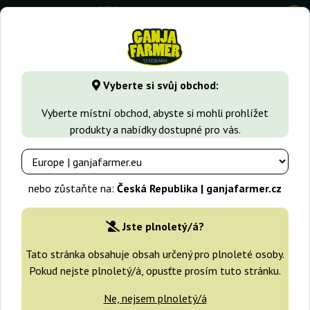
0
GanjaFarmer.cz
Seedbanky
World Of Seeds
Vyberte si svůj obchod:
World Of Seeds
Vyberte místní obchod, abyste si mohli prohlížet
produkty a nabídky dostupné pro vás.
Filtry
Třídění
nebo zůstaňte na:
Česká Republika | ganjafarmer.cz
Jste plnoletý/á?
Tato stránka obsahuje obsah určený pro plnoleté osoby.
Pokud nejste plnoletý/á, opusťte prosím tuto stránku.
Ne, nejsem plnoletý/á