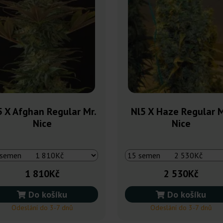
5 X Afghan Regular Mr.
Nl5 X Haze Regular M
Nice
Nice
1 810Kč
2 530Kč
Do košíku
Do košíku
Odeslání do 3-7 dnů
Odeslání do 3-7 dnů