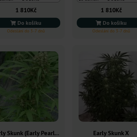
1 810Kč
1 810Kč
Do košíku
Do košíku
Odeslání do 3-7 dnů
Odeslání do 3-7 dnů
ly Skunk (Early Pearl...
Early Skunk X