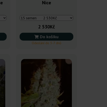
ce
Nice
2 530Kč
Do košíku
Odeslání do 3-7 dnů