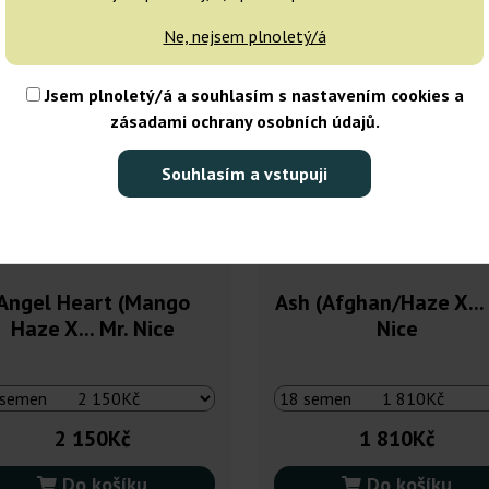
Ne, nejsem plnoletý/á
Jsem plnoletý/á a souhlasím s nastavením cookies a
zásadami ochrany osobních údajů.
Souhlasím a vstupuji
Angel Heart (Mango
Ash (Afghan/Haze X...
Haze X... Mr. Nice
Nice
2 150Kč
1 810Kč
Do košíku
Do košíku