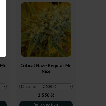
 Mr.
Critical Haze Regular Mr.
Nice
2 530Kč
Do košíku