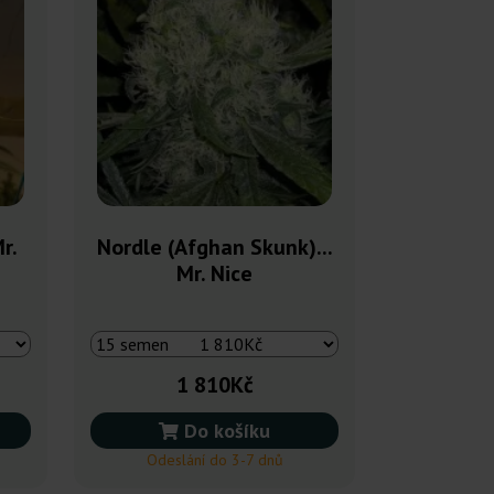
r.
Nordle (Afghan Skunk)...
Mr. Nice
1 810Kč
Do košíku
Odeslání do 3-7 dnů