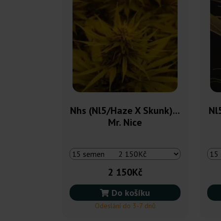
Nhs (Nl5/Haze X Skunk)...
Nl
Mr. Nice
2 150Kč
Do košíku
Odeslání do 3-7 dnů