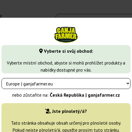
z
 - 16:00
Seedbanky
Druhy marihuany
Více
Vyberte si svůj obchod:
Vyberte místní obchod, abyste si mohli prohlížet produkty a
nabídky dostupné pro vás.
nebo zůstaňte na:
Česká Republika | ganjafarmer.cz
Jste plnoletý/á?
Třídění
Tato stránka obsahuje obsah určený pro plnoleté osoby.
Pokud nejste plnoletý/á, opusťte prosím tuto stránku.