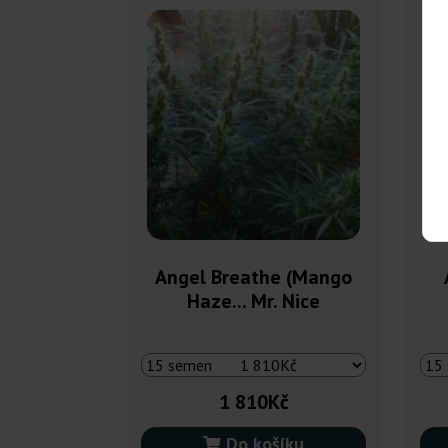
Angel Breathe (Mango
Haze... Mr. Nice
1 810Kč
Do košíku