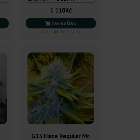
1 110Kč
Do košíku
Odeslání do 3-7 dnů
G13 Haze Regular Mr.