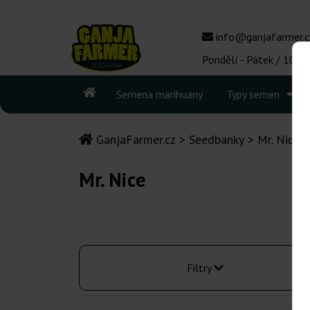
info@ganjafarmer.c
Pondělí - Pátek / 10:00
Semena marihuany
Typy semen
GanjaFarmer.cz
Seedbanky
Mr. Nice
Mr. Nice
Filtry