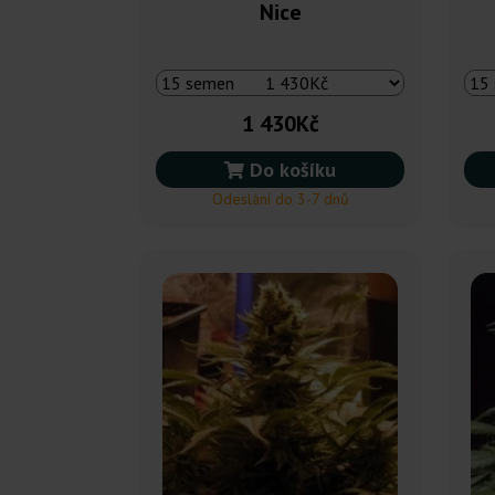
Nice
1 430Kč
Do košíku
Odeslání do 3-7 dnů