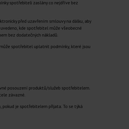
nky spotřebiteli zaslány co nejdříve bez
ktronicky před uzavřením smlouvy na dálku, aby
 uvedeno, kde spotřebitel může všeobecné
obem bez dodatečných nákladů.
ůže spotřebitel uplatnit podmínky, které jsou
rávné posouzení produktů/služeb spotřebitelem.
tele závazné.
 pokud je spotřebitelem přijata. To se týká