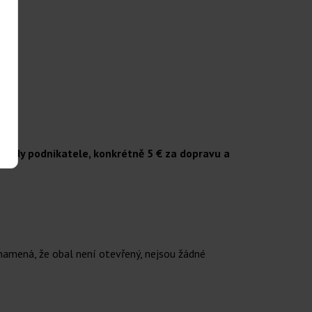
lady podnikatele, konkrétně 5 € za dopravu a
namená, že obal není otevřený, nejsou žádné