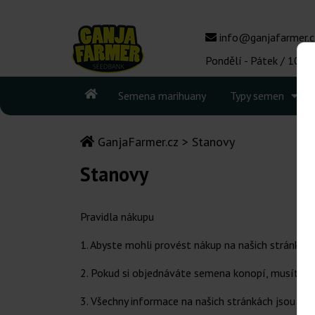
info@ganjafarmer.c
Pondělí - Pátek / 10:00
Semena marihuany
Typy semen
GanjaFarmer.cz
Stanovy
Stanovy
Pravidla nákupu
1. Abyste mohli provést nákup na našich stránkách
2. Pokud si objednáváte semena konopí, musíte j
3. Všechny informace na našich stránkách jsou po