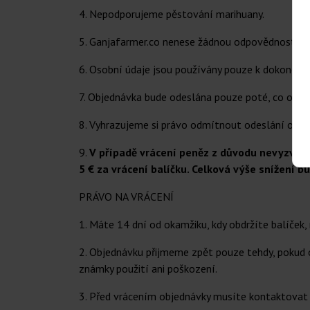
4. Nepodporujeme pěstování marihuany.
5. Ganjafarmer.co nenese žádnou odpovědnost, po
6. Osobní údaje jsou používány pouze k dokončen
7. Objednávka bude odeslána pouze poté, co obdrž
8. Vyhrazujeme si právo odmítnout odeslání obje
9.
V případě vrácení peněz z důvodu nevyzvedn
5 € za vrácení balíčku. Celková výše snížení bu
PRÁVO NA VRÁCENÍ
1. Máte 14 dní od okamžiku, kdy obdržíte balíček, 
2. Objednávku přijmeme zpět pouze tehdy, pokud o
známky použití ani poškození.
3. Před vrácením objednávky musíte kontaktovat 