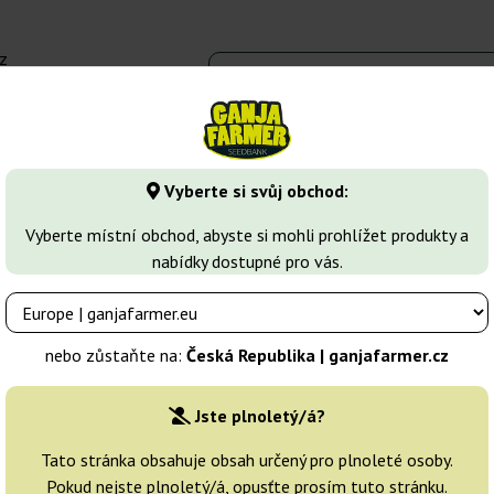
z
 - 16:00
Seedbanky
Druhy marihuany
Více
Vyberte si svůj obchod:
Vyberte místní obchod, abyste si mohli prohlížet produkty a
nabídky dostupné pro vás.
nebo zůstaňte na:
Česká Republika | ganjafarmer.cz
, musíte být starší 18 let.
Jste plnoletý/á?
e použít v souladu s platným místním zákonem.
Tato stránka obsahuje obsah určený pro plnoleté osoby.
uze informativního charakteru.
Pokud nejste plnoletý/á, opusťte prosím tuto stránku.