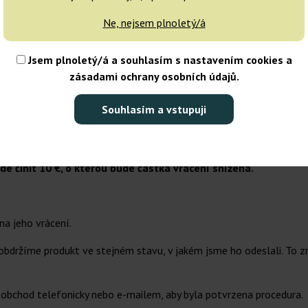
Ne, nejsem plnoletý/á
kud jsou semena použita nelegálně třetími osobami.
Jsem plnoletý/á a souhlasím s nastavením cookies a
í objednávky. Nejsou uchovávány ani předávány nikomu dalšímu.
zásadami ochrany osobních údajů.
íme potvrzení nebo platbu (v závislosti na zvoleném formuláři).
Souhlasím a vstupuji
dnávky, pokud víme, že osoba bude porušovat zákon.
utí objednávky zákazníkem bude částka vrácení snížena o nák
de činit 10 €, o kterou bude částka vrácení snížena.
na jeho vrácení.
bdržíme produkt ve stejném stavu, v jakém jsme ho odeslali. To z
obchod telefonicky nebo e-mailem, aby byla potvrzena procedura.