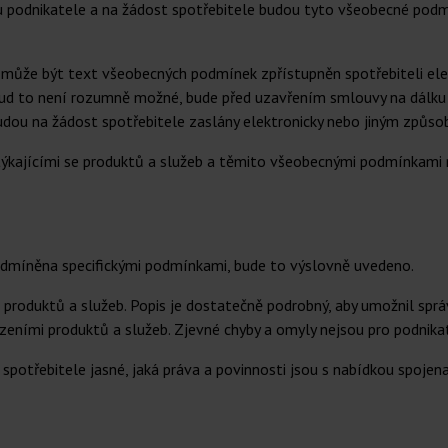
u podnikatele a na žádost spotřebitele budou tyto všeobecné podmí
 může být text všeobecných podmínek zpřístupněn spotřebiteli ele
okud to není rozumně možné, bude před uzavřením smlouvy na dálku
budou na žádost spotřebitele zaslány elektronicky nebo jiným způs
týkajícími se produktů a služeb a těmito všeobecnými podmínkami m
dmíněna specifickými podmínkami, bude to výslovně uvedeno.
 produktů a služeb. Popis je dostatečně podrobný, aby umožnil sp
zeními produktů a služeb. Zjevné chyby a omyly nejsou pro podnika
spotřebitele jasné, jaká práva a povinnosti jsou s nabídkou spojena,