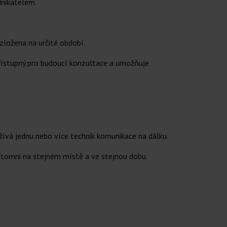
dnikatelem.
zložena na určité období.
 přístupný pro budoucí konzultace a umožňuje
ívá jednu nebo více technik komunikace na dálku.
řítomni na stejném místě a ve stejnou dobu.