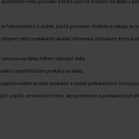
 společnosti nebo povolání a která uzavírá smlouvu na dálku s po
e řady produktů a služeb, jejichž povinnost dodávky a nákupu je ro
je příjemci nebo podnikateli ukládat informace způsobem, který je
t smlouvu na dálku během odvolací doby.
 nabízí spotřebitelům produkty na dálku.
ganizovaného prodeje produktů a služeb podnikatelem, který použ
ící uzavřít smlouvu bez toho, aby spotřebitel a podnikatel byli p