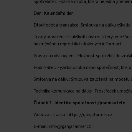
Spotřebitel: Fyzická osoba, která nejedná jménem
Den: Kalendářní den.
Dlouhodobá transakce: Smlouva na dálku týkající s
Trvalý prostředek: Jakýkoli nástroj, který umožňu
nezměněnou reprodukci uložených informací.
Právo na odstoupení: Možnost spotřebitele zruši
Podnikatel: Fyzická osoba nebo společnost, která
Smlouva na dálku: Smlouva založená na modelu or
Technika komunikace na dálku: Prostředek umožňuj
Článek 2- Identita společnosti/podnikatele
Webová stránka: https://ganjafarmer.cz
E-mail: info@ganjafarmer.cz