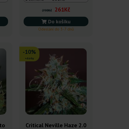
261Kč
290Kč
Do košíku
Odeslání do 3-7 dnů
-10%
+dárky
uto
Critical Neville Haze 2.0