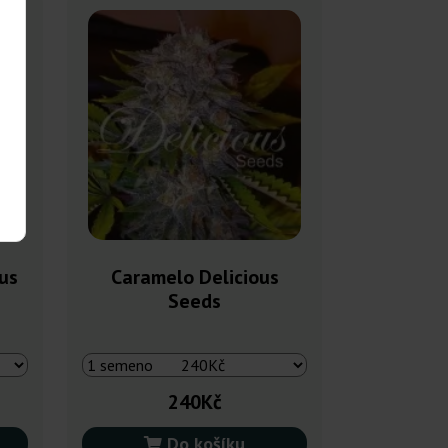
us
Caramelo Delicious
Seeds
240Kč
Do košíku