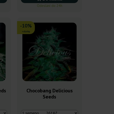
Odeslání do 24h
-10%
+dárky
eds
Chocobang Delicious
Seeds