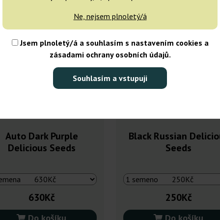
Ne, nejsem plnoletý/á
Jsem plnoletý/á a souhlasím s nastavením cookies a
zásadami ochrany osobních údajů.
Souhlasím a vstupuji
Auto Dark Purple
Black Russian Delicio
Delicious Seeds
Seeds
630Kč
250Kč
Do košíku
Do košíku