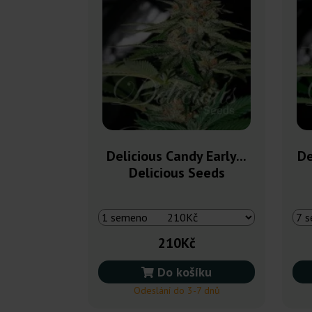
Delicious Candy Early...
De
Delicious Seeds
210Kč
Do košíku
Odeslání do 3-7 dnů