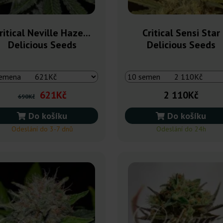
ritical Neville Haze...
Critical Sensi Star
Delicious Seeds
Delicious Seeds
621Kč
2 110Kč
690Kč
Do košíku
Do košíku
Odeslání do 3-7 dnů
Odeslání do 24h