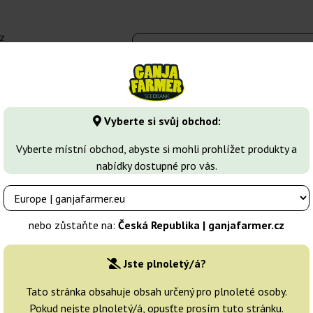
z
 - 16:00
Seedbanky
Druhy marihuany
Více
Vyberte si svůj obchod:
 Seeds
Vyberte místní obchod, abyste si mohli prohlížet produkty a
nabídky dostupné pro vás.
nebo zůstaňte na:
Česká Republika | ganjafarmer.cz
Jste plnoletý/á?
Třídění
Tato stránka obsahuje obsah určený pro plnoleté osoby.
Pokud nejste plnoletý/á, opusťte prosím tuto stránku.