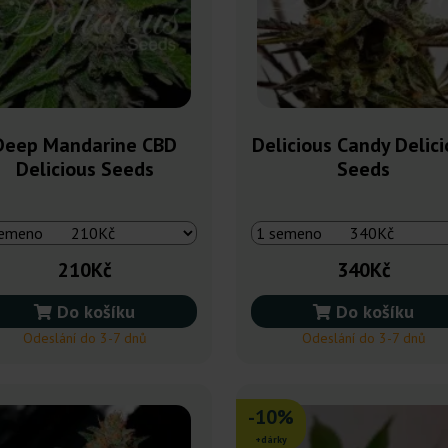
Deep Mandarine CBD
Delicious Candy Delic
Delicious Seeds
Seeds
210Kč
340Kč
Do košíku
Do košíku
Odeslání do 3-7 dnů
Odeslání do 3-7 dnů
-10%
+dárky