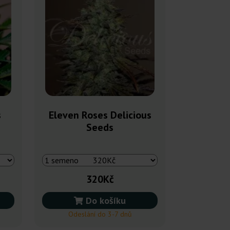
s
Eleven Roses Delicious
Seeds
320Kč
Do košíku
Odeslání do 3-7 dnů