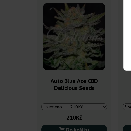
Auto Blue Ace CBD
Delicious Seeds
210Kč
Do košíku