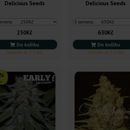
Delicious Seeds
Delicious Seeds
250Kč
630Kč
Do košíku
Do košíku
Odeslání do 3-7 dnů
Odeslání do 3-7 dnů
0%
ky