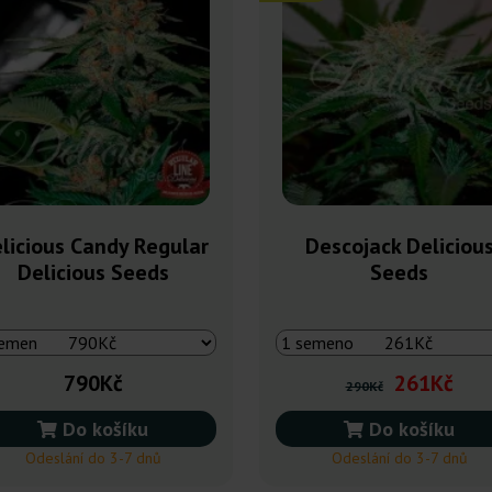
licious Candy Regular
Descojack Deliciou
Delicious Seeds
Seeds
790Kč
261Kč
290Kč
Do košíku
Do košíku
Odeslání do 3-7 dnů
Odeslání do 3-7 dnů