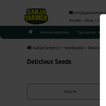
info@ganjafarmer.c
Pondělí - Pátek / 10:00
Semena marihuany
Typy semen
GanjaFarmer.cz
Seedbanky
Delicious
Delicious Seeds
Filtry