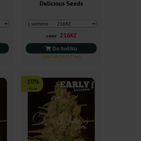
Delicious Seeds
216Kč
240Kč
Do košíku
Odeslání do 3-7 dnů
-10%
+dárky