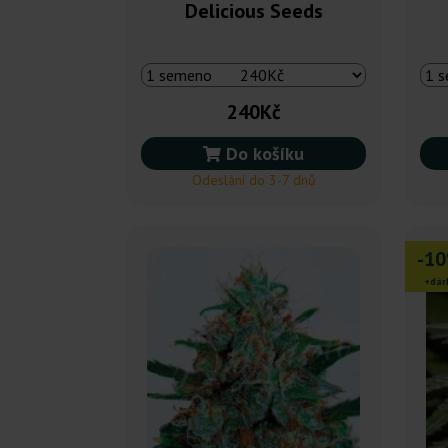
Delicious Seeds
240Kč
Do košíku
Odeslání do 3-7 dnů
-1
+dár