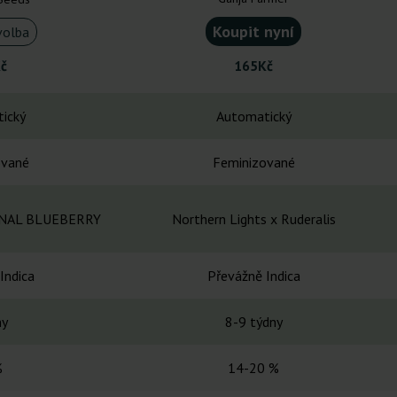
Koupit nyní
volba
č
165Kč
ický
Automatický
ované
Feminizované
INAL BLUEBERRY
Northern Lights x Ruderalis
Indica
Převážně Indica
ny
8-9 týdny
%
14-20 %