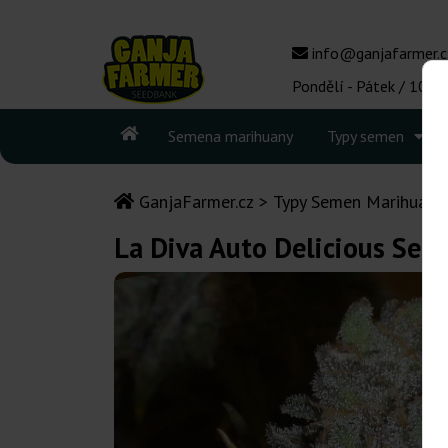
info@ganjafarmer.c
Pondělí - Pátek / 10:00
Semena marihuany
Typy semen
GanjaFarmer.cz
Typy Semen Marihuany
La Diva Auto Delicious See