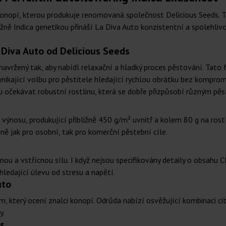
onopí, kterou produkuje renomovaná společnost Delicious Seeds. T
Indica genetikou přináší La Diva Auto konzistentní a spolehlivou 
 Diva Auto od Delicious Seeds
 navržený tak, aby nabídl relaxační a hladký proces pěstování. Tat
vynikající volbu pro pěstitele hledající rychlou obrátku bez kompromi
ou očekávat robustní rostlinu, která se dobře přizpůsobí různým pě
ýnosu, produkující přibližně 450 g/m² uvnitř a kolem 80 g na rost
ě jak pro osobní, tak pro komerční pěstební cíle.
a vstřícnou sílu. I když nejsou specifikovány detaily o obsahu C
e hledající úlevu od stresu a napětí.
uto
 který ocení znalci konopí. Odrůda nabízí osvěžující kombinaci cit
y.
s