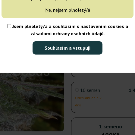
dnů
Ne, nejsem plnoletý/á
3 semena
Jsem plnoletý/á a souhlasím s nastavením cookies a
zásadami ochrany osobních údajů.
Nedostupné
Souhlasím a vstupuji
5 semen
Odeslání do 3-7
dnů
10 semen
1 
Odeslání do 3-7
dnů
1 semeno