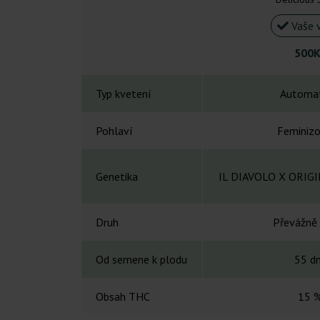
Vaše 
500K
Typ kvetení
Automat
Pohlaví
Feminiz
Genetika
IL DIAVOLO X ORIG
Druh
Převážně 
Od semene k plodu
55 d
Obsah THC
15 