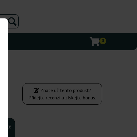
0
Znáte už tento produkt?
Přidejte recenzi a získejte bonus.
180Kč