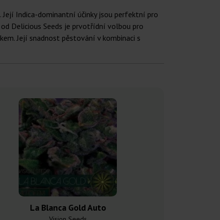
. Její Indica-dominantní účinky jsou perfektní pro
 od Delicious Seeds je prvotřídní volbou pro
kem. Její snadnost pěstování v kombinaci s
La Blanca Gold Auto
Auto P
Vision Seeds
Original Sens