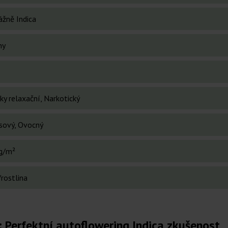
ážně Indica
ny
ky relaxační, Narkotický
usový, Ovocný
g/m²
rostlina
: Perfektní autoflowering Indica zkušenost