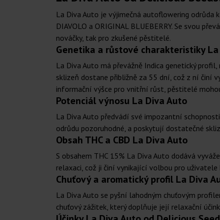
La Diva Auto je výjimečná autoflowering odrůda k
DIAVOLO a ORIGINAL BLUEBERRY. Se svou převážně 
nováčky, tak pro zkušené pěstitelé.
Genetika a růstové charakteristiky La
La Diva Auto má převážně Indica genetický profil,
sklizeň dostane přibližně za 55 dní, což z ní činí 
informační výšce pro vnitřní růst, pěstitelé moh
Potenciál výnosu La Diva Auto
La Diva Auto předvádí své impozantní schopnosti v
odrůdu pozoruhodné, a poskytují dostatečné sklizn
Obsah THC a CBD La Diva Auto
S obsahem THC 15% La Diva Auto dodává vyváženou 
relaxaci, což ji činí vynikající volbou pro uživatel
Chuťový a aromatický profil La Diva A
La Diva Auto se pyšní lahodným chuťovým profilem,
chuťový zážitek, který doplňuje její relaxační účink
Účinky La Diva Auto od Delicious Seed