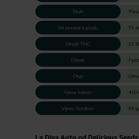
Druh:
Přev
Od semene k plodu:
55 d
Obsah THC:
15 %
Účinek:
Fyzic
Chuť:
Citr
Výnos Indoor:
450 
Výnos Outdoor:
80 g/
La Diva Auto od Delicious Seeds