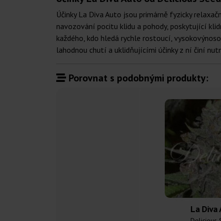
Účinky La Diva Auto jsou primárně fyzicky relaxační
navozování pocitu klidu a pohody, poskytující kli
každého, kdo hledá rychle rostoucí, vysokovýnoso
lahodnou chutí a uklidňujícími účinky z ní činí n
Porovnat s podobnými produkty:
La Diva
Delicious