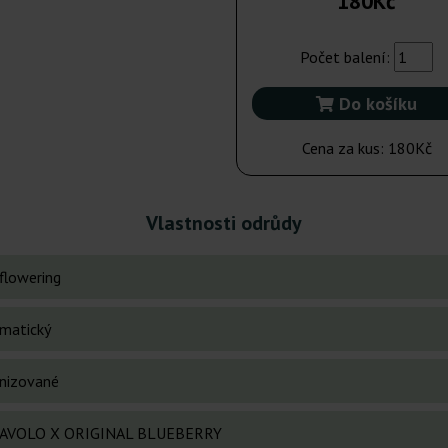
180Kč
Počet balení:
Do košíku
Cena za kus:
180Kč
Vlastnosti odrůdy
flowering
matický
nizované
IAVOLO X ORIGINAL BLUEBERRY