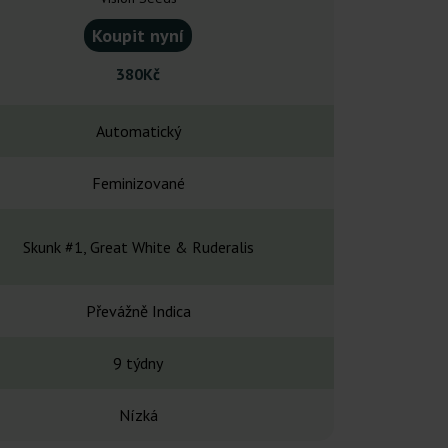
Koupit nyní
Koupit
380Kč
520
Automatický
Automa
Feminizované
Feminiz
Skunk #1, Great White & Ruderalis
Purple Kush 
Převážně Indica
Převážně
9 týdny
10-12 
Nízká
16 