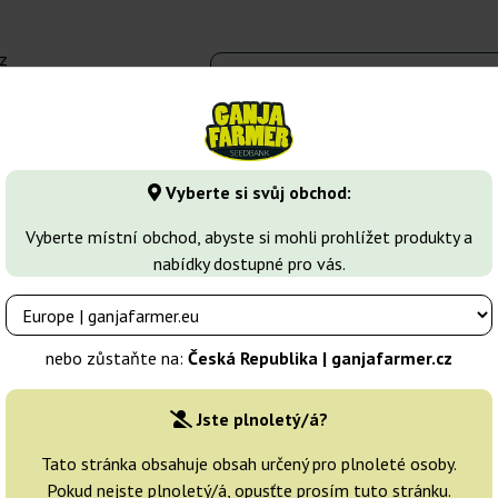
z
 - 16:00
Seedbanky
Druhy marihuany
Více
Vyberte si svůj obchod:
Indica semena
La Diva Auto
Vyberte místní obchod, abyste si mohli prohlížet produkty a
nabídky dostupné pro vás.
ds
Chovatelé:
Delicious Seeds
nebo zůstaňte na:
Česká Republika | ganjafarmer.cz
Originální balení:
Jste plnoletý/á?
1 semeno
Tato stránka obsahuje obsah určený pro plnoleté osoby.
Pokud nejste plnoletý/á, opusťte prosím tuto stránku.
Odeslání do 3-7