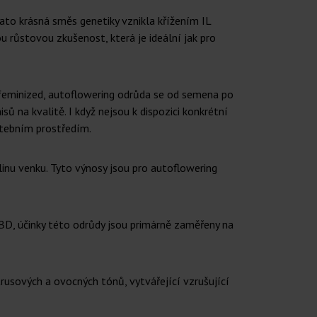
ato krásná směs genetiky vznikla křížením IL
růstovou zkušenost, která je ideální jak pro
o feminized, autoflowering odrůda se od semena po
sů na kvalitě. I když nejsou k dispozici konkrétní
stebním prostředím.
linu venku. Tyto výnosy jsou pro autoflowering
BD, účinky této odrůdy jsou primárně zaměřeny na
rusových a ovocných tónů, vytvářející vzrušující