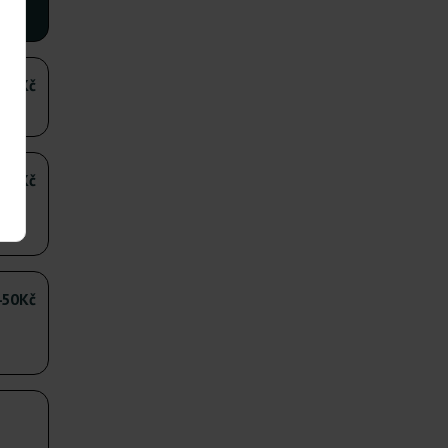
500Kč
790Kč
450Kč