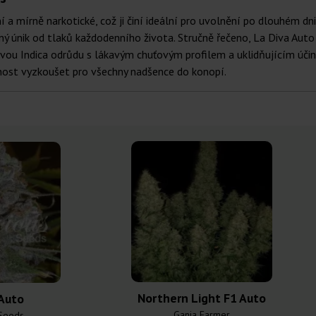
 a mírně narkotické, což ji činí ideální pro uvolnění po dlouhém dni
dný únik od tlaků každodenního života. Stručně řečeno, La Diva Auto
vou Indica odrůdu s lákavým chuťovým profilem a uklidňujícím účin
utnost vyzkoušet pro všechny nadšence do konopí.
Northern Light F1 Auto
 Auto
Ganja Farmer
 Seeds