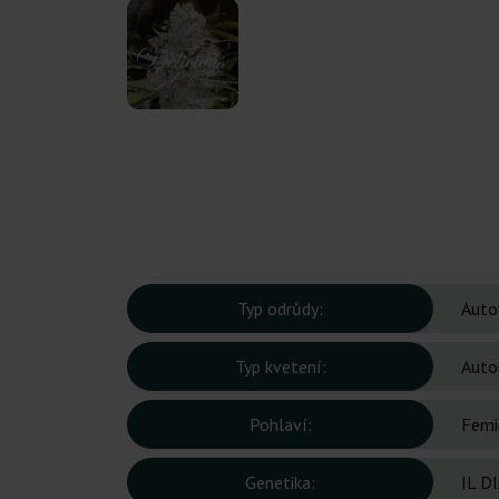
Typ odrůdy:
Auto
Typ kvetení:
Auto
Pohlaví:
Femi
Genetika:
IL D