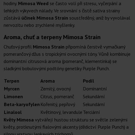
hodiny.
Mimosa Weed
se často volí při stresu, vyčerpání a
lehkých výkyvech nálady. Ve srovnání s čistě sativa strainy
zůstává
účinek Mimosa Strain
soustředěný, aniž by vyvolával
nervozitu nebo zrychlené myšlenky.
Aroma, chuť a terpeny Mimosa Strain
Chuťový profil
Mimosa Strain
připomíná čerstvě vymačkaný
pomerančový džus s tropickými ovocnými tóny. Vůně kombinuje
dominantní citrusová aroma (pomeranč, klementinka) se
sladkými bobulovými podtóny genetiky Purple Punch.
Terpen
Aroma
Podíl
Myrcen
Zemitý, ovocný
Dominantní
Limonen
Citrus, pomeranč
Sekundární
Beta-karyofylen
Kořenitý, pepřový
Sekundární
Linalool
Květinový, levandule
Terciární
Květy Mimosa
vytvářejí hustou strukturu se světle zelenými
květy, protknutými fialovými akcenty (dědictví Purple Punch) a
silnou vrstvou lepkavých trichomů.