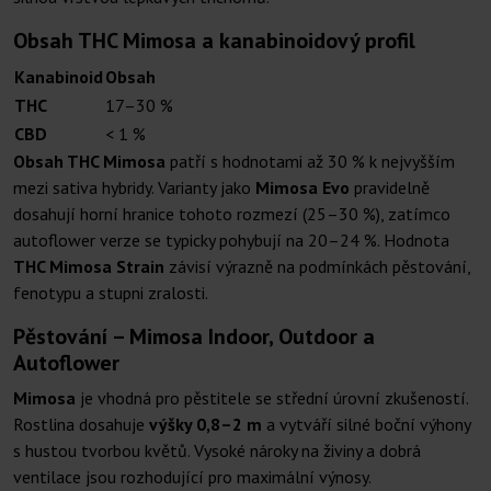
Obsah THC Mimosa a kanabinoidový profil
Kanabinoid
Obsah
THC
17–30 %
CBD
< 1 %
Obsah THC Mimosa
patří s hodnotami až 30 % k nejvyšším
mezi sativa hybridy. Varianty jako
Mimosa Evo
pravidelně
dosahují horní hranice tohoto rozmezí (25–30 %), zatímco
autoflower verze se typicky pohybují na 20–24 %. Hodnota
THC Mimosa Strain
závisí výrazně na podmínkách pěstování,
fenotypu a stupni zralosti.
Pěstování – Mimosa Indoor, Outdoor a
Autoflower
Mimosa
je vhodná pro pěstitele se střední úrovní zkušeností.
Rostlina dosahuje
výšky 0,8–2 m
a vytváří silné boční výhony
s hustou tvorbou květů. Vysoké nároky na živiny a dobrá
ventilace jsou rozhodující pro maximální výnosy.