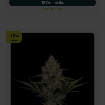
Do košíku
Odesláno dnes
-30%
+dárky