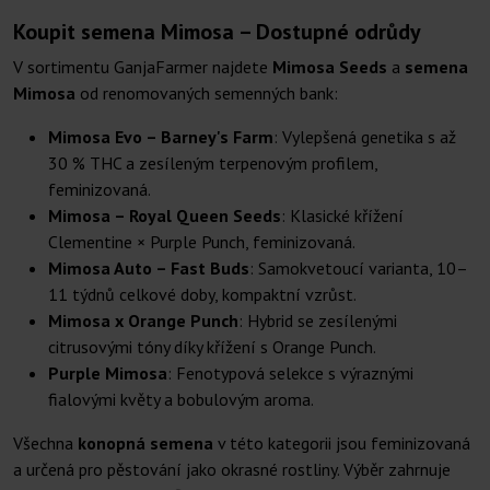
Koupit semena Mimosa – Dostupné odrůdy
V sortimentu GanjaFarmer najdete
Mimosa Seeds
a
semena
Mimosa
od renomovaných semenných bank:
Mimosa Evo – Barney's Farm
: Vylepšená genetika s až
30 % THC a zesíleným terpenovým profilem,
feminizovaná.
Mimosa – Royal Queen Seeds
: Klasické křížení
Clementine × Purple Punch, feminizovaná.
Mimosa Auto – Fast Buds
: Samokvetoucí varianta, 10–
11 týdnů celkové doby, kompaktní vzrůst.
Mimosa x Orange Punch
: Hybrid se zesílenými
citrusovými tóny díky křížení s Orange Punch.
Purple Mimosa
: Fenotypová selekce s výraznými
fialovými květy a bobulovým aroma.
Všechna
konopná semena
v této kategorii jsou feminizovaná
a určená pro pěstování jako okrasné rostliny. Výběr zahrnuje