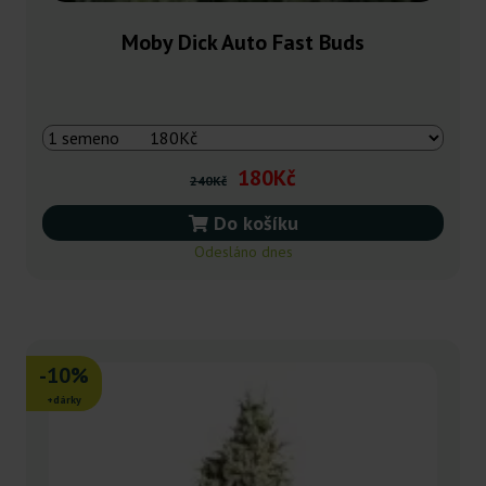
Moby Dick Auto Fast Buds
180Kč
240Kč
Do košíku
Odesláno dnes
-10%
+dárky