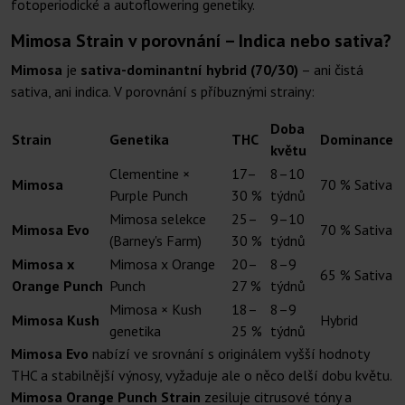
fotoperiodické a autoflowering genetiky.
Mimosa Strain v porovnání – Indica nebo sativa?
Mimosa
je
sativa-dominantní hybrid (70/30)
– ani čistá
sativa, ani indica. V porovnání s příbuznými strainy:
Doba
Strain
Genetika
THC
Dominance
květu
Clementine ×
17–
8–10
Mimosa
70 % Sativa
Purple Punch
30 %
týdnů
Mimosa selekce
25–
9–10
Mimosa Evo
70 % Sativa
(Barney's Farm)
30 %
týdnů
Mimosa x
Mimosa x Orange
20–
8–9
65 % Sativa
Orange Punch
Punch
27 %
týdnů
Mimosa × Kush
18–
8–9
Mimosa Kush
Hybrid
genetika
25 %
týdnů
Mimosa Evo
nabízí ve srovnání s originálem vyšší hodnoty
THC a stabilnější výnosy, vyžaduje ale o něco delší dobu květu.
Mimosa Orange Punch Strain
zesiluje citrusové tóny a