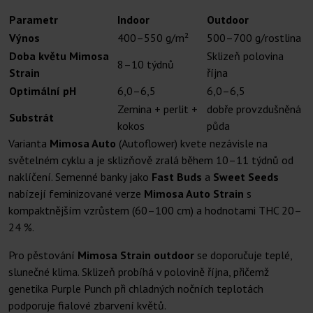
Parametr
Indoor
Outdoor
Výnos
400–550 g/m²
500–700 g/rostlina
Doba květu Mimosa
Sklizeň polovina
8–10 týdnů
Strain
října
Optimální pH
6,0–6,5
6,0–6,5
Zemina + perlit +
dobře provzdušněná
Substrát
kokos
půda
Varianta
Mimosa Auto
(Autoflower) kvete nezávisle na
světelném cyklu a je sklizňově zralá během 10–11 týdnů od
naklíčení. Semenné banky jako
Fast Buds
a
Sweet Seeds
nabízejí feminizované verze
Mimosa Auto Strain
s
kompaktnějším vzrůstem (60–100 cm) a hodnotami THC 20–
24 %.
Pro pěstování
Mimosa Strain outdoor
se doporučuje teplé,
slunečné klima. Sklizeň probíhá v polovině října, přičemž
genetika Purple Punch při chladných nočních teplotách
podporuje fialové zbarvení květů.