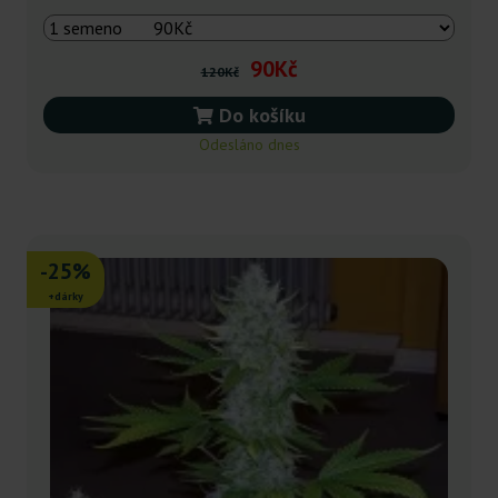
90Kč
120Kč
Do košíku
Odesláno dnes
-25%
+dárky