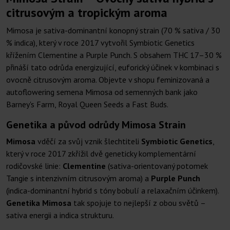
citrusovým a tropickým aroma
Mimosa je sativa-dominantní konopný strain (70 % sativa / 30
% indica), který v roce 2017 vytvořil Symbiotic Genetics
křížením Clementine a Purple Punch. S obsahem THC 17–30 %
přináší tato odrůda energizující, euforický účinek v kombinaci s
ovocně citrusovým aroma. Objevte v shopu feminizovaná a
autoflowering semena Mimosa od semenných bank jako
Barney's Farm, Royal Queen Seeds a Fast Buds.
Genetika a původ odrůdy Mimosa Strain
Mimosa
vděčí za svůj vznik šlechtiteli
Symbiotic Genetics
,
který v roce 2017 zkřížil dvě geneticky komplementární
rodičovské linie:
Clementine
(sativa-orientovaný potomek
Tangie s intenzivním citrusovým aroma) a
Purple Punch
(indica-dominantní hybrid s tóny bobulí a relaxačním účinkem).
Genetika Mimosa
tak spojuje to nejlepší z obou světů –
sativa energii a indica strukturu.