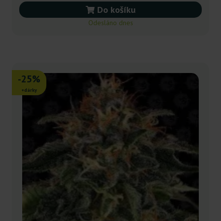
Do košíku
Odesláno dnes
-25%
+dárky