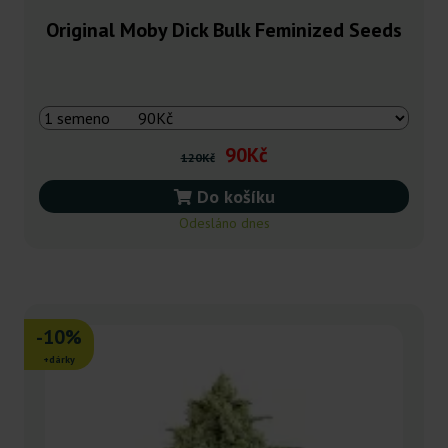
Original Moby Dick Bulk Feminized Seeds
90Kč
120Kč
Do košíku
Odesláno dnes
-10%
+dárky