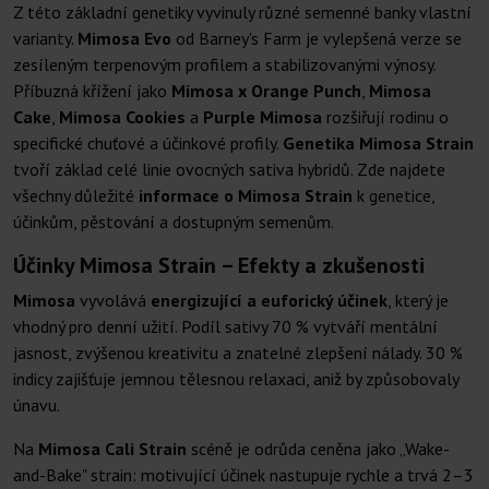
Z této základní genetiky vyvinuly různé semenné banky vlastní
varianty.
Mimosa Evo
od Barney's Farm je vylepšená verze se
zesíleným terpenovým profilem a stabilizovanými výnosy.
Příbuzná křížení jako
Mimosa x Orange Punch
,
Mimosa
Cake
,
Mimosa Cookies
a
Purple Mimosa
rozšiřují rodinu o
specifické chuťové a účinkové profily.
Genetika Mimosa Strain
tvoří základ celé linie ovocných sativa hybridů. Zde najdete
všechny důležité
informace o Mimosa Strain
k genetice,
účinkům, pěstování a dostupným semenům.
Účinky Mimosa Strain – Efekty a zkušenosti
Mimosa
vyvolává
energizující a euforický účinek
, který je
vhodný pro denní užití. Podíl sativy 70 % vytváří mentální
jasnost, zvýšenou kreativitu a znatelné zlepšení nálady. 30 %
indicy zajišťuje jemnou tělesnou relaxaci, aniž by způsobovaly
únavu.
Na
Mimosa Cali Strain
scéně je odrůda ceněna jako „Wake-
and-Bake" strain: motivující účinek nastupuje rychle a trvá 2–3