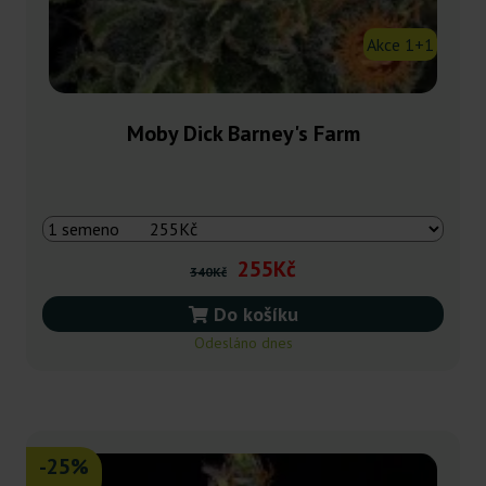
Akce 1+1
Moby Dick Barney's Farm
255Kč
340Kč
Do košíku
Odesláno dnes
-25%