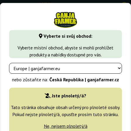
0
GanjaFarmer.cz
Druhy Marihuany
Moby Dick
Vyberte si svůj obchod:
Moby Dick semena
Vyberte místní obchod, abyste si mohli prohlížet
produkty a nabídky dostupné pro vás.
Filtry
Třídění
nebo zůstaňte na:
Česká Republika | ganjafarmer.cz
-30%
Jste plnoletý/á?
+dárky
Tato stránka obsahuje obsah určený pro plnoleté osoby.
Pokud nejste plnoletý/á, opusťte prosím tuto stránku.
Ne, nejsem plnoletý/á