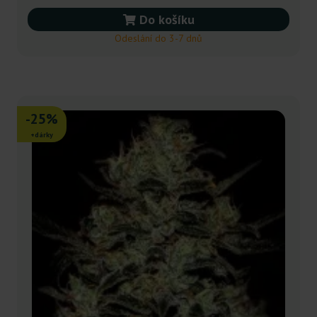
Do košíku
Odeslání do 3-7 dnů
-25%
+dárky