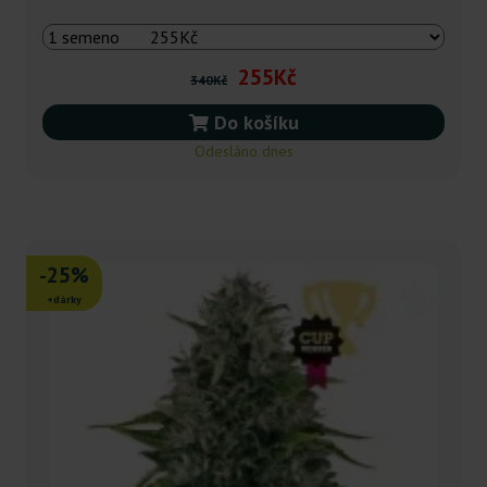
255Kč
340Kč
Do košíku
Odesláno dnes
-25%
+dárky