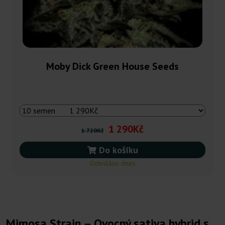
Moby Dick Green House Seeds
1 290Kč
1 720Kč
Do košíku
Odesláno dnes
Mimosa Strain – Ovocný sativa hybrid s