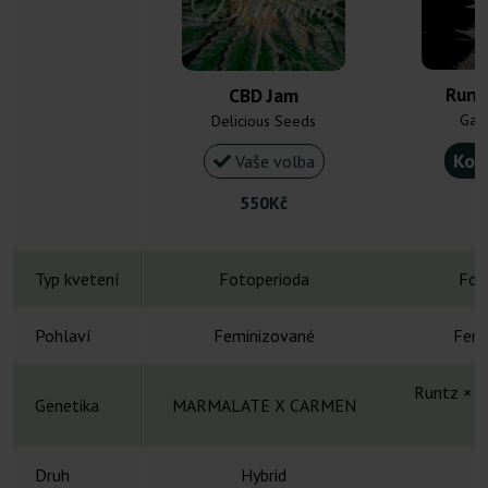
Runtz
CBD Jam
Gan
Delicious Seeds
Kou
Vaše volba
550Kč
Typ kvetení
Fotoperioda
Fot
Pohlaví
Feminizované
Femi
Runtz × tr
Genetika
MARMALATE X CARMEN
Druh
Hybrid
H