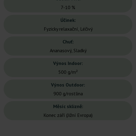
7-10 %
Účinek:
Fyzicky relaxační, Léčivý
Chuť:
Ananasový, Sladký
Výnos Indoor:
500 g/m²
Výnos Outdoor:
900 g/rostlina
Měsíc sklizně:
Konec září (Jižní Evropa)