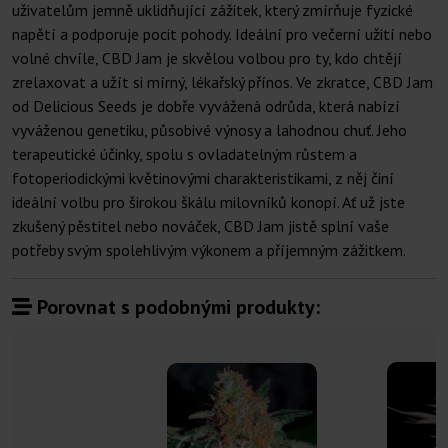
uživatelům jemně uklidňující zážitek, který zmírňuje fyzické
napětí a podporuje pocit pohody. Ideální pro večerní užití nebo
volné chvíle, CBD Jam je skvělou volbou pro ty, kdo chtějí
zrelaxovat a užít si mírný, lékařský přínos. Ve zkratce, CBD Jam
od Delicious Seeds je dobře vyvážená odrůda, která nabízí
vyváženou genetiku, působivé výnosy a lahodnou chuť. Jeho
terapeutické účinky, spolu s ovladatelným růstem a
fotoperiodickými květinovými charakteristikami, z něj činí
ideální volbu pro širokou škálu milovníků konopí. Ať už jste
zkušený pěstitel nebo nováček, CBD Jam jistě splní vaše
potřeby svým spolehlivým výkonem a příjemným zážitkem.
Porovnat s podobnými produkty: