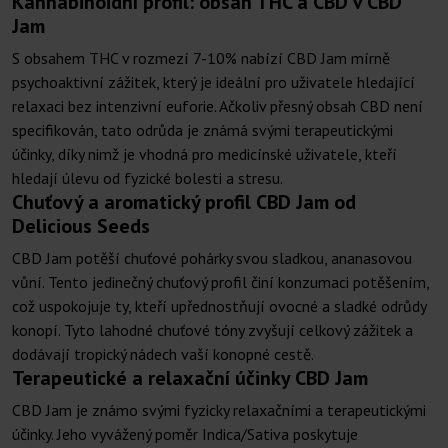
Kannabinoidní profil: obsah THC a CBD v CBD
Jam
S obsahem THC v rozmezí 7-10% nabízí CBD Jam mírně
psychoaktivní zážitek, který je ideální pro uživatele hledající
relaxaci bez intenzivní euforie. Ačkoliv přesný obsah CBD není
specifikován, tato odrůda je známá svými terapeutickými
účinky, díky nimž je vhodná pro medicínské uživatele, kteří
hledají úlevu od fyzické bolesti a stresu.
Chuťový a aromatický profil CBD Jam od
Delicious Seeds
CBD Jam potěší chuťové pohárky svou sladkou, ananasovou
vůní. Tento jedinečný chuťový profil činí konzumaci potěšením,
což uspokojuje ty, kteří upřednostňují ovocné a sladké odrůdy
konopí. Tyto lahodné chuťové tóny zvyšují celkový zážitek a
dodávají tropický nádech vaší konopné cestě.
Terapeutické a relaxační účinky CBD Jam
CBD Jam je známo svými fyzicky relaxačními a terapeutickými
účinky. Jeho vyvážený poměr Indica/Sativa poskytuje