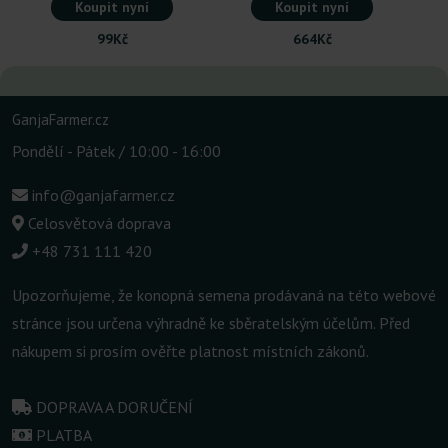
Koupit nyní
Koupit nyní
99Kč
664Kč
GanjaFarmer.cz
Pondělí - Pátek / 10:00 - 16:00
info@ganjafarmer.cz
Celosvětová doprava
+48 731 111 420
Upozorňujeme, že konopná semena prodávaná na této webové
stránce jsou určena výhradně ke sběratelským účelům. Před
nákupem si prosím ověřte platnost místních zákonů.
DOPRAVA A DORUČENÍ
PLATBA