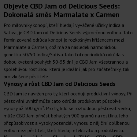
Objevte CBD Jam od Delicious Seeds:
Dokonalá směs Marmalate x Carmen
Pro milovníky konopí, kteří hledají vyvážené účinky Indica a
Sativa, je CBD Jam od Delicious Seeds výjimečnou volbou. Tato
feminizovaná odrůda konopí je rozkošným křížencem mezi
Marmalate a Carmen, což má za následek harmonickou
genetiku 50/50 Indica/Sativa. Jako fotoperiodická odrůda s
dobou kvetení pouhých 50-55 dní je CBD Jam všestrannou a
spolehlivou rostlinou, která je ideální jak pro začátečníky, tak
pro zkušené pěstitele.
Výnosy a růst CBD Jam od Delicious Seeds
CBD Jam je navržen pro ty, kteří oceňují produktivní výnosy. Při
pěstování uvnitř může tato odrůda produkovat působivé
výnosy až 500 g/m². Pro ty, kdo se rozhodnou pěstovat venku,
může CBD Jam přinést bohatých 900 gramů na rostlinu. Jeho
přizpůsobivost a vysoký potenciál výnosu z něj činí oblíbenou
volbu mezi pěstiteli, kteří hledají efektivitu a produktivitu.