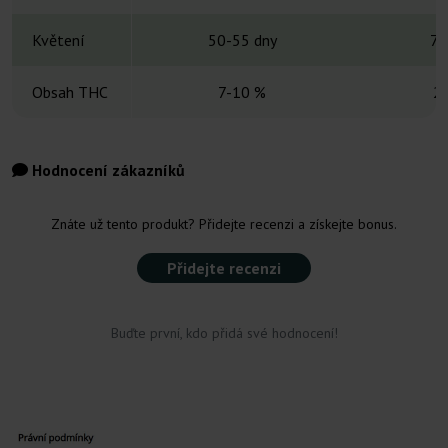
Květení
50-55 dny
7-
Obsah THC
7-10 %
2
Hodnocení zákazníků
Znáte už tento produkt? Přidejte recenzi a získejte bonus.
Přidejte recenzi
Buďte první, kdo přidá své hodnocení!