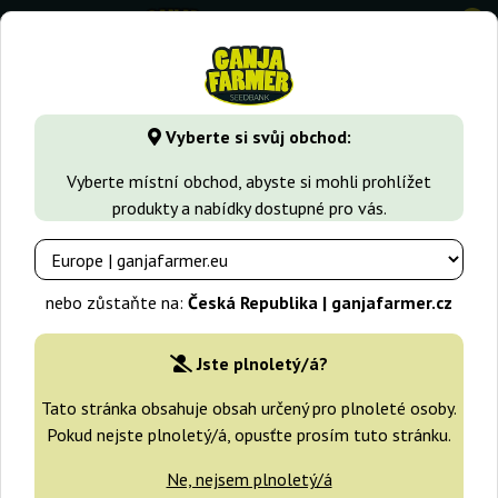
0
GanjaFarmer.cz
Typy Semen Marihuany
Feminizovaná sem
Vyberte si svůj obchod:
CBD Jam Delicious Seeds
Vyberte místní obchod, abyste si mohli prohlížet
produkty a nabídky dostupné pro vás.
nebo zůstaňte na:
Česká Republika | ganjafarmer.cz
Jste plnoletý/á?
Tato stránka obsahuje obsah určený pro plnoleté osoby.
Pokud nejste plnoletý/á, opusťte prosím tuto stránku.
Ne, nejsem plnoletý/á