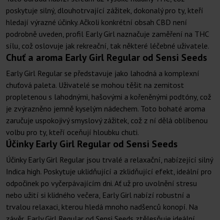
poskytuje silný, dlouhotrvající zážitek, dokonalý pro ty, kteří
hledají výrazné účinky. Ačkoli konkrétní obsah CBD není
podrobně uveden, profil Early Girl naznačuje zaměření na THC
sílu, což oslovuje jak rekreační, tak některé léčebné uživatele.
Chuť a aroma Early Girl Regular od Sensi Seeds
Early Girl Regular se představuje jako lahodná a komplexní
chuťová paleta. Uživatelé se mohou těšit na zemitost
propletenou s lahodnými, hašovými a kořeněnými podtóny, což
je zvýrazněno jemně kyselým nádechem. Toto bohaté aroma
zaručuje uspokojivý smyslový zážitek, což z ní dělá oblíbenou
volbu pro ty, kteří oceňují hloubku chuti.
Účinky Early Girl Regular od Sensi Seeds
Účinky Early Girl Regular jsou trvalé a relaxační, nabízející silný
Indica high. Poskytuje uklidňující a zklidňující efekt, ideální pro
odpočinek po vyčerpávajícím dni. Ať už pro uvolnění stresu
nebo užití si klidného večera, Early Girl nabízí robustní a
trvalou relaxaci, kterou hledá mnoho nadšenců konopí. Na
závěr, Early Girl Regular od Sensi Seeds ztělesňuje ideální