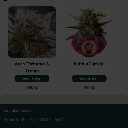
A
Auto Trichome &
BubbleGum XL
Cream
Koupit nyní
Koupit nyní
780Kč
458Kč
GanjaFarmer.cz
Pondělí - Pátek / 10:00 - 16:00