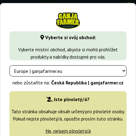
0
GanjaFarmer.cz
Typy Semen Marihuany
Indica semena
E
Vyberte si svůj obchod:
Early Girl Regular Sensi Seeds
Vyberte místní obchod, abyste si mohli prohlížet
produkty a nabídky dostupné pro vás.
-25%
+dárky
nebo zůstaňte na:
Česká Republika | ganjafarmer.cz
Jste plnoletý/á?
Tato stránka obsahuje obsah určený pro plnoleté osoby.
Pokud nejste plnoletý/á, opusťte prosím tuto stránku.
Ne, nejsem plnoletý/á