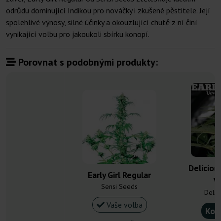
odrůdu dominující Indikou pro nováčky i zkušené pěstitele. Její
spolehlivé výnosy, silné účinky a okouzlující chutě z ní činí
vynikající volbu pro jakoukoli sbírku konopí.
Porovnat s podobnými produkty:
Deliciou
Early Girl Regular
V
Sensi Seeds
Delic
Vaše volba
Kou