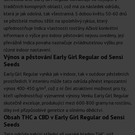
tradičních konopných oblastí, což má za následek odrůdu,
která je jak odolná, tak všestranná. S dobou květu 50-60 dnů
se pěstitelé mohou těšit na spolehlivý cyklus, který
upřednostňuje Indica vlastnosti rostliny. Ačkoli konkrétní
informace o výšce pro indoor pěstování nejsou uvedeny, její
převážně Indica povaha naznačuje zvládnutelnou výšku pro
různé indoor nastavení.
Výnos a pěstování Early Girl Regular od Sensi
Seeds
Early Girl Regular vyniká jak v indoor, tak v outdoor pěstebních
prostředích. V interiéru může tato odrůda přinést impozantní
výnos 400-450 g/m², což z ní činí atraktivní možnost pro ty,
kteří upřednostňují významné výnosy. Venku Early Girl Regular
skutečně exceluje, produkující mezi 600-800 gramy na rostlinu,
díky své přizpůsobivé genetice a silnému dědictví.
Obsah THC a CBD v Early Girl Regular od Sensi
Seeds
Tato odrůda nabízí střední až vysoké hladiny THC, což