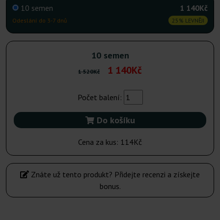
10 semen
1 140Kč
Odeslání do 3-7 dnů
25% LEVNĚJI
10 semen
1 140Kč
1 520Kč
Počet balení:
Do košíku
Cena za kus:
114Kč
Znáte už tento produkt? Přidejte recenzi a získejte
bonus.