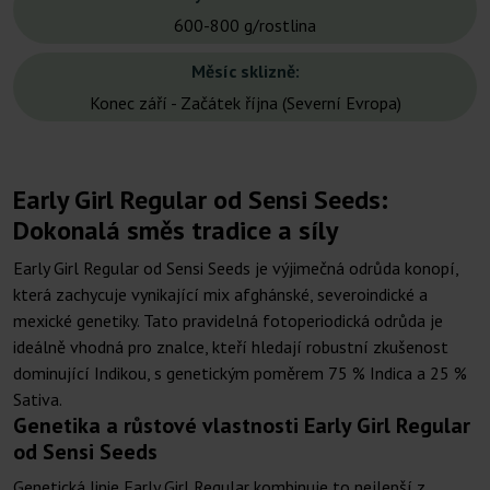
600-800 g/rostlina
Měsíc sklizně:
Konec září - Začátek října (Severní Evropa)
Early Girl Regular od Sensi Seeds:
Dokonalá směs tradice a síly
Early Girl Regular od Sensi Seeds je výjimečná odrůda konopí,
která zachycuje vynikající mix afghánské, severoindické a
mexické genetiky. Tato pravidelná fotoperiodická odrůda je
ideálně vhodná pro znalce, kteří hledají robustní zkušenost
dominující Indikou, s genetickým poměrem 75 % Indica a 25 %
Sativa.
Genetika a růstové vlastnosti Early Girl Regular
od Sensi Seeds
Genetická linie Early Girl Regular kombinuje to nejlepší z