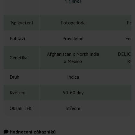
1 140Kč
Typ kvetení
Fotoperioda
Fot
Pohlaví
Pravidelné
Femi
Afghanistan x North India
DELICI
Genetika
x Mexico
RU
Druh
Indica
Květení
50-60 dny
4
Obsah THC
Střední
2
Hodnocení zákazníků