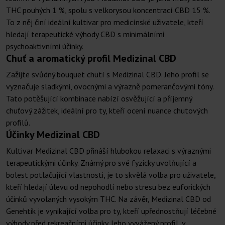
THC pouhých 1 %, spolu s velkorysou koncentrací CBD 15 %.
To z něj činí ideální kultivar pro medicínské uživatele, kteří
hledají terapeutické výhody CBD s minimálními
psychoaktivními účinky.
Chuť a aromatický profil Medizinal CBD
Zažijte svůdný bouquet chutí s Medizinal CBD. Jeho profil se
vyznačuje sladkými, ovocnými a výrazně pomerančovými tóny.
Tato potěšující kombinace nabízí osvěžující a příjemný
chuťový zážitek, ideální pro ty, kteří ocení nuance chutových
profilů.
Účinky Medizinal CBD
Kultivar Medizinal CBD přináší hlubokou relaxaci s výraznými
terapeutickými účinky. Známý pro své fyzicky uvolňující a
bolest potlačující vlastnosti, je to skvělá volba pro uživatele,
kteří hledají úlevu od nepohodlí nebo stresu bez euforických
účinků vyvolaných vysokým THC. Na závěr, Medizinal CBD od
Genehtik je vynikající volba pro ty, kteří upřednostňují léčebné
výhody před rekreačními účinky. Jeho vyvážený profil, v