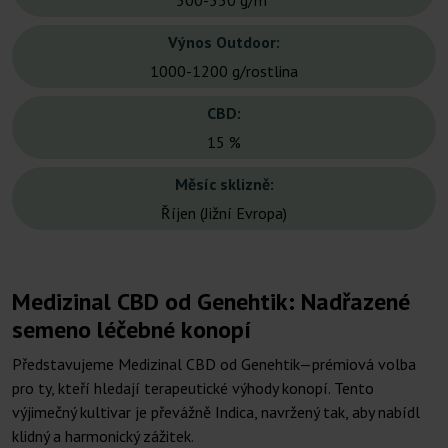
500-550 g/m²
Výnos Outdoor:
1000-1200 g/rostlina
CBD:
15 %
Měsíc sklizně:
Říjen (Jižní Evropa)
Medizinal CBD od Genehtik: Nadřazené
semeno léčebné konopí
Představujeme Medizinal CBD od Genehtik—prémiová volba
pro ty, kteří hledají terapeutické výhody konopí. Tento
výjimečný kultivar je převážně Indica, navržený tak, aby nabídl
klidný a harmonický zážitek.