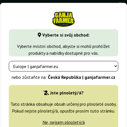
0
GanjaFarmer.cz
Typy Semen Marihuany
Indica semena
Vyberte si svůj obchod:
Medizinal CBD Genehtik
Vyberte místní obchod, abyste si mohli prohlížet
produkty a nabídky dostupné pro vás.
nebo zůstaňte na:
Česká Republika | ganjafarmer.cz
Jste plnoletý/á?
Tato stránka obsahuje obsah určený pro plnoleté osoby.
Pokud nejste plnoletý/á, opusťte prosím tuto stránku.
Ne, nejsem plnoletý/á