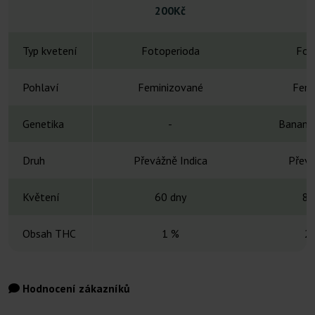
200Kč
Typ kvetení
Fotoperioda
Fot
Pohlaví
Feminizované
Femi
Genetika
-
Banana
Druh
Převážně Indica
Převá
Květení
60 dny
8-
Obsah THC
1 %
2
Hodnocení zákazníků