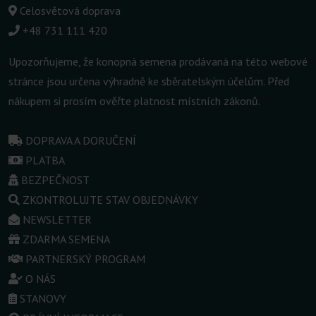
Celosvětová doprava
+48 731 111 420
Upozorňujeme, že konopná semena prodávaná na této webové
stránce jsou určena výhradně ke sběratelským účelům. Před
nákupem si prosím ověřte platnost místních zákonů.
DOPRAVA A DORUČENÍ
PLATBA
BEZPEČNOST
ZKONTROLUJTE STAV OBJEDNÁVKY
NEWSLETTER
ZDARMA SEMENA
PARTNERSKÝ PROGRAM
O NÁS
STANOVY