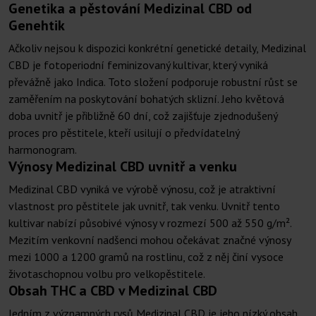
Genetika a pěstování Medizinal CBD od
Genehtik
Ačkoliv nejsou k dispozici konkrétní genetické detaily, Medizinal
CBD je fotoperiodní feminizovaný kultivar, který vyniká
převážně jako Indica. Toto složení podporuje robustní růst se
zaměřením na poskytování bohatých sklizní. Jeho květová
doba uvnitř je přibližně 60 dní, což zajišťuje zjednodušený
proces pro pěstitele, kteří usilují o předvídatelný
harmonogram.
Výnosy Medizinal CBD uvnitř a venku
Medizinal CBD vyniká ve výrobě výnosu, což je atraktivní
vlastnost pro pěstitele jak uvnitř, tak venku. Uvnitř tento
kultivar nabízí působivé výnosy v rozmezí 500 až 550 g/m².
Mezitím venkovní nadšenci mohou očekávat značné výnosy
mezi 1000 a 1200 gramů na rostlinu, což z něj činí vysoce
životaschopnou volbu pro velkopěstitele.
Obsah THC a CBD v Medizinal CBD
Jedním z významných rysů Medizinal CBD je jeho nízký obsah