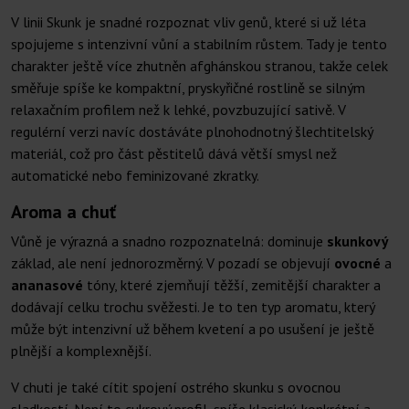
V linii Skunk je snadné rozpoznat vliv genů, které si už léta
spojujeme s intenzivní vůní a stabilním růstem. Tady je tento
charakter ještě více zhutněn afghánskou stranou, takže celek
směřuje spíše ke kompaktní, pryskyřičné rostlině se silným
relaxačním profilem než k lehké, povzbuzující sativě. V
regulérní verzi navíc dostáváte plnohodnotný šlechtitelský
materiál, což pro část pěstitelů dává větší smysl než
automatické nebo feminizované zkratky.
Aroma a chuť
Vůně je výrazná a snadno rozpoznatelná: dominuje
skunkový
základ, ale není jednorozměrný. V pozadí se objevují
ovocné
a
ananasové
tóny, které zjemňují těžší, zemitější charakter a
dodávají celku trochu svěžesti. Je to ten typ aromatu, který
může být intenzivní už během kvetení a po usušení je ještě
plnější a komplexnější.
V chuti je také cítit spojení ostrého skunku s ovocnou