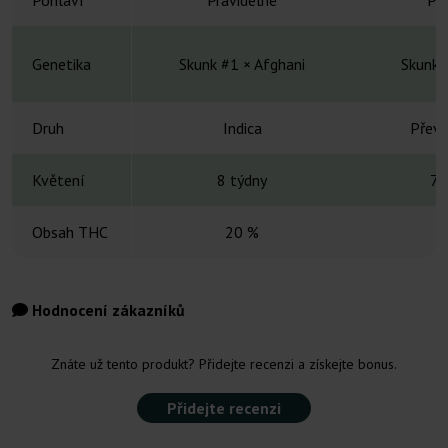
Pohlaví
Pravidelné
Pra
Genetika
Skunk #1 × Afghani
Skunk#
Druh
Indica
Převá
Květení
8 týdny
7-
Obsah THC
20 %
Hodnocení zákazníků
Znáte už tento produkt? Přidejte recenzi a získejte bonus.
Přidejte recenzi