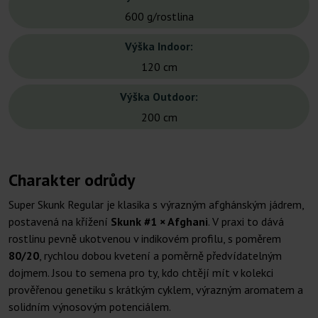
600 g/rostlina
Výška Indoor:
120 cm
Výška Outdoor:
200 cm
Charakter odrůdy
Super Skunk Regular je klasika s výrazným afghánským jádrem,
postavená na křížení
Skunk #1 × Afghani
. V praxi to dává
rostlinu pevně ukotvenou v indikovém profilu, s poměrem
80/20
, rychlou dobou kvetení a poměrně předvídatelným
dojmem. Jsou to semena pro ty, kdo chtějí mít v kolekci
prověřenou genetiku s krátkým cyklem, výrazným aromatem a
solidním výnosovým potenciálem.