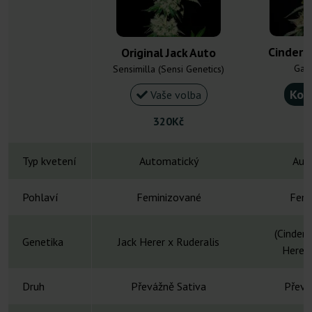
Cinderel
Original Jack Auto
Gan
Sensimilla (Sensi Genetics)
Kou
Vaše volba
320Kč
Typ kvetení
Automatický
Aut
Pohlaví
Feminizované
Femi
(Cindere
Genetika
Jack Herer x Ruderalis
Herer
Druh
Převážně Sativa
Převá