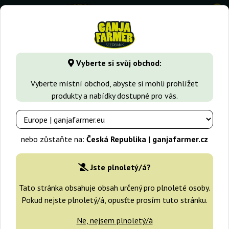
0
GanjaFarmer.cz
Druhy Marihuany
Jack Herer
Original Ja
Vyberte si svůj obchod:
Original Jack Auto Sensimilla
Vyberte místní obchod, abyste si mohli prohlížet
(Sensi Genetics)
produkty a nabídky dostupné pro vás.
nebo zůstaňte na:
Česká Republika | ganjafarmer.cz
Jste plnoletý/á?
Tato stránka obsahuje obsah určený pro plnoleté osoby.
Pokud nejste plnoletý/á, opusťte prosím tuto stránku.
Ne, nejsem plnoletý/á