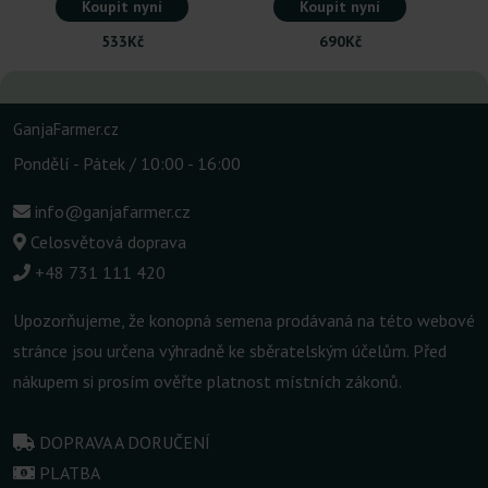
Koupit nyní
Koupit nyní
533Kč
690Kč
GanjaFarmer.cz
Pondělí - Pátek / 10:00 - 16:00
info@ganjafarmer.cz
Celosvětová doprava
+48 731 111 420
Upozorňujeme, že konopná semena prodávaná na této webové
stránce jsou určena výhradně ke sběratelským účelům. Před
nákupem si prosím ověřte platnost místních zákonů.
DOPRAVA A DORUČENÍ
PLATBA