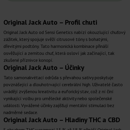
Original Jack Auto – Profil chuti
Original Jack Auto od Sensi Genetics nabízí okouzlující chuťový
zážitek, který spojuje svěží citrusové tóny s bohatými,
dřevitými podtóny. Tato harmonická kombinace přináší
osvěžující a zemitou chuť, která osloví jak začínající, tak
zkušené příznivce konopí.
Original Jack Auto – Účinky
Tato samonakvétací odrůda s převahou sativy poskytuje
povznášející a dlouhotrvající cerebrální high. Uživatelé často
uvádějí zvýšenou kreativitu a euforický stav, což z ní činí
vynikající volbu pro umělecké aktivity nebo společenské
události. Vyvážené účinky zajišťují mentální stimulaci bez
nadměrné sedace.
Original Jack Auto – Hladiny THC a CBD
S obsahem THC v rozmezí 15 % až 18 % přináší Original Jack