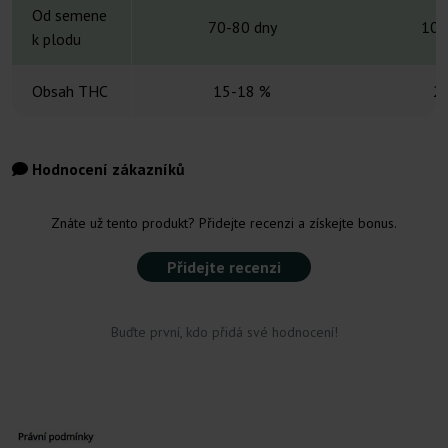
Od semene
70-80 dny
10-
k plodu
Obsah THC
15-18 %
2
Hodnocení zákazníků
Znáte už tento produkt? Přidejte recenzi a získejte bonus.
Přidejte recenzi
Buďte první, kdo přidá své hodnocení!