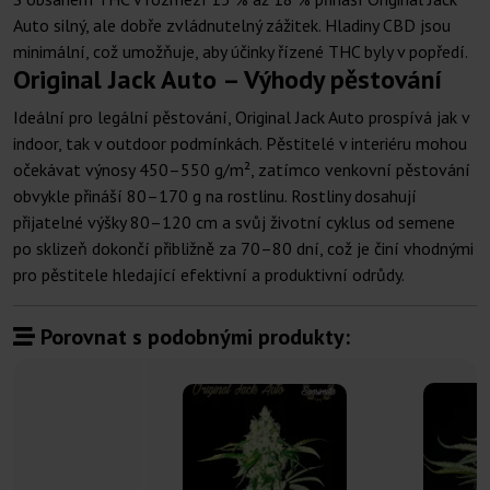
Auto silný, ale dobře zvládnutelný zážitek. Hladiny CBD jsou
minimální, což umožňuje, aby účinky řízené THC byly v popředí.
Original Jack Auto – Výhody pěstování
Ideální pro legální pěstování, Original Jack Auto prospívá jak v
indoor, tak v outdoor podmínkách. Pěstitelé v interiéru mohou
očekávat výnosy 450–550 g/m², zatímco venkovní pěstování
obvykle přináší 80–170 g na rostlinu. Rostliny dosahují
přijatelné výšky 80–120 cm a svůj životní cyklus od semene
po sklizeň dokončí přibližně za 70–80 dní, což je činí vhodnými
pro pěstitele hledající efektivní a produktivní odrůdy.
Porovnat s podobnými produkty: