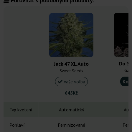
Porovnat s podobnými produkty:
Do-Si
Jack 47 XL Auto
Gan
Sweet Seeds
Kou
Vaše volba
645Kč
Typ kvetení
Automatický
Aut
Pohlaví
Feminizované
Femi