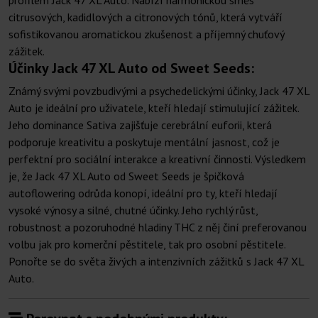
profilem Jack 47 XL Auto. Nabízí harmonickou směs
citrusových, kadidlových a citronových tónů, která vytváří
sofistikovanou aromatickou zkušenost a příjemný chuťový
zážitek.
Účinky Jack 47 XL Auto od Sweet Seeds:
Známý svými povzbudivými a psychedelickými účinky, Jack 47 XL
Auto je ideální pro uživatele, kteří hledají stimulující zážitek.
Jeho dominance Sativa zajišťuje cerebrální euforii, která
podporuje kreativitu a poskytuje mentální jasnost, což je
perfektní pro sociální interakce a kreativní činnosti. Výsledkem
je, že Jack 47 XL Auto od Sweet Seeds je špičková
autoflowering odrůda konopí, ideální pro ty, kteří hledají
vysoké výnosy a silné, chutné účinky. Jeho rychlý růst,
robustnost a pozoruhodné hladiny THC z něj činí preferovanou
volbu jak pro komerční pěstitele, tak pro osobní pěstitele.
Ponořte se do světa živých a intenzivních zážitků s Jack 47 XL
Auto.