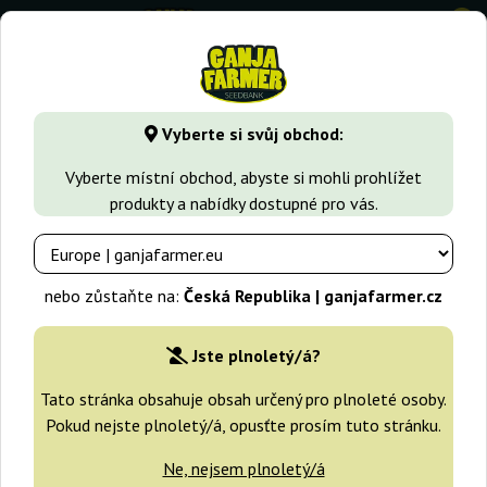
0
GanjaFarmer.cz
Druhy Marihuany
Jack Herer
Jack 47 XL
Vyberte si svůj obchod:
Jack 47 XL Auto Sweet Seeds
Vyberte místní obchod, abyste si mohli prohlížet
produkty a nabídky dostupné pro vás.
-25%
+dárky
nebo zůstaňte na:
Česká Republika | ganjafarmer.cz
Jste plnoletý/á?
Tato stránka obsahuje obsah určený pro plnoleté osoby.
Pokud nejste plnoletý/á, opusťte prosím tuto stránku.
Ne, nejsem plnoletý/á