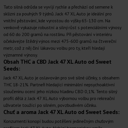
Tato silná odrůda se vyvíjí rychle a přechází od semene k
sklizni za pouhých 9 týdnů. Jack 47 XL Auto je ideální pro
vnitřní pěstování, kde vyrostou do výšky 65-130 cm. Na
venkově vykazuje robustní a silný růst s potenciálními výnosy
od 60 do 200 gramů na rostlinu. Při pěstování v interiéru
očekávejte štědrý výnos mezi 475-600 gramů na čtvereční
metr, což z něj činí lákavou volbu pro ty, kteří hledají
významné výnosy.
Obsah THC a CBD Jack 47 XL Auto od Sweet
Seeds:
Jack 47 XL Auto je oslavován pro své silné účinky, s obsahem
THC 18-21%. Partneři hledající minimální nepsychoaktivní
sloučeninu ocení jeho nízkou hladinu CBD 0,1%. Tento silný
profil dělá z Jack 47 XL Auto výbornou volbu pro rekreační
uživatele toužící po silném, povzbudivém účinku.
Chuť a aroma Jack 47 XL Auto od Sweet Seeds:
Konzumenti konopí budou potěšeni jedinečným chuťovým