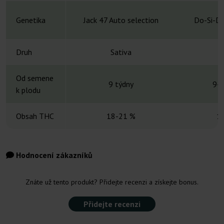
Genetika
Jack 47 Auto selection
Do-Si-Do
Druh
Sativa
S
Od semene
9 týdny
9-1
k plodu
Obsah THC
18-21 %
1
Hodnocení zákazníků
Znáte už tento produkt? Přidejte recenzi a získejte bonus.
Přidejte recenzi