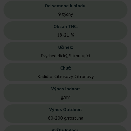
Od semene k plodu:
9 týdny
Obsah THC:
18-21 %
Účinek:
Psychedelický, Stimulující
Chuť:
Kadidlo, Citrusový, Citronový
Výnos Indoor:
g/m²
Výnos Outdoor:
60-200 g/rostlina
Výška Indoor: