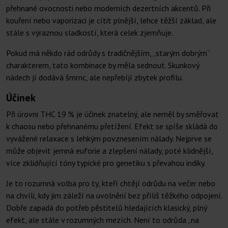
přehnané ovocnosti nebo moderních dezertních akcentů. Při
kouření nebo vaporizaci je cítit plnější, lehce těžší základ, ale
stále s výraznou sladkostí, která celek zjemňuje.
Pokud má někdo rád odrůdy s tradičnějším, „starým dobrým“
charakterem, tato kombinace by měla sednout. Skunkový
nádech jí dodává šmrnc, ale nepřebíjí zbytek profilu.
Účinek
Při úrovni THC 19 % je účinek znatelný, ale neměl by směřovat
k chaosu nebo přehnanému přetížení. Efekt se spíše skládá do
vyvážené relaxace s lehkým povznesením nálady. Nejprve se
může objevit jemná euforie a zlepšení nálady, poté klidnější,
více zklidňující tóny typické pro genetiku s převahou indiky.
Je to rozumná volba pro ty, kteří chtějí odrůdu na večer nebo
na chvíli, kdy jim záleží na uvolnění bez příliš těžkého odpojení.
Dobře zapadá do potřeb pěstitelů hledajících klasický, plný
efekt, ale stále v rozumných mezích. Není to odrůda „na