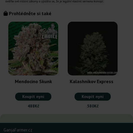
Prohlédněte si také
Mendocino Skunk
Kalashnikov Express
Koupit nyní
Koupit nyní
488Kč
580Kč
GanjaFarmer.cz