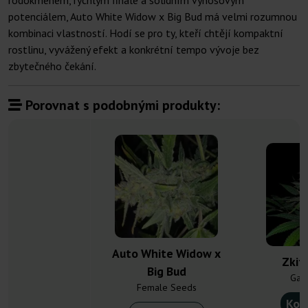
rodokmenem, rychlým finále a solidním výnosovým
potenciálem, Auto White Widow x Big Bud má velmi rozumnou
kombinaci vlastností. Hodí se pro ty, kteří chtějí kompaktní
rostlinu, vyvážený efekt a konkrétní tempo vývoje bez
zbytečného čekání.
Porovnat s podobnými produkty:
Auto White Widow x
Zkit
Big Bud
Gan
Female Seeds
Kou