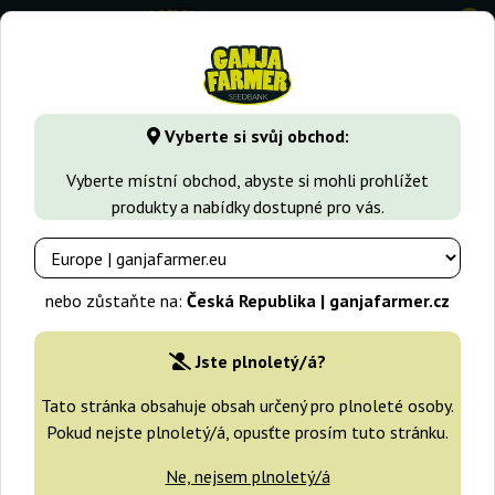
0
GanjaFarmer.cz
Druhy Marihuany
White Widow
Auto Wh
Vyberte si svůj obchod:
Auto White Widow x Big Bud
Vyberte místní obchod, abyste si mohli prohlížet
Female Seeds
produkty a nabídky dostupné pro vás.
nebo zůstaňte na:
Česká Republika | ganjafarmer.cz
Jste plnoletý/á?
Tato stránka obsahuje obsah určený pro plnoleté osoby.
Pokud nejste plnoletý/á, opusťte prosím tuto stránku.
Ne, nejsem plnoletý/á