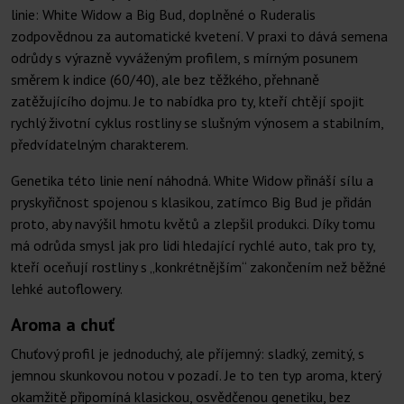
linie: White Widow a Big Bud, doplněné o Ruderalis
zodpovědnou za automatické kvetení. V praxi to dává semena
odrůdy s výrazně vyváženým profilem, s mírným posunem
směrem k indice (60/40), ale bez těžkého, přehnaně
zatěžujícího dojmu. Je to nabídka pro ty, kteří chtějí spojit
rychlý životní cyklus rostliny se slušným výnosem a stabilním,
předvídatelným charakterem.
Genetika této linie není náhodná. White Widow přináší sílu a
pryskyřičnost spojenou s klasikou, zatímco Big Bud je přidán
proto, aby navýšil hmotu květů a zlepšil produkci. Díky tomu
má odrůda smysl jak pro lidi hledající rychlé auto, tak pro ty,
kteří oceňují rostliny s „konkrétnějším“ zakončením než běžné
lehké autoflowery.
Aroma a chuť
Chuťový profil je jednoduchý, ale příjemný: sladký, zemitý, s
jemnou skunkovou notou v pozadí. Je to ten typ aroma, který
okamžitě připomíná klasickou, osvědčenou genetiku, bez