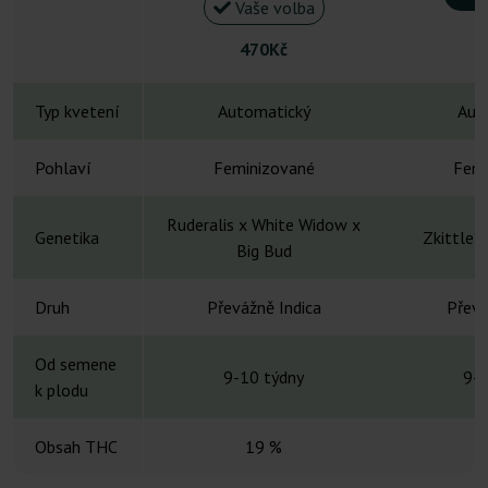
Vaše volba
470Kč
Typ kvetení
Automatický
Aut
Pohlaví
Feminizované
Femi
Ruderalis x White Widow x
Genetika
Zkittlez
Big Bud
Druh
Převážně Indica
Převá
Od semene
9-10 týdny
9-1
k plodu
Obsah THC
19 %