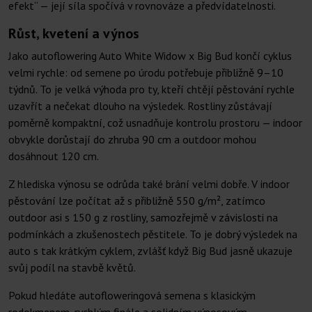
efekt“ — její síla spočívá v rovnováze a předvídatelnosti.
Růst, kvetení a výnos
Jako autoflowering Auto White Widow x Big Bud končí cyklus
velmi rychle: od semene po úrodu potřebuje přibližně 9–10
týdnů. To je velká výhoda pro ty, kteří chtějí pěstování rychle
uzavřít a nečekat dlouho na výsledek. Rostliny zůstávají
poměrně kompaktní, což usnadňuje kontrolu prostoru — indoor
obvykle dorůstají do zhruba 90 cm a outdoor mohou
dosáhnout 120 cm.
Z hlediska výnosu se odrůda také brání velmi dobře. V indoor
pěstování lze počítat až s přibližně 550 g/m², zatímco
outdoor asi s 150 g z rostliny, samozřejmě v závislosti na
podmínkách a zkušenostech pěstitele. To je dobrý výsledek na
auto s tak krátkým cyklem, zvlášť když Big Bud jasně ukazuje
svůj podíl na stavbě květů.
Pokud hledáte autofloweringová semena s klasickým