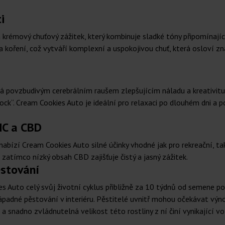
i
 krémový chuťový zážitek, který kombinuje sladké tóny připomínají
 a koření, což vytváří komplexní a uspokojivou chuť, která osloví 
á povzbudivým cerebrálním raušem zlepšujícím náladu a kreativitu. 
ck“. Cream Cookies Auto je ideální pro relaxaci po dlouhém dni a 
HC a CBD
ízí Cream Cookies Auto silné účinky vhodné jak pro rekreační, ta
atímco nízký obsah CBD zajišťuje čistý a jasný zážitek.
ěstování
 Auto celý svůj životní cyklus přibližně za 10 týdnů od semene po
ápadné pěstování v interiéru. Pěstitelé uvnitř mohou očekávat v
 snadno zvládnutelná velikost této rostliny z ní činí vynikající vo