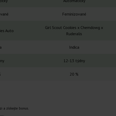
ický
Automatický
ované
Feminizované
Girl Scout Cookies x Chemdowg x
ies Auto
Ruderalis
a
Indica
dny
12-13 týdny
%
20 %
i a získejte bonus.