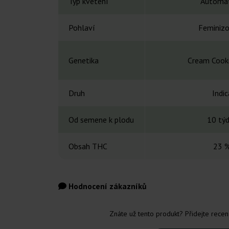
Typ kvetení
Automat
Pohlaví
Feminiz
Genetika
Cream Cook
Druh
Indic
Od semene k plodu
10 tý
Obsah THC
23 
Hodnocení zákazníků
Znáte už tento produkt? Přidejte recenz