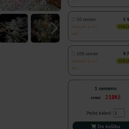
50 semen
5 
Odeslání do 3-7
25% LE
dnů
100 semen
9 
Odeslání do 3-7
25% LE
dnů
1 semeno
218Kč
290Kč
Počet balení:
Do košíku