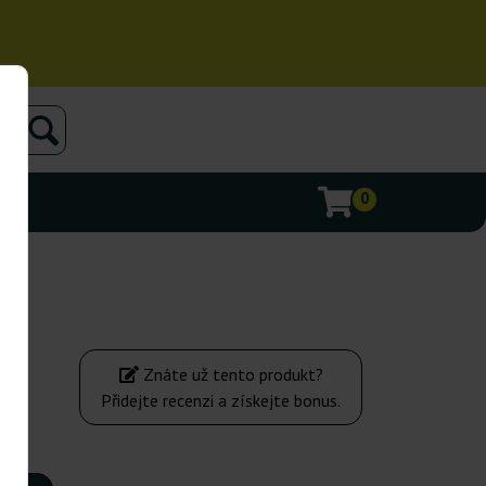
0
Znáte už tento produkt?
Přidejte recenzi a získejte bonus.