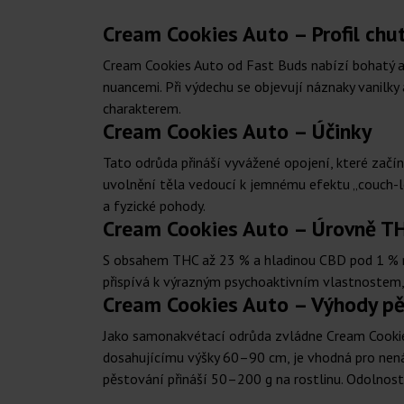
Cream Cookies Auto – Profil chut
Cream Cookies Auto od Fast Buds nabízí bohatý a
nuancemi. Při výdechu se objevují náznaky vanilky
charakterem.
Cream Cookies Auto – Účinky
Tato odrůda přináší vyvážené opojení, které začín
uvolnění těla vedoucí k jemnému efektu „couch-lo
a fyzické pohody.
Cream Cookies Auto – Úrovně T
S obsahem THC až 23 % a hladinou CBD pod 1 % nab
přispívá k výrazným psychoaktivním vlastnostem, z
Cream Cookies Auto – Výhody p
Jako samonakvétací odrůda zvládne Cream Cookies
dosahujícímu výšky 60–90 cm, je vhodná pro nen
pěstování přináší 50–200 g na rostlinu. Odolnost a