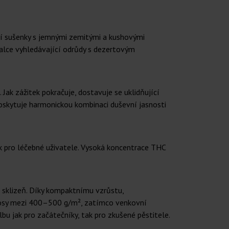
cí sušenky s jemnými zemitými a kushovými
znalce vyhledávající odrůdy s dezertovým
Jak zážitek pokračuje, dostavuje se uklidňující
poskytuje harmonickou kombinaci duševní jasnosti
k pro léčebné uživatele. Vysoká koncentrace THC
 sklizeň. Díky kompaktnímu vzrůstu,
ýnosy mezi 400–500 g/m², zatímco venkovní
lbu jak pro začátečníky, tak pro zkušené pěstitele.