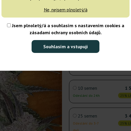
1 semeno
Ne, nejsem plnoletý/á
Odeslání do 24h
25% LE
Jsem plnoletý/á a souhlasím s nastavením cookies a
3 semena
zásadami ochrany osobních údajů.
Odeslání do 24h
25% LE
Souhlasím a vstupuji
5 semen
Nedostupné
25% LE
10 semen
1 
Odeslání do 24h
25% LE
25 semen
3 
Odeslání do 3-7
25% LE
dnů