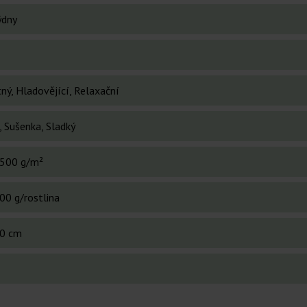
ýdny
ný, Hladovějící, Relaxační
, Sušenka, Sladký
500 g/m²
00 g/rostlina
0 cm