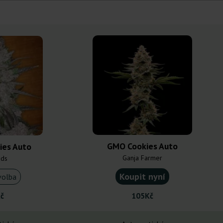
GMO Cookies Auto
ies Auto
Ganja Farmer
uds
Koupit nyní
volba
č
105Kč