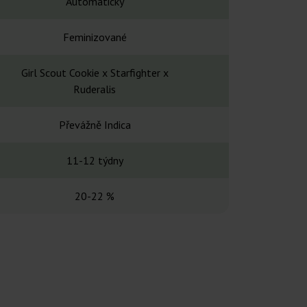
Automatický
Automa
Feminizované
Feminiz
Girl Scout Cookie x Starfighter x
Cream & 
Ruderalis
Převážně Indica
Převážně
11-12 týdny
9-10 t
20-22 %
19-2