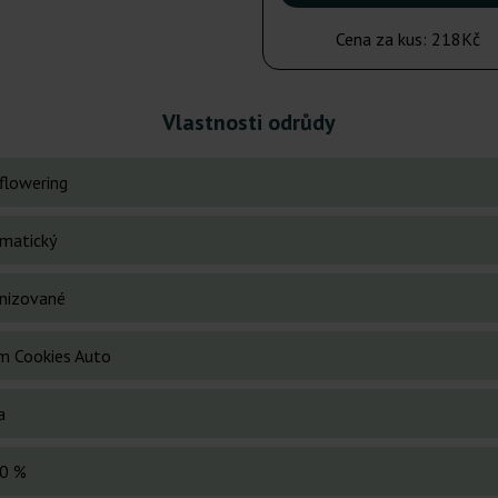
Cena za kus:
218Kč
Vlastnosti odrůdy
flowering
matický
nizované
m Cookies Auto
a
0 %