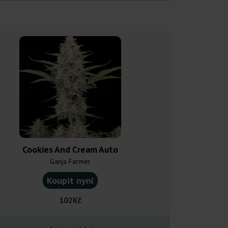
Cookies And Cream Auto
Cream and Coo
Ganja Farmer
Ganja F
Koupit nyní
Koupit
102Kč
143