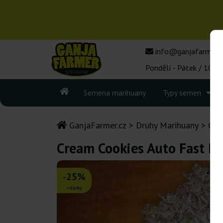
info@ganjafarmer.c
Pondělí - Pátek / 10:00
Semena marihuany
Typy semen
GanjaFarmer.cz
Druhy Marihuany
Gir
Cream Cookies Auto Fast B
-25%
+dárky