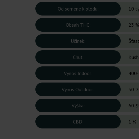
Od semene k plodu:
10 t
Obsah THC:
23 %
Účinek:
Šťast
Chuť:
Kush
Výnos Indoor:
400-
Výnos Outdoor:
50-2
Výška:
60-9
CBD:
1 %