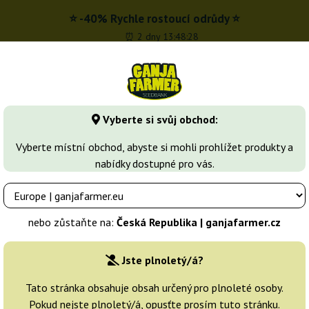
⭐ -40% Rychle rostoucí odrůdy ⭐
⏰ 2 dny 13:48:27
z
 - 16:00
Vyberte si svůj obchod:
Seedbanky
Druhy marihuany
Více
Vyberte místní obchod, abyste si mohli prohlížet produkty a
nabídky dostupné pro vás.
l Scout Cookies
Cream Cookies Auto
uds
nebo zůstaňte na:
Česká Republika | ganjafarmer.cz
Chovatelé:
Fast Buds
Jste plnoletý/á?
Originální balení:
Tato stránka obsahuje obsah určený pro plnoleté osoby.
Pokud nejste plnoletý/á, opusťte prosím tuto stránku.