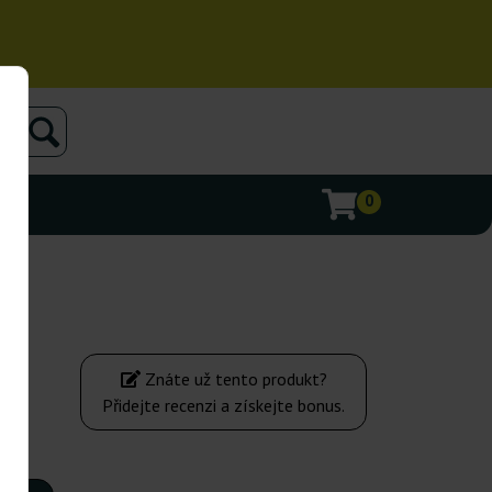
0
Znáte už tento produkt?
Přidejte recenzi a získejte bonus.