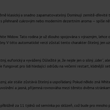
ně klasický a snadno zapamatovatelný. Dominují zemitě-dřevité tó
 s přehnaně cukrovým nebo moderním dezertním aroma — spíše něco 
ite Widow. Tato rodina je už dlouho spojována s výrazným, lehce
óny. V této automatické verzi zůstal tento charakter čitelný, jen 
tný, euforický a vyvážený. Důležité je, že nejde jen o silný „úder“, a
 fungovat pro lidi hledající odrůdu na večerní restart, klidnější se
zný, ale stále zůstává čitelný a uspořádaný. Pokud někdo zná Whi
 uvolnění a jasná, příjemná rovnováha mezi těmito dvěma stránkam
řibližně za 11 týdnů od semínka po sklizeň, což bude pro mnoho pěs