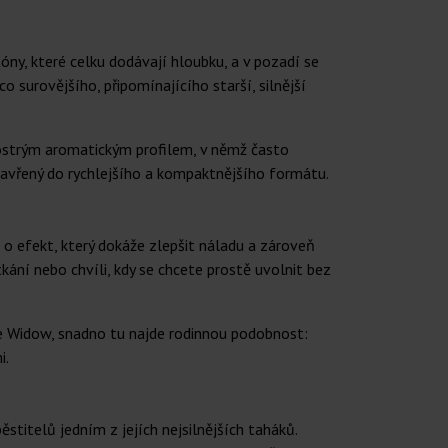
ny, které celku dodávají hloubku, a v pozadí se
surovějšího, připomínajícího starší, silnější
 ostrým aromatickým profilem, v němž často
uzavřený do rychlejšího a kompaktnějšího formátu.
le o efekt, který dokáže zlepšit náladu a zároveň
tkání nebo chvíli, kdy se chcete prostě uvolnit bez
te Widow, snadno tu najde rodinnou podobnost:
i.
titelů jedním z jejích nejsilnějších taháků.