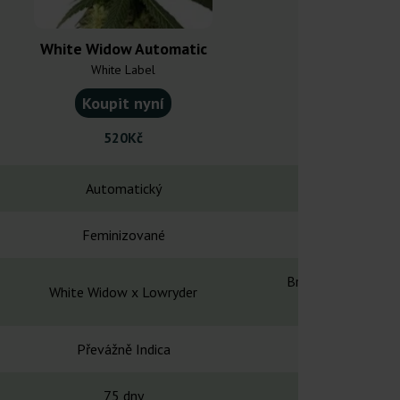
White Widow Automatic
White Widow
White Label
Barney's
Koupit nyní
Koupit
520Kč
255
Automatický
Automa
Feminizované
Feminiz
Brazilian x South 
White Widow x Lowryder
Auto
Převážně Indica
Převážně
75 dny
-