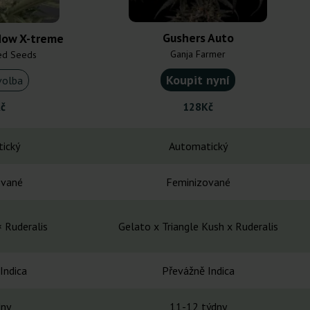
Gushers Auto
dow X-treme
Ganja Farmer
ed Seeds
Koupit nyní
volba
č
128Kč
ický
Automatický
ované
Feminizované
 Ruderalis
Gelato x Triangle Kush x Ruderalis
Indica
Převážně Indica
dny
11-12 týdny