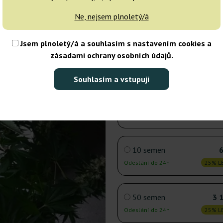
1 semeno
Ne, nejsem plnoletý/á
Odeslání do 24h
25% LE
Jsem plnoletý/á a souhlasím s nastavením cookies a
3 semena
zásadami ochrany osobních údajů.
Odeslání do 24h
25% LE
Souhlasím a vstupuji
5 semen
Odeslání do 24h
25% LE
10 semen
Odeslání do 24h
25% LE
50 semen
3 
Odeslání do 24h
25% LE