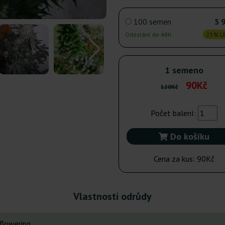
100 semen
5 
Odeslání do 48h
25% LE
1 semeno
90Kč
120Kč
Počet balení:
Do košíku
Cena za kus:
90Kč
Vlastnosti odrůdy
flowering