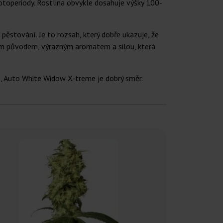
otoperiody. Rostlina obvykle dosahuje výšky 100-
ěstování. Je to rozsah, který dobře ukazuje, že
kým původem, výrazným aromatem a silou, která
 Auto White Widow X-treme je dobrý směr.