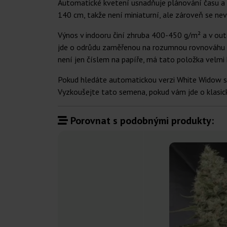
Automatické kvetení usnadňuje plánování času a u
140 cm, takže není miniaturní, ale zároveň se ne
Výnos v indooru činí zhruba 400-450 g/m² a v outd
jde o odrůdu zaměřenou na rozumnou rovnováhu me
není jen číslem na papíře, má tato položka velmi 
Pokud hledáte automatickou verzi White Widow s
Vyzkoušejte tato semena, pokud vám jde o klasi
Porovnat s podobnými produkty: