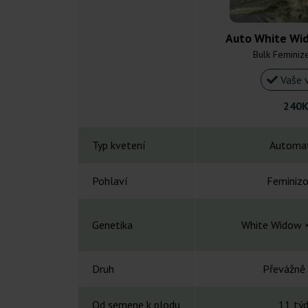
Auto White Wi
Bulk Feminiz
Vaše 
240K
Typ kvetení
Automat
Pohlaví
Feminiz
Genetika
White Widow ×
Druh
Převážně 
Od semene k plodu
11 tý