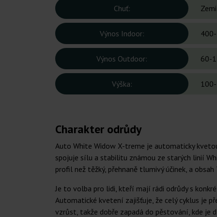
Chuť:
Zemi
Výnos Indoor:
400-
Výnos Outdoor:
60-1
Výška:
100-
Charakter odrůdy
Auto White Widow X-treme je automaticky kvetouc
spojuje sílu a stabilitu známou ze starých linií
profil než těžký, přehnaně tlumivý účinek, a obsa
Je to volba pro lidi, kteří mají rádi odrůdy s k
Automatické kvetení zajišťuje, že celý cyklus je 
vzrůst, takže dobře zapadá do pěstování, kde je d