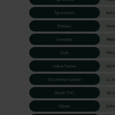
Typ kvetení:
Auto
Pohlaví:
Femi
Genetika:
Whit
Druh:
Přev
Indica/Sativa:
60/4
Od semene k plodu:
11 t
Obsah THC:
18-2
Účinek:
Eufor