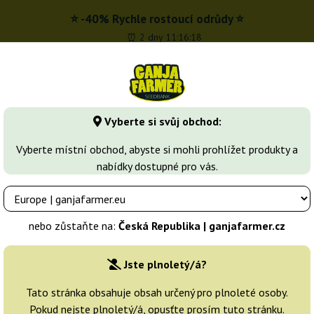
⭐ -40% Rychle rostoucí odrůdy ⭐
⏰ 2 dny 11:16:17
z
 - 16:00
Vyberte si svůj obchod:
Seedbanky
Druhy marihuany
Více
Vyberte místní obchod, abyste si mohli prohlížet produkty a
nabídky dostupné pro vás.
te Widow
Auto White Widow X-treme
Bulk Feminized Seeds
nebo zůstaňte na:
Česká Republika | ganjafarmer.cz
Chovatelé:
Bulk Feminized Seeds
Jste plnoletý/á?
Originální balení:
Tato stránka obsahuje obsah určený pro plnoleté osoby.
Pokud nejste plnoletý/á, opusťte prosím tuto stránku.