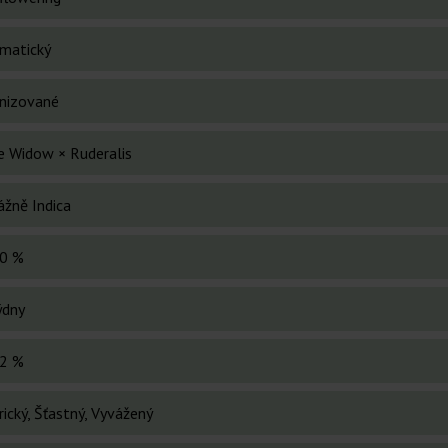
matický
nizované
e Widow × Ruderalis
ážně Indica
0 %
ýdny
2 %
ický, Šťastný, Vyvážený