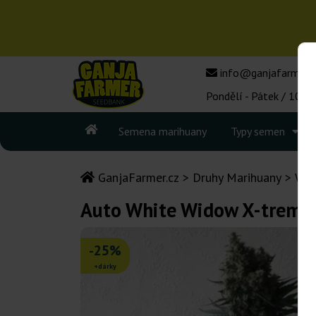
info@ganjafarmer.c
Pondělí - Pátek / 10:00
Semena marihuany
Typy semen
GanjaFarmer.cz
Druhy Marihuany
Whi
Auto White Widow X-treme 
-25%
+dárky