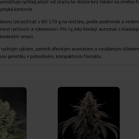
možňuje rychleji přejít od startu ke sklizni bez čekání na změnu f
vymyká kontrole.
ooru lze počítat s 60-170 g na rostlinu, podle podmínek a vedení p
zi rychlostí a výkonností. Pro ty, kdo hledají automat s klasic
konkrétní smysl.
 rychlým cyklem, zemitě-dřevitým aromatem a vyváženým účinkem,
ckou genetiku v pohodlném, kompaktním formátu.