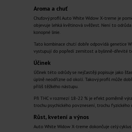
Aroma a chuť
Chuťový profil Auto White Widow X-treme je poměr
objevuje lehká květinová svěžest. Není to odrůda
konopné linie.
Tato kombinace chutí dobře odpovídá genetice Wh
vystupují do popředí zemitost a bylinně-dřevité t
Účinek
Účinek této odrůdy se nejčastěji popisuje jako šťas
úplně neodřízne od okolí. Takový profil může dobře
příliš těžkého nástupu.
Při THC v rozmezí 18-22 % je efekt poměrně výra
trochu psychického povznesení, trochu fyzického
Růst, kvetení a výnos
Auto White Widow X-treme dokončuje celý cyklus p