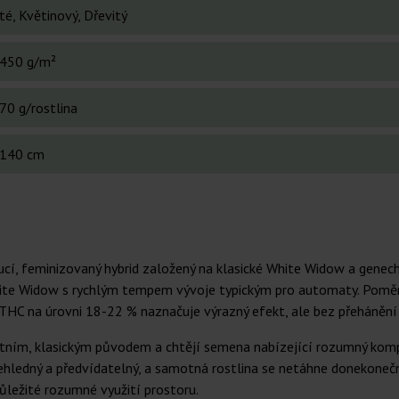
té, Květinový, Dřevitý
450 g/m²
70 g/rostlina
140 cm
í, feminizovaný hybrid založený na klasické White Widow a genech 
 White Widow s rychlým tempem vývoje typickým pro automaty. Poměr
h THC na úrovni 18-22 % naznačuje výrazný efekt, ale bez přehánění
onkrétním, klasickým původem a chtějí semena nabízející rozumný k
přehledný a předvídatelný, a samotná rostlina se netáhne donekone
ůležité rozumné využití prostoru.