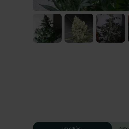
Typ odrůdy:
Auto