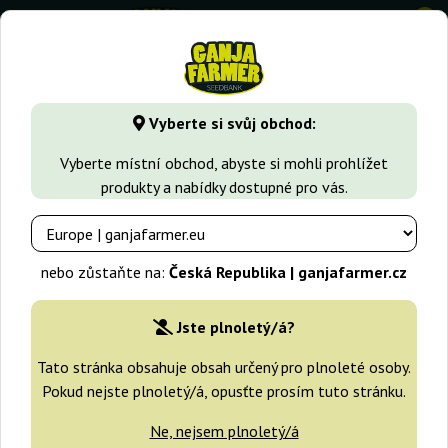
0
GanjaFarmer.cz
Druhy Marihuany
Northern Light
North
Vyberte si svůj obchod:
Northern Lights Nirvana
Vyberte místní obchod, abyste si mohli prohlížet
produkty a nabídky dostupné pro vás.
nebo zůstaňte na:
Česká Republika | ganjafarmer.cz
Jste plnoletý/á?
Tato stránka obsahuje obsah určený pro plnoleté osoby.
Pokud nejste plnoletý/á, opusťte prosím tuto stránku.
Ne, nejsem plnoletý/á