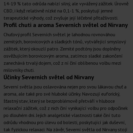
14-19 % tato odrůda nabízí silný, ale vyvážený zážitek. Úrovně
CBD, i když relativně nízké na 0,1-1 %, poskytují jemné
terapeutické výhody, což zvyšuje její léčebné přitažlivosti.
Profil chuti a aroma Severních světel od Nirvany
Chuťový profil Severních světel je lahodnou rovnováhou
zemitých, borovicových a sladkých tónů, vytvářející smyslový
zážitek, který okouzlí patro. Zemité podtóny jsou doplněny
osvěžujícím borovicovým aroma, zatímco sladké zakončení
zanechává trvalý dojem, což z ní činí oblíbenou volbu mezi
milovníky chuti.
Účinky Severních světel od Nirvany
Severní světla jsou oslavována nejen pro svou lákavou chuť a
aroma, ale také pro své hluboké účinky. Navozují euforický,
šťastný stav, který se bezproblémově přetváří v hluboce
relaxační zážitek, což z nich činí vynikající volbu pro odpočinek
po dlouhém dni. Jejich analgetické vlastnosti také činí tuto
odrůdu vhodnou pro úlevu od bolesti, poskytující jak duševní,
tak fyzickou relaxaci. Na závěr, Severní světla od Nirvany stojí