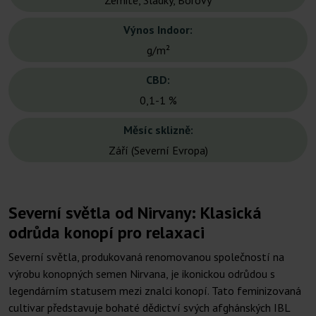
Zemité, Sladký, Borový
Výnos Indoor:
g/m²
CBD:
0,1-1 %
Měsíc sklizně:
Září (Severní Evropa)
Severní světla od Nirvany: Klasická
odrůda konopí pro relaxaci
Severní světla, produkovaná renomovanou společností na
výrobu konopných semen Nirvana, je ikonickou odrůdou s
legendárním statusem mezi znalci konopí. Tato feminizovaná
cultivar představuje bohaté dědictví svých afghánských IBL