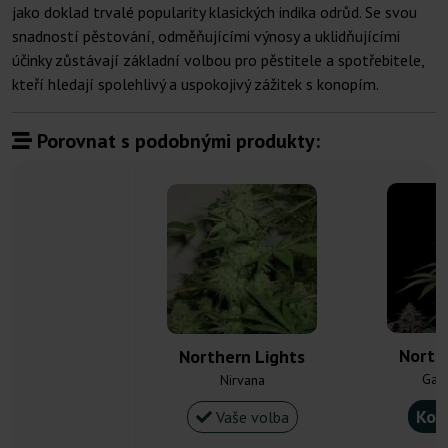
jako doklad trvalé popularity klasických indika odrůd. Se svou
snadností pěstování, odměňujícími výnosy a uklidňujícími
účinky zůstávají základní volbou pro pěstitele a spotřebitele,
kteří hledají spolehlivý a uspokojivý zážitek s konopím.
Porovnat s podobnými produkty:
North
Northern Lights
Gan
Nirvana
Kou
Vaše volba