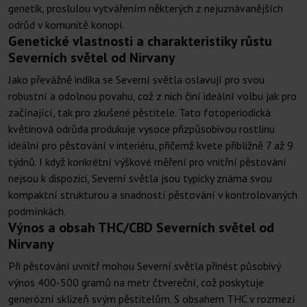
genetik, proslulou vytvářením některých z nejuznávanějších
odrůd v komunitě konopí.
Genetické vlastnosti a charakteristiky růstu
Severních světel od Nirvany
Jako převážně indika se Severní světla oslavují pro svou
robustní a odolnou povahu, což z nich činí ideální volbu jak pro
začínající, tak pro zkušené pěstitele. Tato fotoperiodická
květinová odrůda produkuje vysoce přizpůsobivou rostlinu
ideální pro pěstování v interiéru, přičemž kvete přibližně 7 až 9
týdnů. I když konkrétní výškové měření pro vnitřní pěstování
nejsou k dispozici, Severní světla jsou typicky známa svou
kompaktní strukturou a snadností pěstování v kontrolovaných
podmínkách.
Výnos a obsah THC/CBD Severních světel od
Nirvany
Při pěstování uvnitř mohou Severní světla přinést působivý
výnos 400-500 gramů na metr čtvereční, což poskytuje
generózní sklizeň svým pěstitelům. S obsahem THC v rozmezí