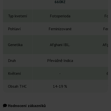
660Kč
Typ kvetení
Fotoperioda
Fot
Pohlaví
Feminizované
Femi
Genetika
Afghani IBL.
Afgh
Druh
Převážně Indica
Květení
-
6-
Obsah THC
14-19 %
1
Hodnocení zákazníků