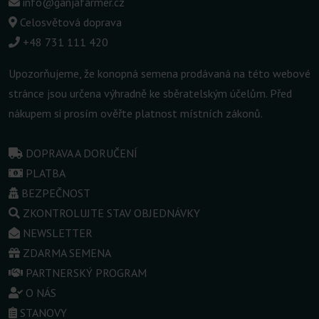
info@ganjafarmer.cz
Celosvětová doprava
+48 731 111 420
Upozorňujeme, že konopná semena prodávaná na této webové
stránce jsou určena výhradně ke sběratelským účelům. Před
nákupem si prosím ověřte platnost místních zákonů.
DOPRAVA A DORUČENÍ
PLATBA
BEZPEČNOST
ZKONTROLUJTE STAV OBJEDNÁVKY
NEWSLETTER
ZDARMA SEMENA
PARTNERSKÝ PROGRAM
O NÁS
STANOVY