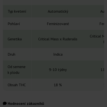
Typ kvetení
Automatický
Aut
Pohlaví
Feminizované
Femi
Critical M
Genetika
Critical Mass x Ruderalis
Re
Druh
Indica
Od semene
9-10 týdny
11-
k plodu
Obsah THC
18 %
1
Hodnocení zákazníků