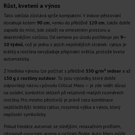
Růst, kvetení a výnos
Tato odrůda zůstává spíše kompaktní. V indoor pěstování
dosahuje kolem
90 cm
, venku do přibližně
120 cm
, takže dobře
zapadá do míst, kde záleží na omezeném prostoru a
diskrétnějším vzrůstu. Od semene po úrodu potřebuje jen
9–
10 týdnů
, což je jedna z jejích nejsilnějších stránek: cyklus je
krátký a rostlina nevyžaduje přepínání světla, protože kvete
automaticky.
Z hlediska výnosu lze počítat s přibližně
550 g/m² indoor
a až
150 g z rostliny outdoor
. To jsou výsledky, které dobře
odpovídají názvu i původu Critical Mass — je zde vidět důraz
na solidní, konkrétní sklizeň při relativně malých rozměrech
rostliny. Pro mnoho pěstitelů je právě tato kombinace
nejdůležitější: krátký cyklus, rozumná výška a výnos, který
nepůsobí symbolicky.
Pokud hledáte automat se silnějším, relaxačním profilem,
citrusově-ovocným aroma a rychlým finále, Auto Mass může