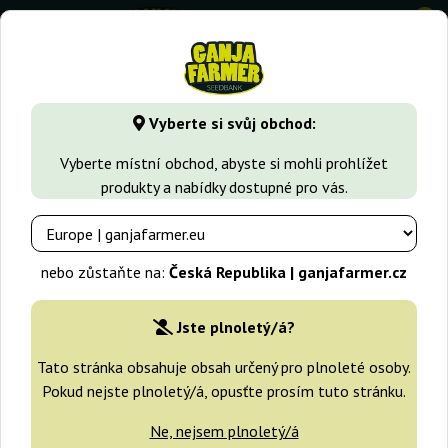
0
GanjaFarmer.cz
Druhy Marihuany
Critical
Auto Mass
Vyberte si svůj obchod:
Auto Mass Grass-O-Matic
Vyberte místní obchod, abyste si mohli prohlížet
produkty a nabídky dostupné pro vás.
nebo zůstaňte na:
Česká Republika | ganjafarmer.cz
Jste plnoletý/á?
Tato stránka obsahuje obsah určený pro plnoleté osoby.
Pokud nejste plnoletý/á, opusťte prosím tuto stránku.
Ne, nejsem plnoletý/á