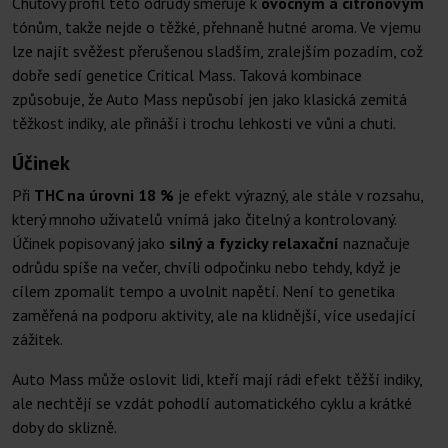
Chuťový profil této odrůdy směřuje k
ovocným a citronovým
tónům, takže nejde o těžké, přehnaně hutné aroma. Ve vjemu
lze najít svěžest přerušenou sladším, zralejším pozadím, což
dobře sedí genetice Critical Mass. Taková kombinace
způsobuje, že Auto Mass nepůsobí jen jako klasická zemitá
těžkost indiky, ale přináší i trochu lehkosti ve vůni a chuti.
Účinek
Při
THC na úrovni 18 %
je efekt výrazný, ale stále v rozsahu,
který mnoho uživatelů vnímá jako čitelný a kontrolovaný.
Účinek popisovaný jako
silný a fyzicky relaxační
naznačuje
odrůdu spíše na večer, chvíli odpočinku nebo tehdy, když je
cílem zpomalit tempo a uvolnit napětí. Není to genetika
zaměřená na podporu aktivity, ale na klidnější, více usedající
zážitek.
Auto Mass může oslovit lidi, kteří mají rádi efekt těžší indiky,
ale nechtějí se vzdát pohodlí automatického cyklu a krátké
doby do sklizně.