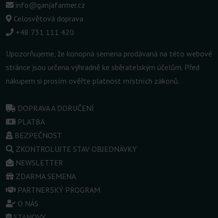
info@ganjafarmer.cz
Celosvětová doprava
+48 731 111 420
Upozorňujeme, že konopná semena prodávaná na této webové
stránce jsou určena výhradně ke sběratelským účelům. Před
nákupem si prosím ověřte platnost místních zákonů.
DOPRAVA A DORUČENÍ
PLATBA
BEZPEČNOST
ZKONTROLUJTE STAV OBJEDNÁVKY
NEWSLETTER
ZDARMA SEMENA
PARTNERSKÝ PROGRAM
O NÁS
STANOVY