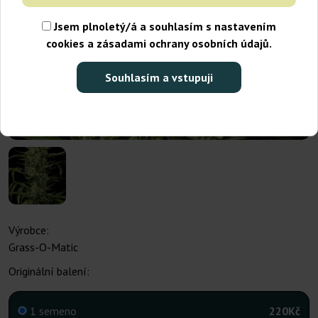
Jsem plnoletý/á a souhlasím s nastavením
cookies a zásadami ochrany osobních údajů.
Souhlasím a vstupuji
Výrobce:
Grass-O-Matic
Originální balení:
1 semeno
220Kč