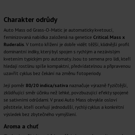
Charakter odrůdy
Auto Mass od Grass-O-Matic je automaticky kvetoucí,
feminizovaná nabídka založená na genetice
Critical Mass x
Ruderalis
. V tomto křížení je dobře vidět těžší, klidnější profil
dominantní indiky, který byl spojen s rychlým a nezávislým
kvetením typickým pro automaty. Jsou to semena pro lidi, kteří
hledají rostlinu spíše kompaktní, předvídatelnou a připravenou
uzavřít cyklus bez čekání na změnu fotoperiody.
Její poměr
80/20 indica/sativa
naznačuje výrazně fyzičtější,
zklidňující směr účinku než lehké, povzbuzující efekty spojené
se sativními odrůdami. V praxi Auto Mass obvykle osloví
pěstitele, kteří oceňují jednodušší, rychlý cyklus a konkrétní
výsledek bez zbytečného vymýšlení.
Aroma a chuť