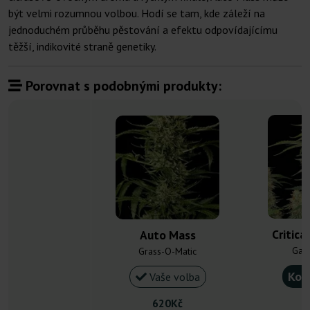
být velmi rozumnou volbou. Hodí se tam, kde záleží na
jednoduchém průběhu pěstování a efektu odpovídajícímu
těžší, indikovité straně genetiky.
Porovnat s podobnými produkty:
Critica
Auto Mass
Gan
Grass-O-Matic
Kou
Vaše volba
620Kč