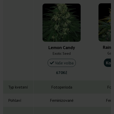
Rain
Lemon Candy
Gan
Exotic Seed
Kou
Vaše volba
670Kč
Typ kvetení
Fotoperioda
Fot
Pohlaví
Feminizované
Femi