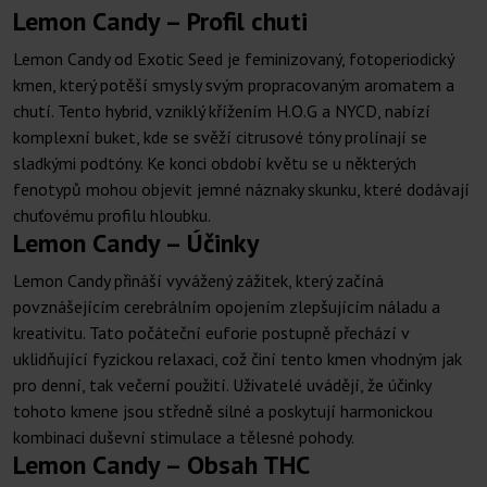
Lemon Candy – Profil chuti
Lemon Candy od Exotic Seed je feminizovaný, fotoperiodický
kmen, který potěší smysly svým propracovaným aromatem a
chutí. Tento hybrid, vzniklý křížením H.O.G a NYCD, nabízí
komplexní buket, kde se svěží citrusové tóny prolínají se
sladkými podtóny. Ke konci období květu se u některých
fenotypů mohou objevit jemné náznaky skunku, které dodávají
chuťovému profilu hloubku.
Lemon Candy – Účinky
Lemon Candy přináší vyvážený zážitek, který začíná
povznášejícím cerebrálním opojením zlepšujícím náladu a
kreativitu. Tato počáteční euforie postupně přechází v
uklidňující fyzickou relaxaci, což činí tento kmen vhodným jak
pro denní, tak večerní použití. Uživatelé uvádějí, že účinky
tohoto kmene jsou středně silné a poskytují harmonickou
kombinaci duševní stimulace a tělesné pohody.
Lemon Candy – Obsah THC