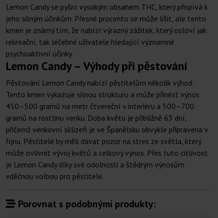
Lemon Candy se pyšní vysokým obsahem THC, který přispívá k
jeho silným účinkům. Přesné procento se může lišit, ale tento
kmen je známý tím, že nabízí výrazný zážitek, který osloví jak
rekreační, tak léčebné uživatele hledající významné
psychoaktivní účinky.
Lemon Candy – Výhody při pěstování
Pěstování Lemon Candy nabízí pěstitelům několik výhod.
Tento kmen vykazuje silnou strukturu a může přinést výnos
450–500 gramů na metr čtvereční v interiéru a 500–700
gramů na rostlinu venku. Doba květu je přibližně 63 dní,
přičemž venkovní sklizeň je ve Španělsku obvykle připravena v
říjnu. Pěstitelé by měli dávat pozor na stres ze světla, který
může ovlivnit vývoj květů a celkový výnos. Přes tuto citlivost
je Lemon Candy díky své odolnosti a štědrým výnosům
vděčnou volbou pro pěstitele.
Porovnat s podobnými produkty: