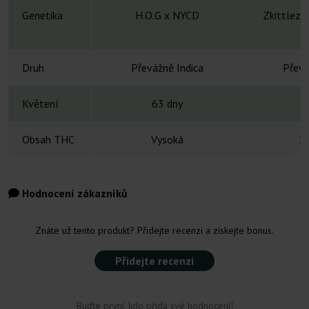
Genetika
H.O.G x NYCD
Zkittlez 
Druh
Převážně Indica
Převá
Květení
63 dny
9
Obsah THC
Vysoká
1
Hodnocení zákazníků
Znáte už tento produkt? Přidejte recenzi a získejte bonus.
Přidejte recenzi
Buďte první, kdo přidá své hodnocení!