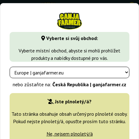
0
GanjaFarmer.cz
Typy Semen Marihuany
Feminizovaná sem
Vyberte si svůj obchod:
Lemon Candy Exotic Seed
Vyberte místní obchod, abyste si mohli prohlížet
produkty a nabídky dostupné pro vás.
nebo zůstaňte na:
Česká Republika | ganjafarmer.cz
Jste plnoletý/á?
Tato stránka obsahuje obsah určený pro plnoleté osoby.
Pokud nejste plnoletý/á, opusťte prosím tuto stránku.
Ne, nejsem plnoletý/á