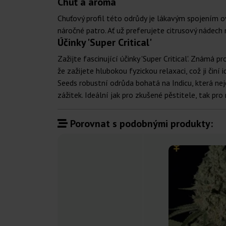
Chuť a aroma
Chuťový profil této odrůdy je lákavým spojením o
náročné patro. Ať už preferujete citrusový nádech
Účinky 'Super Critical'
Zažijte fascinující účinky 'Super Critical'. Známá 
že zažijete hlubokou fyzickou relaxaci, což ji činí
Seeds robustní odrůda bohatá na Indicu, která ne
zážitek. Ideální jak pro zkušené pěstitele, tak pro
Porovnat s podobnými produkty: