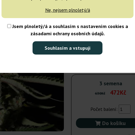
Ne, nejsem plnoletý/á
5 semen
Jsem plnoletý/á a souhlasím s nastavením cookies a
Odeslání do 24h
25% LE
zásadami ochrany osobních údajů.
10 semen
1 
Souhlasím a vstupuji
Odeslání do 3-7
25% LE
dnů
3 semena
472Kč
630Kč
Počet balení:
Do košíku