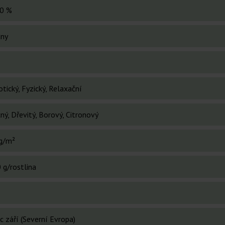
0 %
dny
tický, Fyzický, Relaxační
ý, Dřevitý, Borový, Citronový
g/m²
 g/rostlina
c září (Severní Evropa)