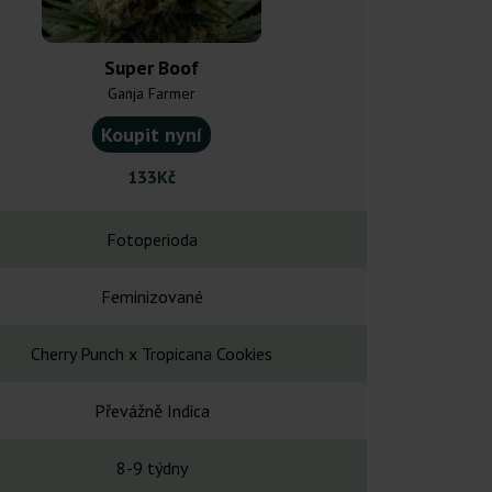
Super Boof
Criti
Ganja Farmer
Royal Que
Koupit nyní
Koupit
133Kč
458
Fotoperioda
Fotope
Feminizované
Feminiz
Cherry Punch x Tropicana Cookies
Afghani 
Převážně Indica
Převážně
8-9 týdny
-