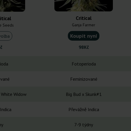
Critical
itical
Ganja Farmer
e Seeds
Koupit nyní
volba
č
98Kč
ioda
Fotoperioda
ované
Feminizované
x White Widow
Big Bud x Skunk#1
Indica
Převážně Indica
ny
7-9 týdny