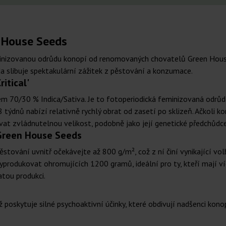
n House Seeds
eminizovanou odrůdu konopí od renomovaných chovatelů Green Hou
da slibuje spektakulární zážitek z pěstování a konzumace.
itical'
měrem 70/30 % Indica/Sativa. Je to fotoperiodická feminizovaná odr
týdnů nabízí relativně rychlý obrat od zasetí po sklizeň. Ačkoli ko
vat zvládnutelnou velikost, podobně jako její genetické předchůdce
 Green House Seeds
ěstování uvnitř očekávejte až 800 g/m², což z ní činí vynikající vol
rodukovat ohromujících 1200 gramů, ideální pro ty, kteří mají ví
atou produkci.
ž poskytuje silné psychoaktivní účinky, které obdivují nadšenci ko