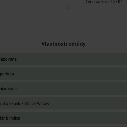
Cena za kus:
157Kč
Vlastnosti odrůdy
nizované
perioda
nizované
Bud x Skunk x White Widow
ážně Indica