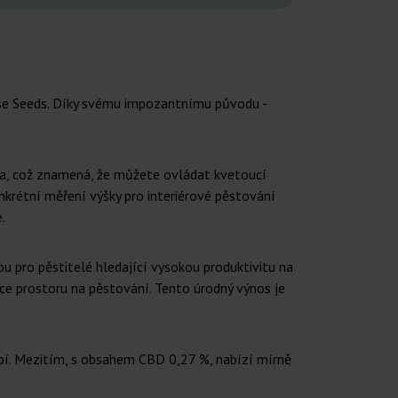
se Seeds. Díky svému impozantnímu původu -
ůda, což znamená, že můžete ovládat kvetoucí
nkrétní měření výšky pro interiérové pěstování
.
bu pro pěstitelé hledající vysokou produktivitu na
ce prostoru na pěstování. Tento úrodný výnos je
nopí. Mezitím, s obsahem CBD 0,27 %, nabízí mírně