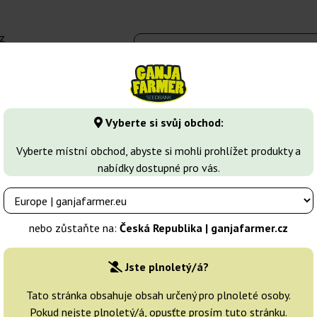
z
 - 16:00
Seedbanky
Druhy marihuany
Více
Vyberte si svůj obchod:
ical
Super Critical
Vyberte místní obchod, abyste si mohli prohlížet produkty a
nabídky dostupné pro vás.
 Seeds
Chovatelé:
Green House Seeds
nebo zůstaňte na:
Česká Republika | ganjafarmer.cz
Originální balení:
Jste plnoletý/á?
3 semena
Tato stránka obsahuje obsah určený pro plnoleté osoby.
Pokud nejste plnoletý/á, opusťte prosím tuto stránku.
Odeslání do 24h
25% LE