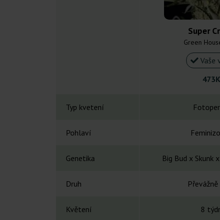
Super Cr
Green Hous
Vaše 
473K
Typ kvetení
Fotoper
Pohlaví
Feminiz
Genetika
Big Bud x Skunk 
Druh
Převážně 
Květení
8 týd