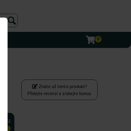
0
Znáte už tento produkt?
Přidejte recenzi a získejte bonus.
472Kč
VNĚJI