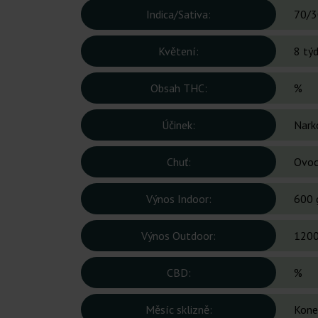
Indica/Sativa:
70/3
Květení:
8 tý
Obsah THC:
%
Účinek:
Narko
Chuť:
Ovocn
Výnos Indoor:
600 
Výnos Outdoor:
1200
CBD:
%
Měsíc sklizně:
Kone