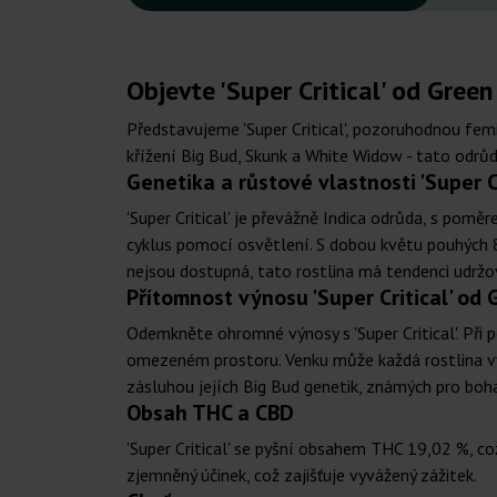
Objevte 'Super Critical' od Gree
Představujeme 'Super Critical', pozoruhodnou f
křížení Big Bud, Skunk a White Widow - tato odrů
Genetika a růstové vlastnosti 'Super Cr
'Super Critical' je převážně Indica odrůda, s po
cyklus pomocí osvětlení. S dobou květu pouhých 8 
nejsou dostupná, tato rostlina má tendenci udržo
Přítomnost výnosu 'Super Critical' od
Odemkněte ohromné výnosy s 'Super Critical'. Při p
omezeném prostoru. Venku může každá rostlina vyp
zásluhou jejích Big Bud genetik, známých pro boh
Obsah THC a CBD
'Super Critical' se pyšní obsahem THC 19,02 %, co
zjemněný účinek, což zajišťuje vyvážený zážitek.