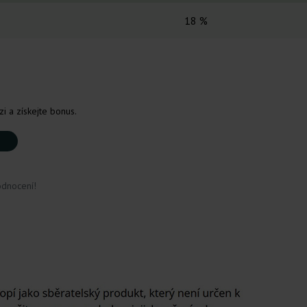
18 %
i a získejte bonus.
odnocení!