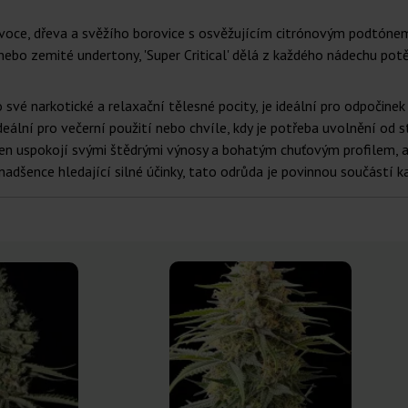
voce, dřeva a svěžího borovice s osvěžujícím citrónovým podtónem,
 nebo zemité undertony, 'Super Critical' dělá z každého nádechu potě
pro své narkotické a relaxační tělesné pocity, je ideální pro odpočin
 ideální pro večerní použití nebo chvíle, kdy je potřeba uvolnění od s
jen uspokojí svými štědrými výnosy a bohatým chuťovým profilem, a
 nadšence hledající silné účinky, tato odrůda je povinnou součástí ka