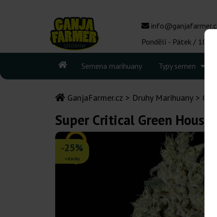
info@ganjafarmer.c
Pondělí - Pátek / 10:00
Semena marihuany
Typy semen
GanjaFarmer.cz
Druhy Marihuany
Crit
Super Critical Green House
-25%
+dárky