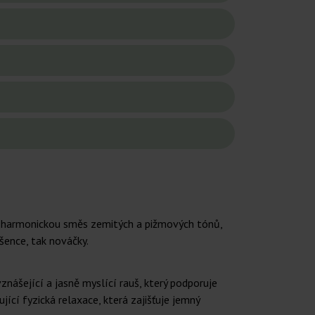
t harmonickou směs zemitých a pižmových tónů,
šence, tak nováčky.
nášející a jasně myslící rauš, který podporuje
jící fyzická relaxace, která zajišťuje jemný