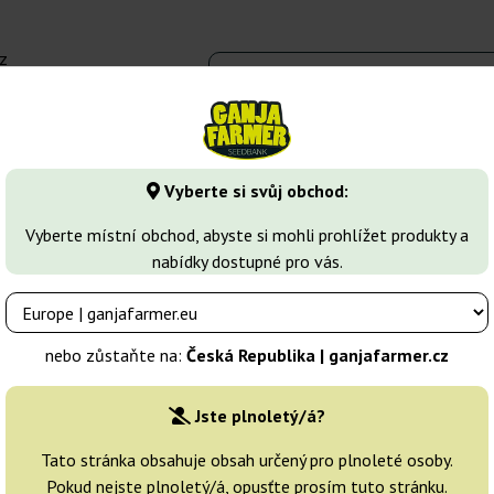
z
 - 16:00
Seedbanky
Druhy marihuany
Více
Vyberte si svůj obchod:
te Widow
Original Auto White Widow
Vyberte místní obchod, abyste si mohli prohlížet produkty a
nabídky dostupné pro vás.
 Fast Buds
Chovatelé:
Fast Buds
nebo zůstaňte na:
Česká Republika | ganjafarmer.cz
Originální balení:
Jste plnoletý/á?
1 semeno
Tato stránka obsahuje obsah určený pro plnoleté osoby.
Pokud nejste plnoletý/á, opusťte prosím tuto stránku.
Odeslání do 24h
25% LE