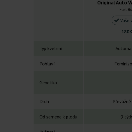
Original Auto 
Fast B
Vaše 
180K
Typ kvetení
Automat
Pohlaví
Feminiz
Genetika
-
Druh
Převážně 
Od semene k plodu
9 týd