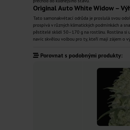
přechod do klidnějšího stavu.
Original Auto White Widow – Výh
Tato samonakvétací odrůda je proslulá svou odoln
prospívá v různých klimatických podmínkách a sn
pěstitelé sklidí 50–170 g na rostlinu. Rostlina si 
navíc skvělou volbou pro ty, kteří mají zájem o v
Porovnat s podobnými produkty: