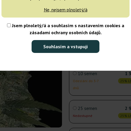
Ne, nejsem plnoletý/á
3 semena
Jsem plnoletý/á a souhlasím s nastavením cookies a
Odeslání do 24h
25% LE
zásadami ochrany osobních údajů.
5 semen
Souhlasím a vstupuji
Odeslání do 24h
25% LE
10 semen
1 
Odeslání do 3-7
25% LE
dnů
25 semen
2 
Nedostupné
25% LE