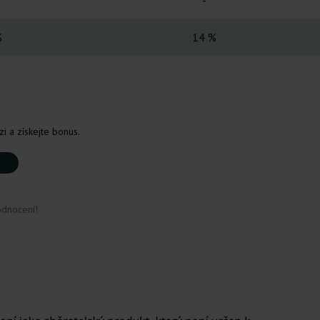
-
%
14 %
i a získejte bonus.
odnocení!