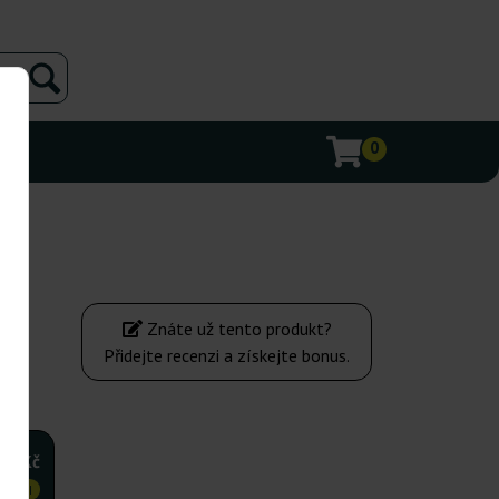
0
Znáte už tento produkt?
Přidejte recenzi a získejte bonus.
180Kč
VNĚJI