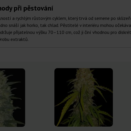
ody při pěstování
ostí a rychlým růstovým cyklem, který trvá od semene po sklizeň p
adno snáší jak horko, tak chlad. Pěstitelé v interiéru mohou oček
udržuje přijatelnou výšku 70–110 cm, což ji činí vhodnou pro diskrétn
ýrobu extraktů.