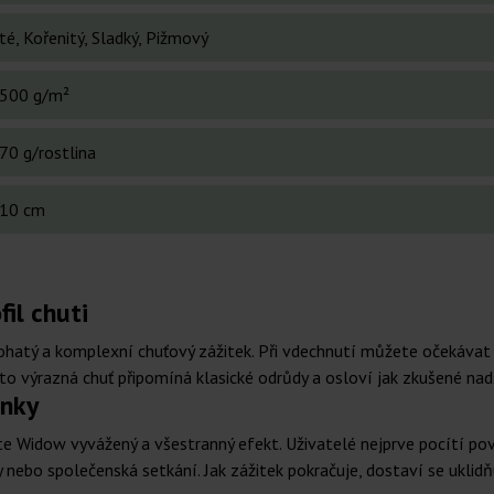
é, Kořenitý, Sladký, Pižmový
500 g/m²
70 g/rostlina
10 cm
il chuti
ohatý a komplexní chuťový zážitek. Při vdechnutí můžete očekáva
to výrazná chuť připomíná klasické odrůdy a osloví jak zkušené nad
inky
e Widow vyvážený a všestranný efekt. Uživatelé nejprve pocítí povz
 nebo společenská setkání. Jak zážitek pokračuje, dostaví se uklidňu