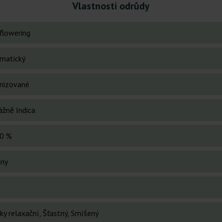
Vlastnosti odrůdy
flowering
matický
nizované
ážně Indica
0 %
dny
ky relaxační, Šťastný, Smíšený