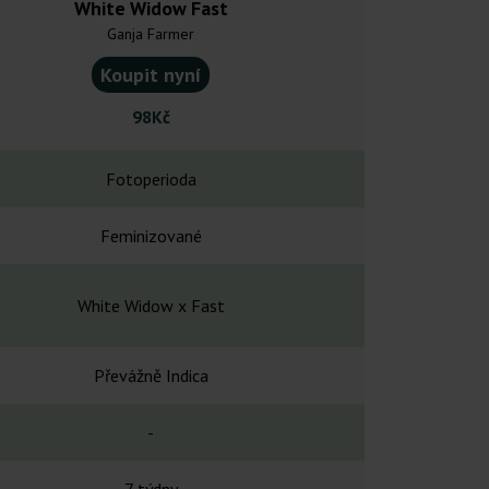
White Widow Fast
Auto Whit
Ganja Farmer
Bulk Femini
Koupit nyní
Koupit
98Kč
240
Fotoperioda
Automa
Feminizované
Feminiz
White Widow x Fast
White Widow 
Převážně Indica
Převážně
-
8 tý