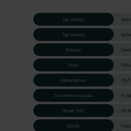
Typ odrůdy:
Auto
Typ kvetení:
Auto
Pohlaví:
Femi
Druh:
Přev
Indica/Sativa:
70/3
Od semene k plodu:
9 tý
Obsah THC:
20 %
Účinek:
Fyzic