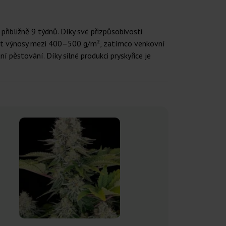
řibližně 9 týdnů. Díky své přizpůsobivosti
ávat výnosy mezi 400–500 g/m², zatímco venkovní
í pěstování. Díky silné produkci pryskyřice je