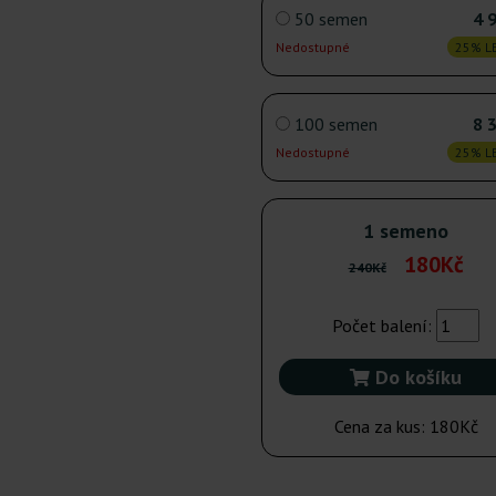
50 semen
4 
Nedostupné
25% LE
100 semen
8 
Nedostupné
25% LE
1 semeno
180Kč
240Kč
Počet balení:
Do košíku
Cena za kus:
180Kč