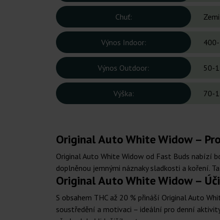
Chuť:
Zemit
Výnos Indoor:
400-
Výnos Outdoor:
50-1
Výška:
70-1
Original Auto White Widow – Prof
Original Auto White Widow od Fast Buds nabízí b
doplněnou jemnými náznaky sladkosti a koření. Ta
Original Auto White Widow – Úč
S obsahem THC až 20 % přináší Original Auto Whit
soustředění a motivaci – ideální pro denní aktivity