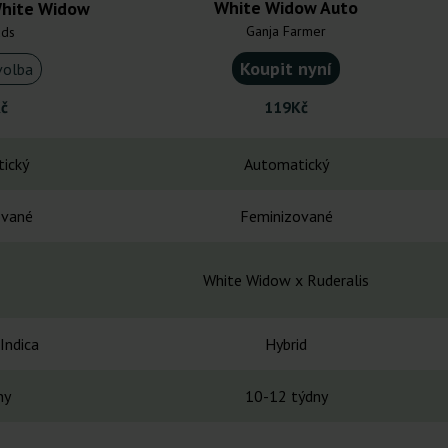
White Widow Auto
White Widow
Ganja Farmer
uds
Koupit nyní
volba
č
119Kč
ický
Automatický
ované
Feminizované
White Widow x Ruderalis
Indica
Hybrid
ny
10-12 týdny