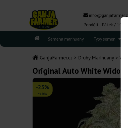
info@ganjafarmer.c
Pondělí - Pátek / 10:00
Semena marihuany
Typy semen
GanjaFarmer.cz
Druhy Marihuany
Whi
Original Auto White Widow
-25%
+dárky