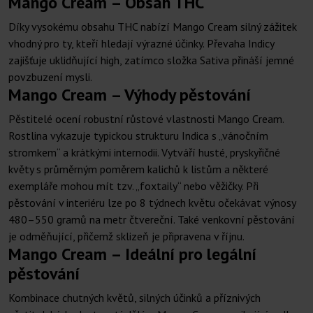
Mango Cream – Obsah THC
Díky vysokému obsahu THC nabízí Mango Cream silný zážitek
vhodný pro ty, kteří hledají výrazné účinky. Převaha Indicy
zajišťuje uklidňující high, zatímco složka Sativa přináší jemné
povzbuzení mysli.
Mango Cream – Výhody pěstování
Pěstitelé ocení robustní růstové vlastnosti Mango Cream.
Rostlina vykazuje typickou strukturu Indica s „vánočním
stromkem“ a krátkými internodii. Vytváří husté, pryskyřičné
květy s průměrným poměrem kalichů k listům a některé
exempláře mohou mít tzv. „foxtaily“ nebo věžičky. Při
pěstování v interiéru lze po 8 týdnech květu očekávat výnosy
480–550 gramů na metr čtvereční. Také venkovní pěstování
je odměňující, přičemž sklizeň je připravena v říjnu.
Mango Cream – Ideální pro legální
pěstování
Kombinace chutných květů, silných účinků a příznivých