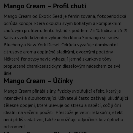
Mango Cream – Profil chuti
Mango Cream od Exotic Seed je feminizovaná, fotoperiodická
odrůda konopí, která okouzlí svým bohatým a komplexním
chuťovým profilem. Tento hybrid s podílem 75 % Indica a 25 %
Sativa vznikl křížením vybraného klonu Somango se směsí
Blueberry a New York Diesel. Odrůda vyzařuje dominantní
citrusové aroma doplněné sladkými, ovocnými podtóny.
Některé fenotypy navíc vykazují jemné skunkové tóny
propletené charakteristickým dieselovým nádechem ze své
linie.
Mango Cream – Účinky
Mango Cream přináší silný, fyzicky uvolňující efekt, který je
intenzivní a dlouhotrvající. Uživatelé často zažívají uklidňující
tělesné opojení, které ulevuje od stresu a napětí, což ji činí
ideální na večerní použití. Přestože je velmi relaxační, efekt
není příliš sedativní, takže umožňuje odpočinek bez úplného
ochromení.