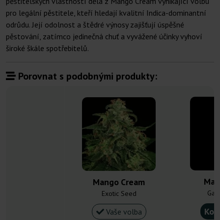
pěstitelských vlastností dělá z Mango Cream vynikající volbu
pro legální pěstitele, kteří hledají kvalitní Indica-dominantní
odrůdu. Její odolnost a štědré výnosy zajišťují úspěšné
pěstování, zatímco jedinečná chuť a vyvážené účinky vyhoví
široké škále spotřebitelů.
Porovnat s podobnými produkty:
Man
Mango Cream
Gan
Exotic Seed
Kou
Vaše volba