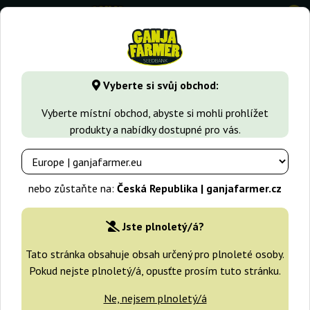
0
GanjaFarmer.cz
Typy Semen Marihuany
Indica semena
Vyberte si svůj obchod:
Mango Cream Exotic Seed
Vyberte místní obchod, abyste si mohli prohlížet
produkty a nabídky dostupné pro vás.
nebo zůstaňte na:
Česká Republika | ganjafarmer.cz
Jste plnoletý/á?
Tato stránka obsahuje obsah určený pro plnoleté osoby.
Pokud nejste plnoletý/á, opusťte prosím tuto stránku.
Ne, nejsem plnoletý/á