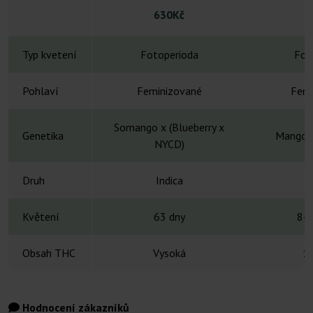
630Kč
Typ kvetení
Fotoperioda
Fot
Pohlaví
Feminizované
Femi
Somango x (Blueberry x
Genetika
Mango x
NYCD)
Druh
Indica
Květení
63 dny
8-1
Obsah THC
Vysoká
1
Hodnocení zákazníků