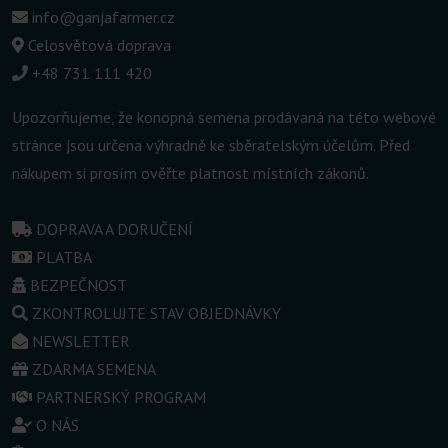
info@ganjafarmer.cz
Celosvětová doprava
+48 731 111 420
Upozorňujeme, že konopná semena prodávaná na této webové
stránce jsou určena výhradně ke sběratelským účelům. Před
nákupem si prosím ověřte platnost místních zákonů.
DOPRAVA A DORUČENÍ
PLATBA
BEZPEČNOST
ZKONTROLUJTE STAV OBJEDNÁVKY
NEWSLETTER
ZDARMA SEMENA
PARTNERSKÝ PROGRAM
O NÁS