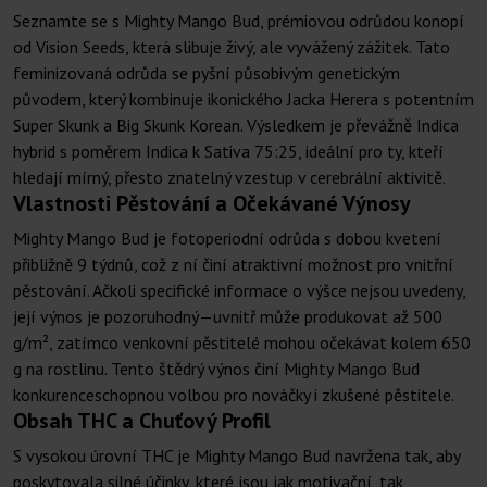
Seznamte se s Mighty Mango Bud, prémiovou odrůdou konopí
od Vision Seeds, která slibuje živý, ale vyvážený zážitek. Tato
feminizovaná odrůda se pyšní působivým genetickým
původem, který kombinuje ikonického Jacka Herera s potentním
Super Skunk a Big Skunk Korean. Výsledkem je převážně Indica
hybrid s poměrem Indica k Sativa 75:25, ideální pro ty, kteří
hledají mírný, přesto znatelný vzestup v cerebrální aktivitě.
Vlastnosti Pěstování a Očekávané Výnosy
Mighty Mango Bud je fotoperiodní odrůda s dobou kvetení
přibližně 9 týdnů, což z ní činí atraktivní možnost pro vnitřní
pěstování. Ačkoli specifické informace o výšce nejsou uvedeny,
její výnos je pozoruhodný—uvnitř může produkovat až 500
g/m², zatímco venkovní pěstitelé mohou očekávat kolem 650
g na rostlinu. Tento štědrý výnos činí Mighty Mango Bud
konkurenceschopnou volbou pro nováčky i zkušené pěstitele.
Obsah THC a Chuťový Profil
S vysokou úrovní THC je Mighty Mango Bud navržena tak, aby
poskytovala silné účinky, které jsou jak motivační, tak