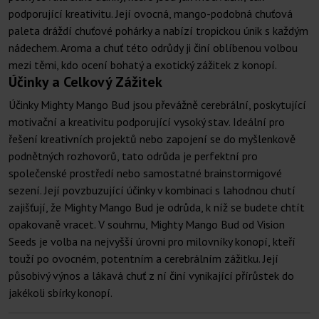
podporující kreativitu. Její ovocná, mango-podobná chuťová
paleta dráždí chuťové pohárky a nabízí tropickou únik s každým
nádechem. Aroma a chuť této odrůdy ji činí oblíbenou volbou
mezi těmi, kdo ocení bohatý a exotický zážitek z konopí.
Účinky a Celkový Zážitek
Účinky Mighty Mango Bud jsou převážně cerebrální, poskytující
motivační a kreativitu podporující vysoký stav. Ideální pro
řešení kreativních projektů nebo zapojení se do myšlenkově
podnětných rozhovorů, tato odrůda je perfektní pro
společenské prostředí nebo samostatné brainstormigové
sezení. Její povzbuzující účinky v kombinaci s lahodnou chutí
zajišťují, že Mighty Mango Bud je odrůda, k níž se budete chtít
opakovaně vracet. V souhrnu, Mighty Mango Bud od Vision
Seeds je volba na nejvyšší úrovni pro milovníky konopí, kteří
touží po ovocném, potentním a cerebrálním zážitku. Její
působivý výnos a lákavá chuť z ní činí vynikající přírůstek do
jakékoli sbírky konopí.