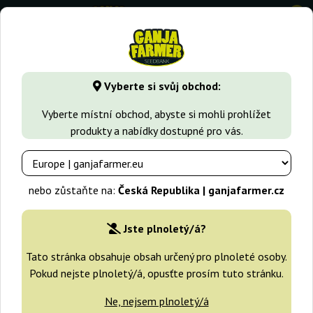
0
GanjaFarmer.cz
Typy Semen Marihuany
Indica semena
Vyberte si svůj obchod:
Mighty Mango Bud Vision Seeds
Vyberte místní obchod, abyste si mohli prohlížet
produkty a nabídky dostupné pro vás.
nebo zůstaňte na:
Česká Republika | ganjafarmer.cz
Jste plnoletý/á?
Tato stránka obsahuje obsah určený pro plnoleté osoby.
Pokud nejste plnoletý/á, opusťte prosím tuto stránku.
Ne, nejsem plnoletý/á