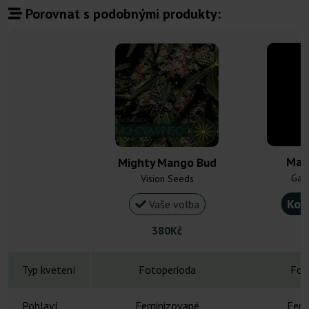
Porovnat s podobnými produkty:
Man
Mighty Mango Bud
Gan
Vision Seeds
Kou
Vaše volba
380Kč
Typ kvetení
Fotoperioda
Fot
Pohlaví
Feminizované
Femi