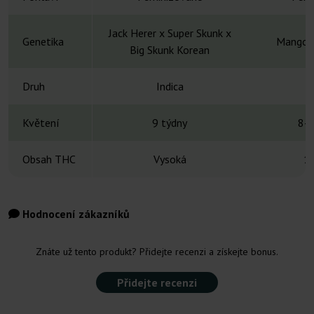
Jack Herer x Super Skunk x
Genetika
Mango x
Big Skunk Korean
Druh
Indica
Květení
9 týdny
8-1
Obsah THC
Vysoká
1
Hodnocení zákazníků
Znáte už tento produkt? Přidejte recenzi a získejte bonus.
Přidejte recenzi