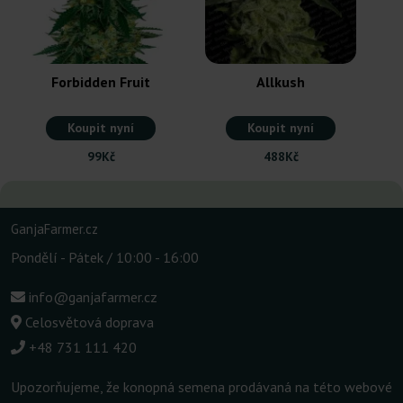
Forbidden Fruit
Allkush
Koupit nyní
Koupit nyní
99Kč
488Kč
GanjaFarmer.cz
Pondělí - Pátek / 10:00 - 16:00
info@ganjafarmer.cz
Celosvětová doprava
+48 731 111 420
Upozorňujeme, že konopná semena prodávaná na této webové