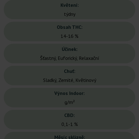
Květení:
týdny
Obsah THC:
14-16 %
Účinek:
Šťastný, Euforický, Relaxační
Chuť:
Sladký, Zemité, Květinový
Výnos Indoor:
g/m²
CBD:
0,1-1 %
Měsíc sklizně: