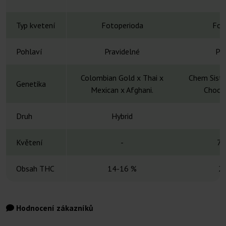
Typ kvetení
Fotoperioda
Fot
Pohlaví
Pravidelné
Pra
Colombian Gold x Thai x
Chem Siste
Genetika
Mexican x Afghani.
Chocol
Druh
Hybrid
H
Květení
-
7-
Obsah THC
14-16 %
2
Hodnocení zákazníků