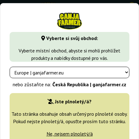
0
GanjaFarmer.cz
Druhy Marihuany
AK47
AK-48 Regular
Vyberte si svůj obchod:
AK-48 Regular Nirvana
Vyberte místní obchod, abyste si mohli prohlížet
produkty a nabídky dostupné pro vás.
nebo zůstaňte na:
Česká Republika | ganjafarmer.cz
Jste plnoletý/á?
Tato stránka obsahuje obsah určený pro plnoleté osoby.
Pokud nejste plnoletý/á, opusťte prosím tuto stránku.
Ne, nejsem plnoletý/á