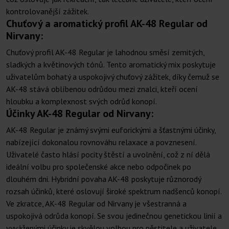
kontrolovanější zážitek.
Chuťový a aromatický profil AK-48 Regular od
Nirvany:
Chuťový profil AK-48 Regular je lahodnou směsí zemitých,
sladkých a květinových tónů. Tento aromatický mix poskytuje
uživatelům bohatý a uspokojivý chuťový zážitek, díky čemuž se
AK-48 stává oblíbenou odrůdou mezi znalci, kteří ocení
hloubku a komplexnost svých odrůd konopí.
Účinky AK-48 Regular od Nirvany:
AK-48 Regular je známý svými euforickými a šťastnými účinky,
nabízející dokonalou rovnováhu relaxace a povznesení.
Uživatelé často hlásí pocity štěstí a uvolnění, což z ní dělá
ideální volbu pro společenské akce nebo odpočinek po
dlouhém dni. Hybridní povaha AK-48 poskytuje různorodý
rozsah účinků, které oslovují široké spektrum nadšenců konopí.
Ve zkratce, AK-48 Regular od Nirvany je všestranná a
uspokojivá odrůda konopí. Se svou jedinečnou genetickou linií a
vyváženými účinky je skvělou volbou pro pěstitele a uživatele