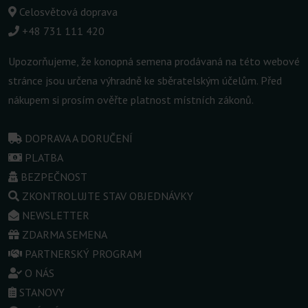
Celosvětová doprava
+48 731 111 420
Upozorňujeme, že konopná semena prodávaná na této webové
stránce jsou určena výhradně ke sběratelským účelům. Před
nákupem si prosím ověřte platnost místních zákonů.
DOPRAVA A DORUČENÍ
PLATBA
BEZPEČNOST
ZKONTROLUJTE STAV OBJEDNÁVKY
NEWSLETTER
ZDARMA SEMENA
PARTNERSKÝ PROGRAM
O NÁS
STANOVY