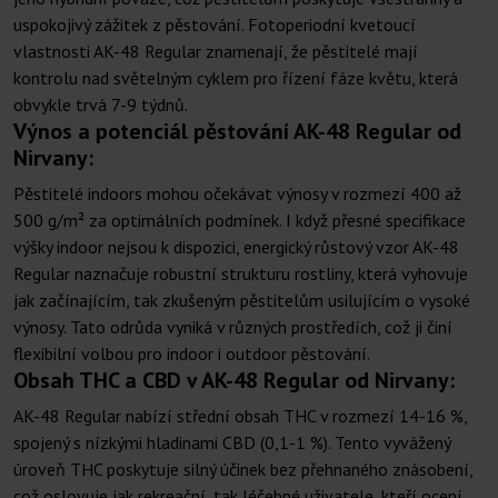
uspokojivý zážitek z pěstování. Fotoperiodní kvetoucí
vlastnosti AK-48 Regular znamenají, že pěstitelé mají
kontrolu nad světelným cyklem pro řízení fáze květu, která
obvykle trvá 7-9 týdnů.
Výnos a potenciál pěstování AK-48 Regular od
Nirvany:
Pěstitelé indoors mohou očekávat výnosy v rozmezí 400 až
500 g/m² za optimálních podmínek. I když přesné specifikace
výšky indoor nejsou k dispozici, energický růstový vzor AK-48
Regular naznačuje robustní strukturu rostliny, která vyhovuje
jak začínajícím, tak zkušeným pěstitelům usilujícím o vysoké
výnosy. Tato odrůda vyniká v různých prostředích, což ji činí
flexibilní volbou pro indoor i outdoor pěstování.
Obsah THC a CBD v AK-48 Regular od Nirvany:
AK-48 Regular nabízí střední obsah THC v rozmezí 14-16 %,
spojený s nízkými hladinami CBD (0,1-1 %). Tento vyvážený
úroveň THC poskytuje silný účinek bez přehnaného znásobení,
což oslovuje jak rekreační, tak léčebné uživatele, kteří ocení