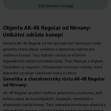
Září (Severní Evropa)
Objevte AK-48 Regular od Nirvany:
Unikátní odrůda konopí
Semena AK-48 Regular od Nirvany nabízejí fascinující směs
genetiky, která slibuje vyvážený a dynamický zážitek pro
nadšence konopí. Tato hybridní odrůda je křížením
legendárních odrůd Colombian Gold, Thai, Mexican a Afghani.
Výsledkem je regulérní, fotoperiodní kvetoucí odrůda, která
dokonale vyvažuje vlastnosti Indicy a Sativy.
Genetika a charakteristiky růstu AK-48 Regular
od Nirvany:
AK-48 Regular se pyšní složitou genetickou strukturou, jejíž
kořeny sahají do kolumbijských, thajských, mexických a
afgánských odrůd konopí. Tato jedinečná kombinace přispívá k
jeho hybridní povaze, což pěstitelům poskytuje všestranný a