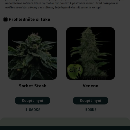
Prohlédněte si také
T
Sorbet Stash
Veneno
Koupit nyní
Koupit nyní
1 060Kč
500Kč