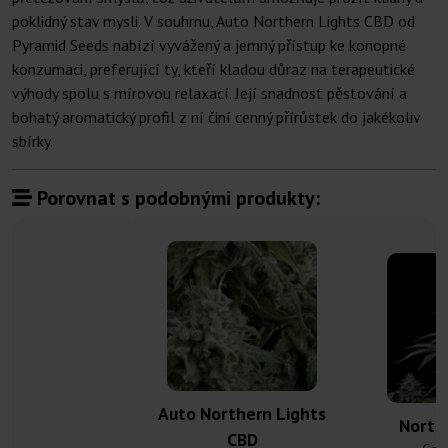
poklidný stav mysli. V souhrnu, Auto Northern Lights CBD od
Pyramid Seeds nabízí vyvážený a jemný přístup ke konopné
konzumaci, preferující ty, kteří kladou důraz na terapeutické
výhody spolu s mírovou relaxací. Její snadnost pěstování a
bohatý aromatický profil z ní činí cenný přírůstek do jakékoliv
sbírky.
Porovnat s podobnými produkty:
Auto Northern Lights
North
CBD