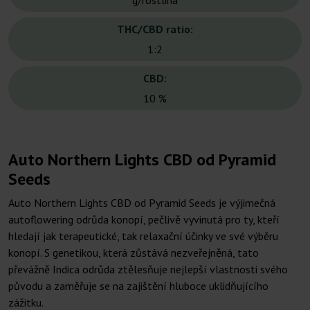
g/rostlina
THC/CBD ratio:
1:2
CBD:
10 %
Auto Northern Lights CBD od Pyramid
Seeds
Auto Northern Lights CBD od Pyramid Seeds je výjimečná
autoflowering odrůda konopí, pečlivě vyvinutá pro ty, kteří
hledají jak terapeutické, tak relaxační účinky ve své výběru
konopí. S genetikou, která zůstává nezveřejněná, tato
převážně Indica odrůda ztělesňuje nejlepší vlastnosti svého
původu a zaměřuje se na zajištění hluboce uklidňujícího
zážitku.