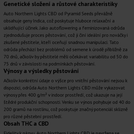
Genetické složení a růstové charakteristiky
Auto Northern Lights CBD od Pyramid Seeds převážně
obsahuje geny Indica, což poskytuje hluboce relaxační a
uklidňující účinek. Jako autoflowering a feminizovaná odrůda
zjednodušuje proces pěstování, což ji činí ideální pro nováčky i
zkušené pěstitele, kteří oceňují snadnou manipulaci. Tato
odrůda přechází bez problémů od semene k úrodě přibližně za
70 dnů, ačkoliv by pěstitelé měli očekávat variabilitu od 50 do
75 dnů v závislosti na podmínkách pěstování.
Výnosy a výsledky pěstování
Ačkoliv konkrétní údaje o výšce pro vnitřní pěstování nejsou k
dispozici, odrůda Auto Northern Lights CBD může vykazovat
výnosy přes 400 g/m² v indoor prostředí, což ukazuje na její
štědré produkční schopnosti. Venku se výnos pohybuje od 40 do
200 gramů na rostlinu, což poskytuje značný potenciál sklizně
pro různé pěstební prostředí.
Obsah THC a CBD
Fidelity k názvu, Auto Northern Lights CBD je navržena se