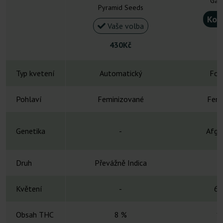
Gan
Pyramid Seeds
Kou
Vaše volba
430Kč
Typ kvetení
Automatický
Fot
Pohlaví
Feminizované
Femi
Genetika
-
Afgh
Druh
Převážně Indica
Květení
-
6-
Obsah THC
8 %
1