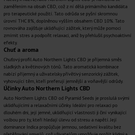
zaměřením na obsah CBD, což z ní dělá primárního kandidáta
pro terapeutické použití. Tato odrůda se pyšní skromnou
úrovní THC 8%, doplněnou vyšším obsahem CBD 10%. Tato
rovnováha zajišťuje uklidňující zážitek, který může pomoci
zmírnit stres a podpořit relaxaci, aniž by přehlušil psychoaktivní
efekty.
Chuť a aroma
Chuťový profil Auto Northern Lights CBD je příjemná směs
sladkých a květinových tónů. Tato aromatická kombinace
nabízí příjemný a uživatelsky přívětivý senzorický zážitek,
vyhovující těm, kteří preferují jemnější a voňavější odrůdy.
Účinky Auto Northern Lights CBD
Auto Northern Lights CBD od Pyramid Seeds je proslulá svými
uklidňujícími a relaxačními účinky. Ideální pro relaxaci po
dlouhém dni, její jemné, uklidňující vlastnosti ji činí vynikající
volbou pro ty, kteří hledají úlevu od stresu a napětí. Její
dominance Indica propůjčuje jemnou, sedativní kvalitu bez
přetěžování smyslů, což uživatelům umožňuje prožít klidný a