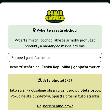
0
⭐ -40% Rychle rostoucí odrůdy ⭐
⏰ 2 dny 07:00:50
Vyberte si svůj obchod:
GanjaFarmer.cz
Druhy Marihuany
Northern Light
Auto 
Vyberte místní obchod, abyste si mohli prohlížet
produkty a nabídky dostupné pro vás.
Auto Northern Lights CBD Pyramid
Seeds
nebo zůstaňte na:
Česká Republika | ganjafarmer.cz
Jste plnoletý/á?
Tato stránka obsahuje obsah určený pro plnoleté osoby.
Pokud nejste plnoletý/á, opusťte prosím tuto stránku.
Ne, nejsem plnoletý/á