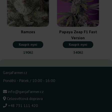
Ramzes
Papaya Zoap F1 Fast
Version
Koupit nyní
Koupit nyní
190Kč
540Kč
GanjaFarmer.cz
Pondělí - Pátek / 10:00 - 16:00
info@ganjafarmer.cz
Celosvětová doprava
+48 731 111 420