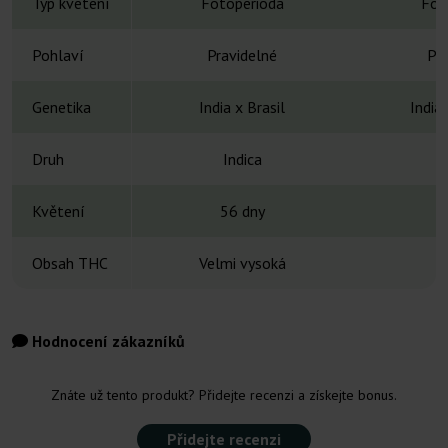
Typ kvetení
Fotoperioda
Fot
Pohlaví
Pravidelné
Pra
Genetika
India x Brasil
India
Druh
Indica
H
Květení
56 dny
8
Obsah THC
Velmi vysoká
Hodnocení zákazníků
Znáte už tento produkt? Přidejte recenzi a získejte bonus.
Přidejte recenzi