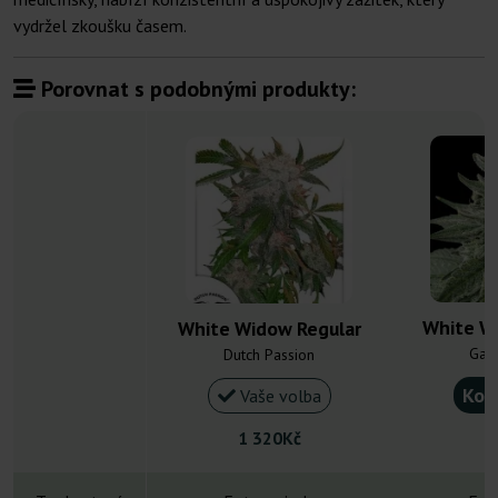
vydržel zkoušku časem.
Porovnat s podobnými produkty:
White W
White Widow Regular
Gan
Dutch Passion
Kou
Vaše volba
1 320Kč