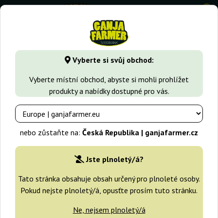
0
GanjaFarmer.cz
Druhy Marihuany
White Widow
White W
Vyberte si svůj obchod:
White Widow Regular Dutch
Vyberte místní obchod, abyste si mohli prohlížet
Passion
produkty a nabídky dostupné pro vás.
-25%
+dárky
nebo zůstaňte na:
Česká Republika | ganjafarmer.cz
Jste plnoletý/á?
Tato stránka obsahuje obsah určený pro plnoleté osoby.
Pokud nejste plnoletý/á, opusťte prosím tuto stránku.
Ne, nejsem plnoletý/á