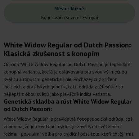
Měsíc sklizně:
Konec září (Severní Evropa)
White Widow Regular od Dutch Passion:
Klasická zkušenost s konopím
Odroda 'White Widow Regular' od Dutch Passion je legendární
konopná varianta, která je oslavována pro svou výjimečnou
kvalitu a robustní genetické linie. Pocházející z křížení
indických a brazilských genetik, tato odrůda ztělesňuje to
nejlepší z obou světů jako převážně indika varianta.
Genetická skladba a růst White Widow Regular
od Dutch Passion:
White Widow Regular je pravidelná fotoperiodická odrůda, což
znamená, že její kvetoucí cyklus je závislý na světelném
režimu - populární volba pro tradiční pěstitele, kteří chtějí mít