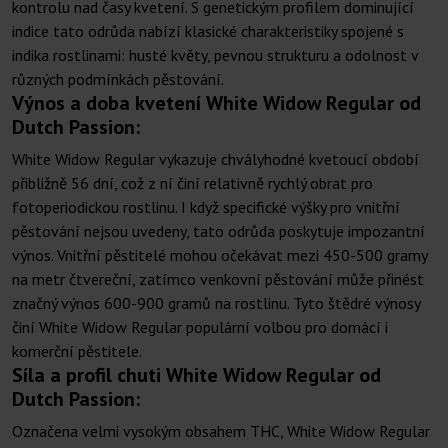
kontrolu nad časy kvetení. S genetickým profilem dominující
indice tato odrůda nabízí klasické charakteristiky spojené s
indika rostlinami: husté květy, pevnou strukturu a odolnost v
různých podmínkách pěstování.
Výnos a doba kvetení White Widow Regular od
Dutch Passion:
White Widow Regular vykazuje chvályhodné kvetoucí období
přibližně 56 dní, což z ní činí relativně rychlý obrat pro
fotoperiodickou rostlinu. I když specifické výšky pro vnitřní
pěstování nejsou uvedeny, tato odrůda poskytuje impozantní
výnos. Vnitřní pěstitelé mohou očekávat mezi 450-500 gramy
na metr čtvereční, zatímco venkovní pěstování může přinést
značný výnos 600-900 gramů na rostlinu. Tyto štědré výnosy
činí White Widow Regular populární volbou pro domácí i
komerční pěstitele.
Síla a profil chuti White Widow Regular od
Dutch Passion:
Označena velmi vysokým obsahem THC, White Widow Regular