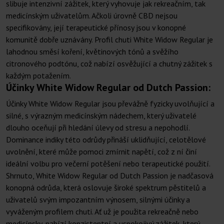
slibuje intenzivní zážitek, který vyhovuje jak rekreačním, tak
medicínským uživatelům. Ačkoli úrovně CBD nejsou
specifikovány, její terapeutické přínosy jsou v konopné
komunitě dobře uznávány. Profil chuti White Widow Regular je
lahodnou směsí koření, květinových tónů a svěžího
citronového podtónu, což nabízí osvěžující a chutný zážitek s
každým potažením.
Účinky White Widow Regular od Dutch Passion:
Účinky White Widow Regular jsou převážně fyzicky uvolňující a
silné, s výrazným medicínským nádechem, který uživatelé
dlouho oceňují při hledání úlevy od stresu a nepohodlí.
Dominance indiky této odrůdy přináší uklidňující, celotělové
uvolnění, které může pomoci zmírnit napětí, což z ní činí
ideální volbu pro večerní potěšení nebo terapeutické použití.
Shrnuto, White Widow Regular od Dutch Passion je nadčasová
konopná odrůda, která oslovuje široké spektrum pěstitelů a
uživatelů svým impozantním výnosem, silnými účinky a
vyváženým profilem chuti. Ať už je použita rekreačně nebo
medicínsky, nabízí konzistentní a uspokojivý zážitek, který