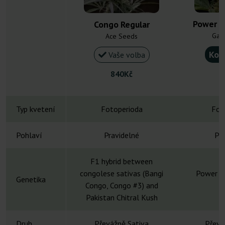
Power P
Congo Regular
Gan
Ace Seeds
Kou
Vaše volba
840Kč
Typ kvetení
Fotoperioda
Fot
Pohlaví
Pravidelné
Pra
F1 hybrid between
congolese sativas (Bangi
Power Pl
Genetika
Congo, Congo #3) and
H
Pakistan Chitral Kush
Druh
Převážně Sativa
Převá