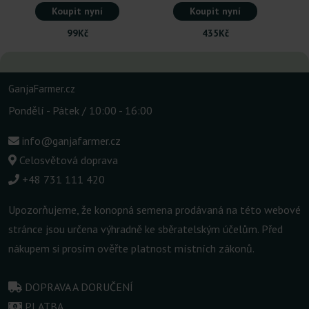
Koupit nyní
Koupit nyní
99Kč
435Kč
GanjaFarmer.cz
Pondělí - Pátek / 10:00 - 16:00
info@ganjafarmer.cz
Celosvětová doprava
+48 731 111 420
Upozorňujeme, že konopná semena prodávaná na této webové
stránce jsou určena výhradně ke sběratelským účelům. Před
nákupem si prosím ověřte platnost místních zákonů.
DOPRAVA A DORUČENÍ
PLATBA