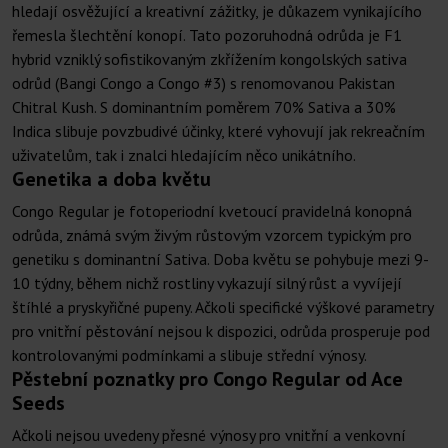
hledají osvěžující a kreativní zážitky, je důkazem vynikajícího
řemesla šlechtění konopí. Tato pozoruhodná odrůda je F1
hybrid vzniklý sofistikovaným zkřížením kongolských sativa
odrůd (Bangi Congo a Congo #3) s renomovanou Pakistan
Chitral Kush. S dominantním poměrem 70% Sativa a 30%
Indica slibuje povzbudivé účinky, které vyhovují jak rekreačním
uživatelům, tak i znalci hledajícím něco unikátního.
Genetika a doba květu
Congo Regular je fotoperiodní kvetoucí pravidelná konopná
odrůda, známá svým živým růstovým vzorcem typickým pro
genetiku s dominantní Sativa. Doba květu se pohybuje mezi 9-
10 týdny, během nichž rostliny vykazují silný růst a vyvíjejí
štíhlé a pryskyřičné pupeny. Ačkoli specifické výškové parametry
pro vnitřní pěstování nejsou k dispozici, odrůda prosperuje pod
kontrolovanými podmínkami a slibuje střední výnosy.
Pěstební poznatky pro Congo Regular od Ace
Seeds
Ačkoli nejsou uvedeny přesné výnosy pro vnitřní a venkovní