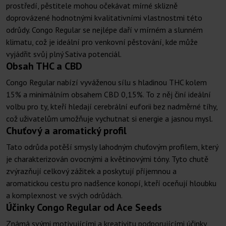
prostředí, pěstitele mohou očekávat mírné sklizně
doprovázené hodnotnými kvalitativními vlastnostmi této
odrůdy. Congo Regular se nejlépe daří v mírném a slunném
klimatu, což je ideální pro venkovní pěstování, kde může
vyjádřit svůj plný Sativa potenciál.
Obsah THC a CBD
Congo Regular nabízí vyváženou sílu s hladinou THC kolem
15% a minimálním obsahem CBD 0,15%. To z něj činí ideální
volbu pro ty, kteří hledají cerebrální euforii bez nadměrné tíhy,
což uživatelům umožňuje vychutnat si energie a jasnou mysl.
Chuťový a aromatický profil
Tato odrůda potěší smysly lahodným chuťovým profilem, který
je charakterizován ovocnými a květinovými tóny. Tyto chutě
zvýrazňují celkový zážitek a poskytují příjemnou a
aromatickou cestu pro nadšence konopí, kteří oceňují hloubku
a komplexnost ve svých odrůdách.
Účinky Congo Regular od Ace Seeds
Známá svými motivujícími a kreativitu podporujícími účinky,