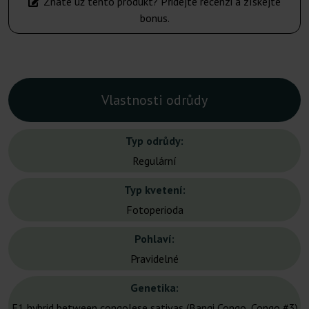
Znáte už tento produkt? Přidejte recenzi a získejte
bonus.
Vlastnosti odrůdy
Typ odrůdy:
Regulární
Typ kvetení:
Fotoperioda
Pohlaví:
Pravidelné
Genetika:
F1 hybrid between congolese sativas (Bangi Congo, Congo #3)