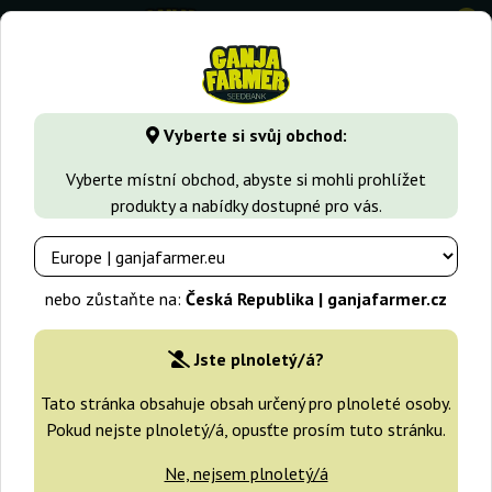
0
GanjaFarmer.cz
Typy Semen Marihuany
Sativa semena
Vyberte si svůj obchod:
Congo Regular Ace Seeds
Vyberte místní obchod, abyste si mohli prohlížet
produkty a nabídky dostupné pro vás.
nebo zůstaňte na:
Česká Republika | ganjafarmer.cz
Jste plnoletý/á?
Tato stránka obsahuje obsah určený pro plnoleté osoby.
Pokud nejste plnoletý/á, opusťte prosím tuto stránku.
Ne, nejsem plnoletý/á