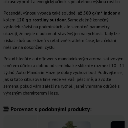
citrusový profil a energický účinek s přijatelnou výškou rostlin.
Potenciál výnosu vypadá také solidně: až
500 g/m² indoor
a
kolem
120 g z rostliny outdoor
. Samozřejmě konečný
výsledek závisí na podmínkách, ale samotné parametry
ukazují, že nejde o automat stavěný jen na rychlost. Tady lze
získat slušnou sklizeň v relativně krátkém čase, bez čekání
měsíce na dokončení cyklu.
Pokud hledáte autoflower s mandarinkovým aroma, sativovým
směrem účinku a dobou od semínka ke sklizni v rozmezí 10–11
týdnů, Auto Mandarin Haze je dobrý výchozí bod. Podívejte se,
jak si tato citrusová linie vede ve vaší pěstírně, a zvolte
semena, pokud vám záleží na rychlé, jasně vnímané odrůdě s
výrazným charakterem Haze.
Porovnat s podobnými produkty: