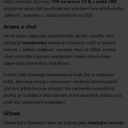
větší mentální čistotou.
THC na úrovni 19 %
a
nízké CBD
ukazují na výraznější psychoaktivní působení bez uklidňujícího
„překrytí“, známého z odrůd bohatších na CBD.
Aroma a chuť
Jak už název napovídá, nejdůležitější akcent v profilu této
odrůdy je
mandarinka
. Aroma je citrusové, svěží a výrazně
ovocné, s lehkou sladkostí v pozadí. Není to těžká, zemitá
vůně; má blíže k jasným, energickým tónům, které dobře
odpovídají sativovému charakteru.
V chuti také dominuje mandarinkový směr. Dá se očekávat
svěží, šťavnatý nástup s citrusovým závěrem, který na patře
zůstává ještě chvíli po inhalaci. Pro milovníky ovocnějších
profilů je to jedna z těch nabídek, které okamžitě ukážou svůj
směr bez zbytečných komplikací.
Účinek
Účinek Auto Mandarin Haze lze popsat jako
zlepšující ostrost