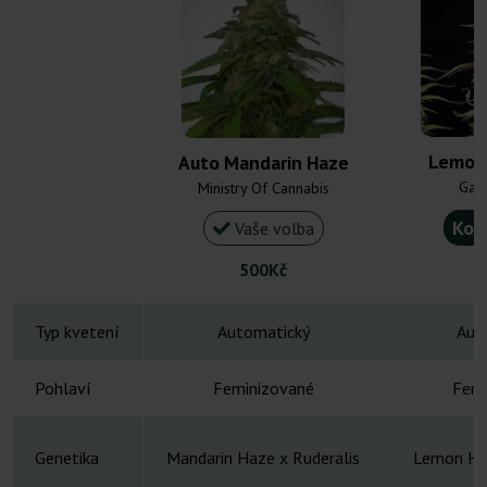
Lemon
Auto Mandarin Haze
Gan
Ministry Of Cannabis
Kou
Vaše volba
500Kč
Typ kvetení
Automatický
Aut
Pohlaví
Feminizované
Femi
Genetika
Mandarin Haze x Ruderalis
Lemon Ha