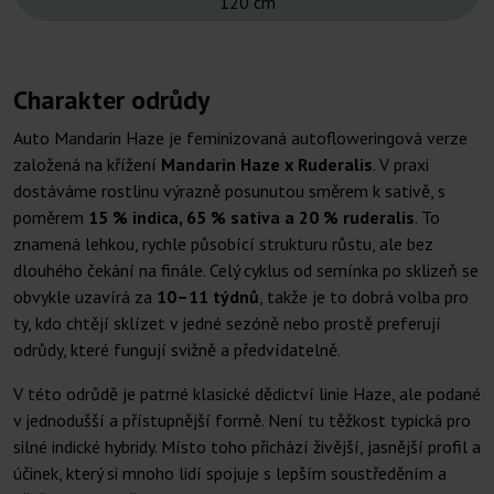
120 cm
Charakter odrůdy
Auto Mandarin Haze je feminizovaná autofloweringová verze
založená na křížení
Mandarin Haze x Ruderalis
. V praxi
dostáváme rostlinu výrazně posunutou směrem k sativě, s
poměrem
15 % indica, 65 % sativa a 20 % ruderalis
. To
znamená lehkou, rychle působící strukturu růstu, ale bez
dlouhého čekání na finále. Celý cyklus od semínka po sklizeň se
obvykle uzavírá za
10–11 týdnů
, takže je to dobrá volba pro
ty, kdo chtějí sklízet v jedné sezóně nebo prostě preferují
odrůdy, které fungují svižně a předvídatelně.
V této odrůdě je patrné klasické dědictví linie Haze, ale podané
v jednodušší a přístupnější formě. Není tu těžkost typická pro
silné indické hybridy. Místo toho přichází živější, jasnější profil a
účinek, který si mnoho lidí spojuje s lepším soustředěním a