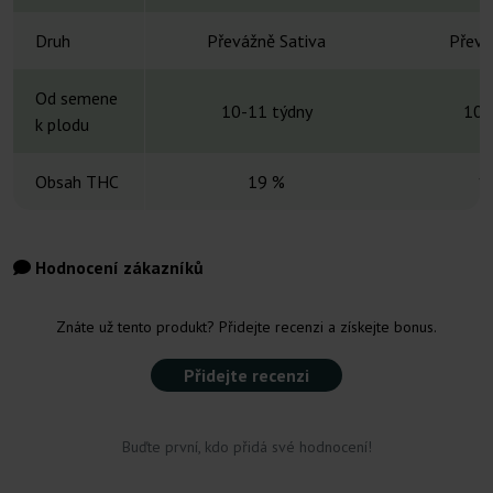
Druh
Převážně Sativa
Převá
Od semene
10-11 týdny
10-
k plodu
Obsah THC
19 %
1
Hodnocení zákazníků
Znáte už tento produkt? Přidejte recenzi a získejte bonus.
Přidejte recenzi
Buďte první, kdo přidá své hodnocení!