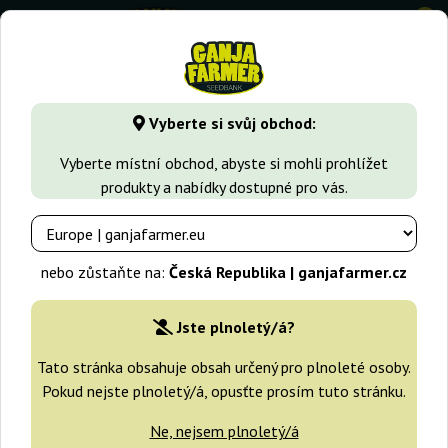
0
⭐ -40% Rychle rostoucí odrůdy ⭐
⏰ 2 dny 07:45:52
Vyberte si svůj obchod:
GanjaFarmer.cz
Druhy Marihuany
Haze
Auto Mandarin 
Vyberte místní obchod, abyste si mohli prohlížet
produkty a nabídky dostupné pro vás.
Auto Mandarin Haze Ministry Of
Cannabis
nebo zůstaňte na:
Česká Republika | ganjafarmer.cz
Jste plnoletý/á?
Tato stránka obsahuje obsah určený pro plnoleté osoby.
Pokud nejste plnoletý/á, opusťte prosím tuto stránku.
Ne, nejsem plnoletý/á