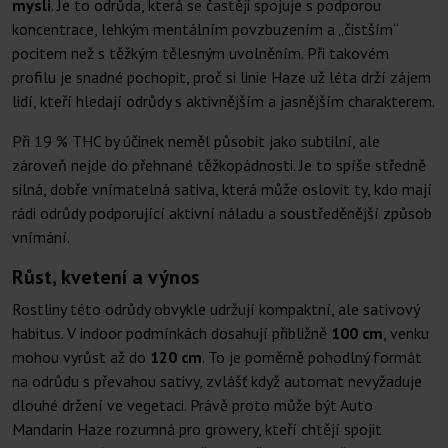
mysli
. Je to odrůda, která se častěji spojuje s podporou
koncentrace, lehkým mentálním povzbuzením a „čistším“
pocitem než s těžkým tělesným uvolněním. Při takovém
profilu je snadné pochopit, proč si linie Haze už léta drží zájem
lidí, kteří hledají odrůdy s aktivnějším a jasnějším charakterem.
Při 19 % THC by účinek neměl působit jako subtilní, ale
zároveň nejde do přehnané těžkopádnosti. Je to spíše středně
silná, dobře vnímatelná sativa, která může oslovit ty, kdo mají
rádi odrůdy podporující aktivní náladu a soustředěnější způsob
vnímání.
Růst, kvetení a výnos
Rostliny této odrůdy obvykle udržují kompaktní, ale sativový
habitus. V indoor podmínkách dosahují přibližně
100 cm
, venku
mohou vyrůst až do
120 cm
. To je poměrně pohodlný formát
na odrůdu s převahou sativy, zvlášť když automat nevyžaduje
dlouhé držení ve vegetaci. Právě proto může být Auto
Mandarin Haze rozumná pro growery, kteří chtějí spojit