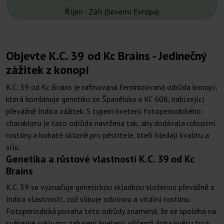
Říjen - Září (Severní Evropa)
Objevte K.C. 39 od Kc Brains - Jedinečný
zážitek z konopí
K.C. 39 od Kc Brains je rafinovaná feminizovaná odrůda konopí,
která kombinuje genetiku ze Španělska a KC 606, nabízející
převážně Indica zážitek. S typem kvetení fotoperiodického
charakteru je tato odrůda navržena tak, aby dodávala robustní
rostliny a bohaté sklizně pro pěstitele, kteří hledají kvalitu a
sílu.
Genetika a růstové vlastnosti K.C. 39 od Kc
Brains
K.C. 39 se vyznačuje genetickou skladbou složenou převážně z
Indica vlastností, což slibuje odolnou a vitální rostlinu.
Fotoperiodická povaha této odrůdy znamená, že se spoléhá na
světelné cykly pro zahájení kvetení, přičemž doba květu trvá