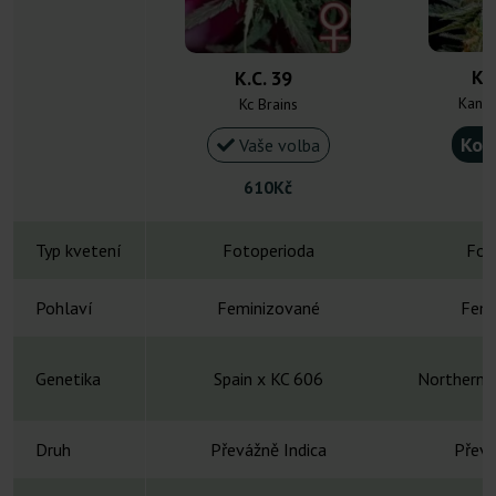
Kri
K.C. 39
Kann
Kc Brains
Kou
Vaše volba
610Kč
Typ kvetení
Fotoperioda
Fot
Pohlaví
Feminizované
Femi
Genetika
Spain x KC 606
Northern L
Druh
Převážně Indica
Převá