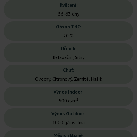
Květení:
56-63 dny
Obsah THC:
20 %
Účinek:
Relaxační, Silný
Chuť:
Ovocný, Citronový, Zemité, Hašiš
Výnos Indoor:
500 g/m²
Výnos Outdoor:
1000 g/rostlina
Měsíc sklizně: