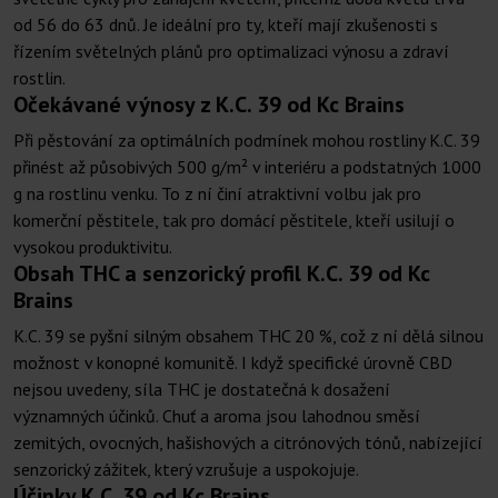
od 56 do 63 dnů. Je ideální pro ty, kteří mají zkušenosti s
řízením světelných plánů pro optimalizaci výnosu a zdraví
rostlin.
Očekávané výnosy z K.C. 39 od Kc Brains
Při pěstování za optimálních podmínek mohou rostliny K.C. 39
přinést až působivých 500 g/m² v interiéru a podstatných 1000
g na rostlinu venku. To z ní činí atraktivní volbu jak pro
komerční pěstitele, tak pro domácí pěstitele, kteří usilují o
vysokou produktivitu.
Obsah THC a senzorický profil K.C. 39 od Kc
Brains
K.C. 39 se pyšní silným obsahem THC 20 %, což z ní dělá silnou
možnost v konopné komunitě. I když specifické úrovně CBD
nejsou uvedeny, síla THC je dostatečná k dosažení
významných účinků. Chuť a aroma jsou lahodnou směsí
zemitých, ovocných, hašishových a citrónových tónů, nabízející
senzorický zážitek, který vzrušuje a uspokojuje.
Účinky K.C. 39 od Kc Brains