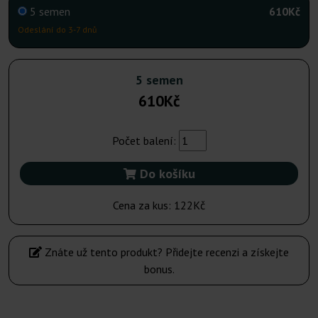
5 semen
610Kč
Odeslání do 3-7 dnů
5 semen
610Kč
Počet balení:
Do košíku
Cena za kus:
122Kč
Znáte už tento produkt? Přidejte recenzi a získejte
bonus.