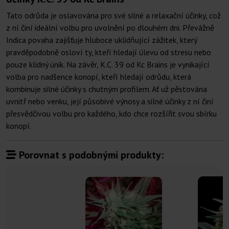
Tato odrůda je oslavována pro své silné a relaxační účinky, což
z ní činí ideální volbu pro uvolnění po dlouhém dni. Převážně
Indica povaha zajišťuje hluboce uklidňující zážitek, který
pravděpodobně osloví ty, kteří hledají úlevu od stresu nebo
pouze klidný únik. Na závěr, K.C. 39 od Kc Brains je vynikající
volba pro nadšence konopí, kteří hledají odrůdu, která
kombinuje silné účinky s chutným profilem. Ať už pěstována
uvnitř nebo venku, její působivé výnosy a silné účinky z ní činí
přesvědčivou volbu pro každého, kdo chce rozšířit svou sbírku
konopí.
Porovnat s podobnými produkty: