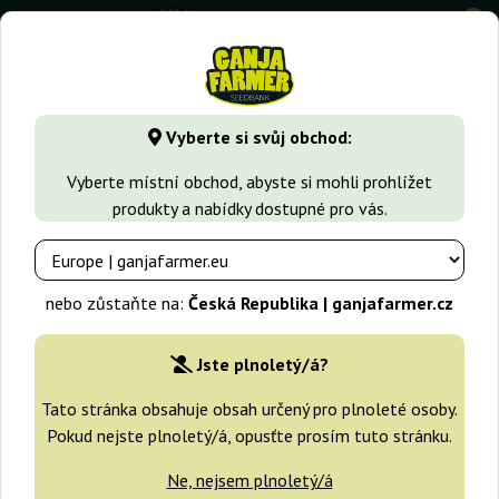
0
GanjaFarmer.cz
Typy Semen Marihuany
Indica semena
Vyberte si svůj obchod:
K.C. 39 Kc Brains
Vyberte místní obchod, abyste si mohli prohlížet
produkty a nabídky dostupné pro vás.
nebo zůstaňte na:
Česká Republika | ganjafarmer.cz
Jste plnoletý/á?
Tato stránka obsahuje obsah určený pro plnoleté osoby.
Pokud nejste plnoletý/á, opusťte prosím tuto stránku.
Ne, nejsem plnoletý/á