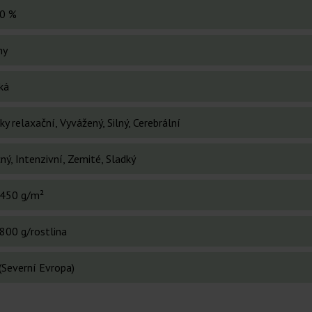
0 %
ny
ká
ky relaxační, Vyvážený, Silný, Cerebrální
ý, Intenzivní, Zemité, Sladký
450 g/m²
800 g/rostlina
(Severní Evropa)