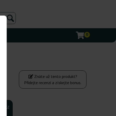
0
Znáte už tento produkt?
Přidejte recenzi a získejte bonus.
790Kč