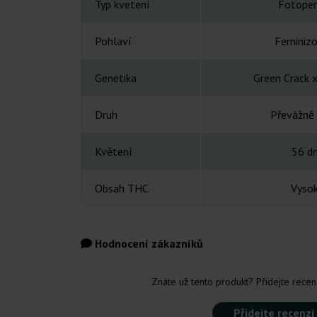
Typ kvetení
Fotoper
Pohlaví
Feminiz
Genetika
Green Crack 
Druh
Převážně 
Květení
56 d
Obsah THC
Vyso
Hodnocení zákazníků
Znáte už tento produkt? Přidejte recenz
Přidejte recenzi