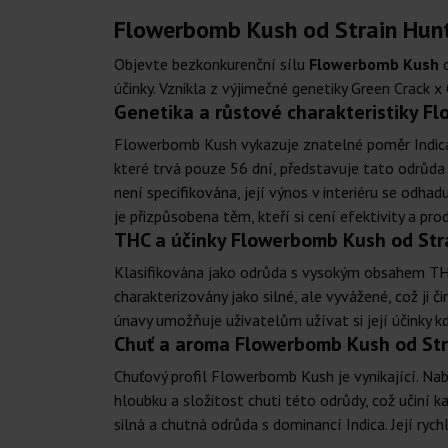
Flowerbomb Kush od Strain Hunte
Objevte bezkonkurenční sílu
Flowerbomb Kush
o
účinky. Vznikla z výjimečné genetiky Green Crack 
Genetika a růstové charakteristiky F
Flowerbomb Kush vykazuje znatelné poměr Indica/S
které trvá pouze 56 dní, představuje tato odrůda 
není specifikována, její výnos v interiéru se od
je přizpůsobena těm, kteří si cení efektivity a pr
THC a účinky Flowerbomb Kush od Str
Klasifikována jako odrůda s vysokým obsahem THC, 
charakterizovány jako silné, ale vyvážené, což ji 
únavy umožňuje uživatelům užívat si její účinky k
Chuť a aroma Flowerbomb Kush od Str
Chuťový profil Flowerbomb Kush je vynikající. Na
hloubku a složitost chuti této odrůdy, což učiní k
silná a chutná odrůda s dominancí Indica. Její rych