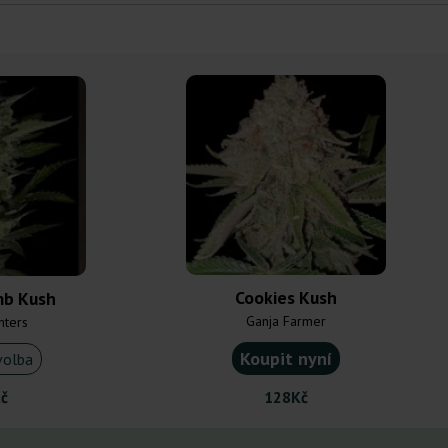
Cookies Kush
b Kush
Ganja Farmer
nters
Koupit nyní
volba
č
128Kč