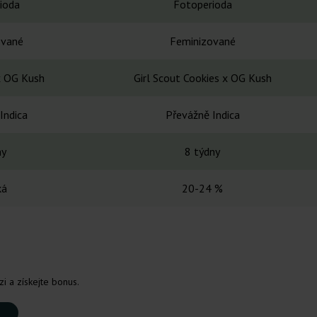
ioda
Fotoperioda
ované
Feminizované
x OG Kush
Girl Scout Cookies x OG Kush
Indica
Převážně Indica
ny
8 týdny
ká
20-24 %
i a získejte bonus.