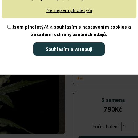
dnů
Ne, nejsem plnoletý/á
5 semen
1 
Jsem plnoletý/á a souhlasím s nastavením cookies a
zásadami ochrany osobních údajů.
Odeslání do 3-7
dnů
Souhlasím a vstupuji
10 semen
1 
Odeslání do 3-7
dnů
3 semena
790Kč
Počet balení: