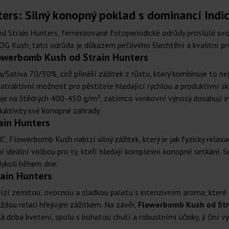
rs: Silný konopný poklad s dominancí Indi
d Strain Hunters, feminizované fotoperiodické odrůdy proslulé svo
x OG Kush, tato odrůda je důkazem pečlivého šlechtění a kvalitní pr
lowerbomb Kush od Strain Hunters
ativa 70/30%, což přináší zážitek z růstu, který kombinuje to ne
atraktivní možnost pro pěstitele hledající rychlou a produktivní sk
haduje na štědrých 400-450 g/m², zatímco venkovní výnosy dosahují
oduktivity své konopné zahrady.
ain Hunters
Flowerbomb Kush nabízí silný zážitek, který je jak fyzicky relaxačn
činí ideální volbou pro ty, kteří hledají komplexní konopné setkání
dykoli během dne.
ain Hunters
bízí zemitou, ovocnou a sladkou paletu s intenzivním aroma, které
aždou relaci hřejivým zážitkem. Na závěr,
Flowerbomb Kush od Str
lá doba kvetení, spolu s bohatou chutí a robustními účinky, ji činí v