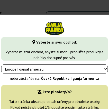
z
 - 16:00
Seedbanky
Druhy marihuany
Více
Vyberte si svůj obchod:
h
Flowerbomb Kush
Vyberte místní obchod, abyste si mohli prohlížet produkty a
nabídky dostupné pro vás.
nters
Chovatelé:
Strain Hunters
nebo zůstaňte na:
Česká Republika | ganjafarmer.cz
Originální balení:
Jste plnoletý/á?
3 semena
Tato stránka obsahuje obsah určený pro plnoleté osoby.
Pokud nejste plnoletý/á, opusťte prosím tuto stránku.
Odeslání do 3-7