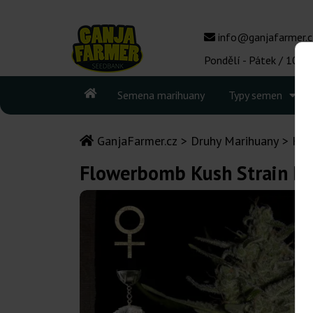
info@ganjafarmer.c
Pondělí - Pátek / 10:00
Semena marihuany
Typy semen
GanjaFarmer.cz
Druhy Marihuany
Kus
Flowerbomb Kush Strain Hu