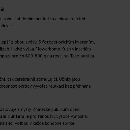
ca
u robustní dominancí Indica a okouzlujícími
odukce.
jlepší z obou světů. S fotoperiodickým kvetením,
lizeň. I když výška Flowerbomb Kush v interiéru
 impozantních 600-800 g na rostlinu. Tato odrůda
í, tak cerebrálně stimulující. Účinky jsou
. Schopnost odrůdy vyvolat relaxaci bez přehnané
 oslovuje smysly. Znalecké publikum ocení
ain Hunters
je pro fanoušky vysoce výnosná,
ynikající volbou v každé konopné sbírce.