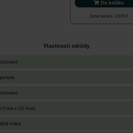
Do košíku
Cena za kus:
263Kč
Vlastnosti odrůdy
nizované
perioda
nizované
n Crack x OG Kush
ážně Indica