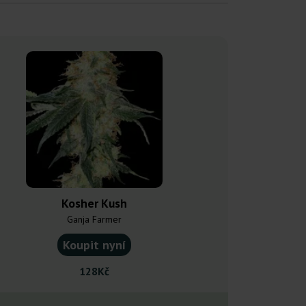
Kosher Kush
Girl Sco
Ganja Farmer
Ganja F
Koupit nyní
Koupit
128Kč
128