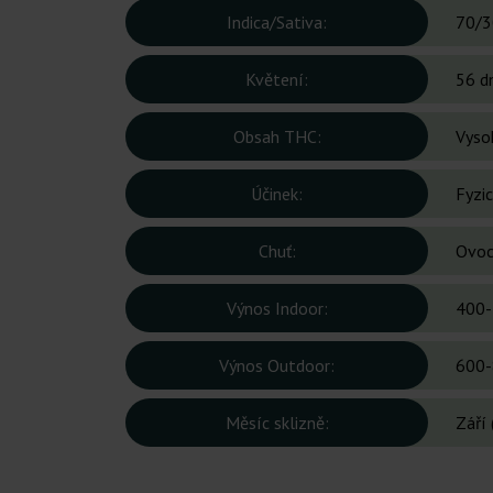
Indica/Sativa:
70/3
Květení:
56 d
Obsah THC:
Vyso
Účinek:
Fyzic
Chuť:
Ovocn
Výnos Indoor:
400-
Výnos Outdoor:
600-
Měsíc sklizně:
Září 