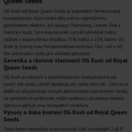
Queen Seeds
OG Kush od Royal Queen Seeds je legendární feminizovaný
konopný kmen, který vyniká díky svému výjimečnému
genetickému dědictví, jež spojuje Chemdawg, Lemon Thai a
Pakistani Kush. Tato mocná směs vytváří převážně Indica
zážitek s doporučenou skladbou 75% Indica a 25% Sativa. OG
Kush je známý svou fotoperiodickou kvetoucí fází, což z něj
činí univerzální volbu pro zkušené pěstitelé.
Genetika a růstové vlastnosti OG Kush od Royal
Queen Seeds
OG Kush je robustní a spolehlivý kmen, který prospívá jak
uvnitř, tak venku. Uvnitř dosahuje její výška mezi 90 - 160 cm a
dobře se přizpůsobuje různým pěstitelským nastavením. Venku,
za optimálních podmínek, může vyniknout, produkuje bohaté
výnosy a udržuje svou kompaktní strukturu.
Výnosy a doba kvetení OG Kush od Royal Queen
Seeds
Tento kmen dokončuje svou kvetoucí fázi za pouhých 7 až 9