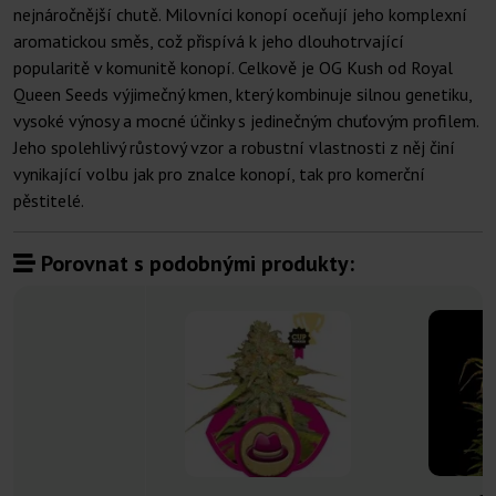
nejnáročnější chutě. Milovníci konopí oceňují jeho komplexní
aromatickou směs, což přispívá k jeho dlouhotrvající
popularitě v komunitě konopí. Celkově je OG Kush od Royal
Queen Seeds výjimečný kmen, který kombinuje silnou genetiku,
vysoké výnosy a mocné účinky s jedinečným chuťovým profilem.
Jeho spolehlivý růstový vzor a robustní vlastnosti z něj činí
vynikající volbu jak pro znalce konopí, tak pro komerční
pěstitelé.
Porovnat s podobnými produkty: