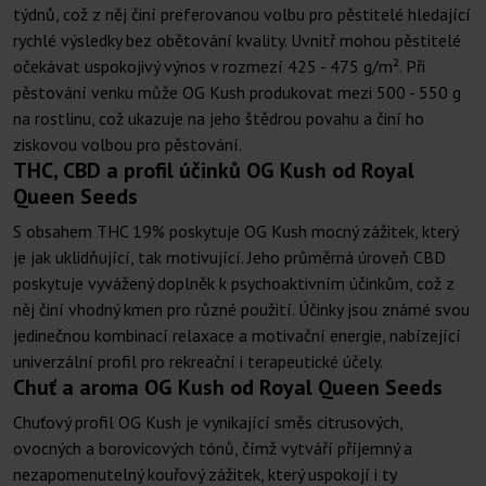
týdnů, což z něj činí preferovanou volbu pro pěstitelé hledající
rychlé výsledky bez obětování kvality. Uvnitř mohou pěstitelé
očekávat uspokojivý výnos v rozmezí 425 - 475 g/m². Při
pěstování venku může OG Kush produkovat mezi 500 - 550 g
na rostlinu, což ukazuje na jeho štědrou povahu a činí ho
ziskovou volbou pro pěstování.
THC, CBD a profil účinků OG Kush od Royal
Queen Seeds
S obsahem THC 19% poskytuje OG Kush mocný zážitek, který
je jak uklidňující, tak motivující. Jeho průměrná úroveň CBD
poskytuje vyvážený doplněk k psychoaktivním účinkům, což z
něj činí vhodný kmen pro různé použití. Účinky jsou známé svou
jedinečnou kombinací relaxace a motivační energie, nabízející
univerzální profil pro rekreační i terapeutické účely.
Chuť a aroma OG Kush od Royal Queen Seeds
Chuťový profil OG Kush je vynikající směs citrusových,
ovocných a borovicových tónů, čímž vytváří příjemný a
nezapomenutelný kouřový zážitek, který uspokojí i ty