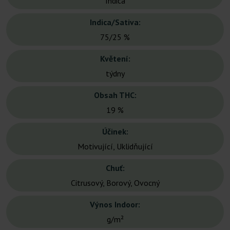
Indica
Indica/Sativa:
75/25 %
Květení:
týdny
Obsah THC:
19 %
Účinek:
Motivující, Uklidňující
Chuť:
Citrusový, Borový, Ovocný
Výnos Indoor:
g/m²