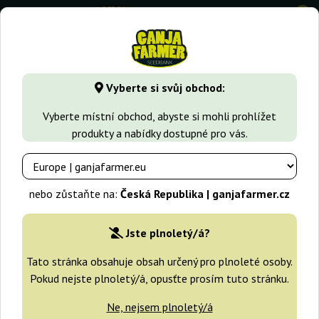
0
GanjaFarmer.cz
Druhy Marihuany
OG Kush
Og Kush
Vyberte si svůj obchod:
Og Kush Royal Queen Seeds
Vyberte místní obchod, abyste si mohli prohlížet
produkty a nabídky dostupné pro vás.
-25%
+dárky
nebo zůstaňte na:
Česká Republika | ganjafarmer.cz
Jste plnoletý/á?
Tato stránka obsahuje obsah určený pro plnoleté osoby.
Pokud nejste plnoletý/á, opusťte prosím tuto stránku.
Ne, nejsem plnoletý/á