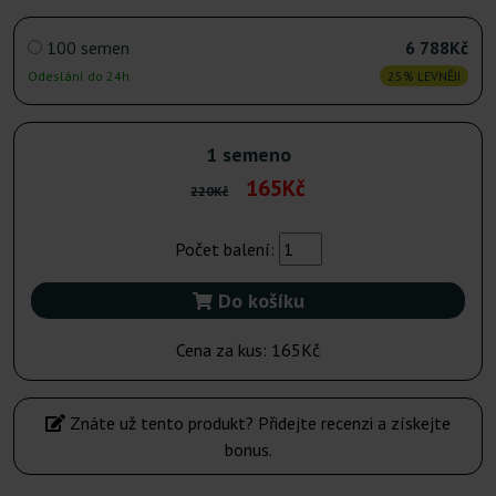
100 semen
6 788Kč
Odeslání do 24h
25% LEVNĚJI
1 semeno
165Kč
220Kč
Počet balení:
Do košíku
Cena za kus:
165Kč
Znáte už tento produkt? Přidejte recenzi a získejte
bonus.