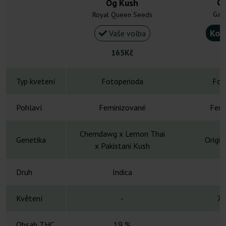
O
Og Kush
Gan
Royal Queen Seeds
Kou
Vaše volba
165Kč
Typ kvetení
Fotoperioda
Fot
Pohlaví
Feminizované
Femi
Chemdawg x Lemon Thai
Genetika
Origin
x Pakistani Kush
Druh
Indica
Květení
-
7-
Obsah THC
19 %