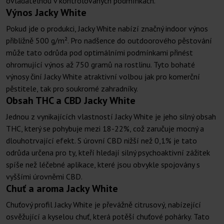
ovladatelnou v kontrolovaných podmínkách.
Výnos Jacky White
Pokud jde o produkci, Jacky White nabízí značný indoor výnos
přibližně 500 g/m². Pro nadšence do outdoorového pěstování
může tato odrůda pod optimálními podmínkami přinést
ohromující výnos až 750 gramů na rostlinu. Tyto bohaté
výnosy činí Jacky White atraktivní volbou jak pro komerční
pěstitele, tak pro soukromé zahradníky.
Obsah THC a CBD Jacky White
Jednou z vynikajících vlastností Jacky White je jeho silný obsah
THC, který se pohybuje mezi 18-22%, což zaručuje mocný a
dlouhotrvající efekt. S úrovní CBD nižší než 0,1% je tato
odrůda určena pro ty, kteří hledají silný psychoaktivní zážitek
spíše než léčebné aplikace, které jsou obvykle spojovány s
vyššími úrovněmi CBD.
Chuť a aroma Jacky White
Chuťový profil Jacky White je převážně citrusový, nabízející
osvěžující a kyselou chuť, která potěší chuťové pohárky. Tato