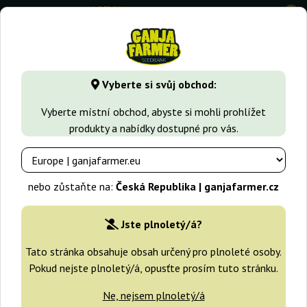
0
GanjaFarmer.cz
Druhy Marihuany
Jack Herer
Jacky Whit
Vyberte si svůj obchod:
Jacky White Paradise Seeds
Vyberte místní obchod, abyste si mohli prohlížet
produkty a nabídky dostupné pro vás.
-25%
+dárky
nebo zůstaňte na:
Česká Republika | ganjafarmer.cz
Jste plnoletý/á?
Tato stránka obsahuje obsah určený pro plnoleté osoby.
Pokud nejste plnoletý/á, opusťte prosím tuto stránku.
Ne, nejsem plnoletý/á