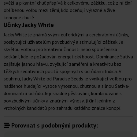
svěží a pikantní chuť přispívá k celkovému zážitku, což z ní činí
oblíbenou volbu mezi těmi, kdo oceňují výrazné a živé
konopné chutě.
Účinky Jacky White
Jacky White je známá svými euforickými a cerebrálními účinky,
poskytující uživatelům povzbudivý a stimulující zážitek. Je
skvělou volbou pro kreativní činnosti nebo společenská
setkání, kde je požadován energetický boost. Dominance Sativa
zajišťuje jasnou hlavu, zvyšující zaměření a kreativitu bez
těžkých sedativních pocitů spojených s odrůdami Indica. V
souhrnu, Jacky White od Paradise Seeds je vynikající volbou pro
nadšence hledající vysoce výnosnou, chutnou a silnou Sativa-
dominantní odrůdu. Její snadné pěstování, kombinované s
povzbudivými účinky a značnými výnosy, ji činí jedním z
vrcholných kandidátů pro zahradu každého znalce konopí.
Porovnat s podobnými produkty: