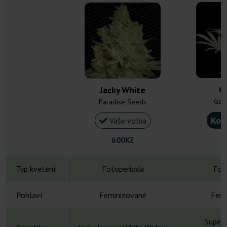
Ca
Jacky White
Gan
Paradise Seeds
Kou
Vaše volba
600Kč
Typ kvetení
Fotoperioda
Fot
Pohlaví
Feminizované
Femi
Super 