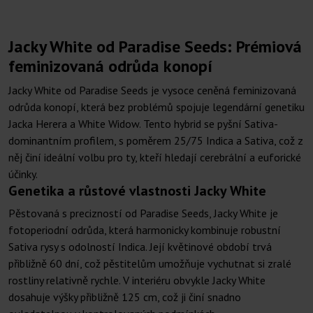
Jacky White od Paradise Seeds: Prémiová
feminizovaná odrůda konopí
Jacky White od Paradise Seeds je vysoce ceněná feminizovaná
odrůda konopí, která bez problémů spojuje legendární genetiku
Jacka Herera a White Widow. Tento hybrid se pyšní Sativa-
dominantním profilem, s poměrem 25/75 Indica a Sativa, což z
něj činí ideální volbu pro ty, kteří hledají cerebrální a euforické
účinky.
Genetika a růstové vlastnosti Jacky White
Pěstovaná s precizností od Paradise Seeds, Jacky White je
fotoperiodní odrůda, která harmonicky kombinuje robustní
Sativa rysy s odolností Indica. Její květinové období trvá
přibližně 60 dní, což pěstitelům umožňuje vychutnat si zralé
rostliny relativně rychle. V interiéru obvykle Jacky White
dosahuje výšky přibližně 125 cm, což ji činí snadno