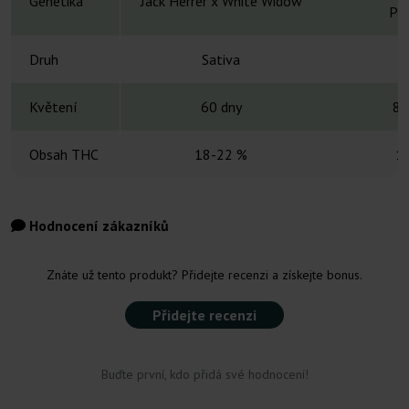
Genetika
Jack Herrer x White Widow
Ph
Druh
Sativa
S
Květení
60 dny
8-
Obsah THC
18-22 %
1
Hodnocení zákazníků
Znáte už tento produkt? Přidejte recenzi a získejte bonus.
Přidejte recenzi
Buďte první, kdo přidá své hodnocení!