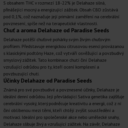
S obsahem THC v rozmezí 18-22% je Delahaze silná,
přinášející mocný a energizující zážitek. Obsah CBD zůstává
pod 0,1%, což naznačuje její primární zaměření na cerebrální
povznesení, spíše než na terapeutické vlastnosti.
Chuť a aroma Delahaze od Paradise Seeds
Delahaze potěší chuťové pohárky svým živým chuťovým
profilem. Představuje energickou citrusovou esenci provázanou
s klasickými podtóny Haze, což vytváří osvěžující a povzbudivý
smyslový zážitek. Tato kombinace chutí činí Delahaze
vzrušující odrůdou pro ty, kteří ocení komplexní a
povzbuzující chuti.
Účinky Delahaze od Paradise Seeds
Známá pro své povzbudivé a povznesené účinky, Delahaze je
ideální denní odrůdou. Její převládající Sativa genetika zajišťuje
cerebrální vysoký, který podněcuje kreativitu a energii, což z ní
činí oblíbenou mezi těmi, kteří chtějí zvýšit soustředění a
motivaci. Ideální pro společenské akce nebo umělecké snahy,
Delahaze slibuje živý a vzrušující zážitek. Na závěr, Delahaze