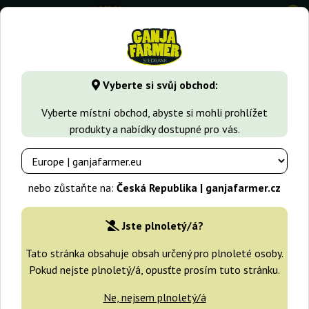
0
GanjaFarmer.cz
Druhy Marihuany
Haze
Delahaze
Vyberte si svůj obchod:
Delahaze Paradise Seeds
Vyberte místní obchod, abyste si mohli prohlížet
produkty a nabídky dostupné pro vás.
-25%
+dárky
nebo zůstaňte na:
Česká Republika | ganjafarmer.cz
Jste plnoletý/á?
Tato stránka obsahuje obsah určený pro plnoleté osoby.
Pokud nejste plnoletý/á, opusťte prosím tuto stránku.
Ne, nejsem plnoletý/á