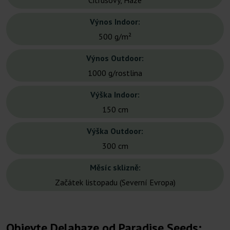
Citrusový, Haze
Výnos Indoor:
500 g/m²
Výnos Outdoor:
1000 g/rostlina
Výška Indoor:
150 cm
Výška Outdoor:
300 cm
Měsíc sklizně:
Začátek listopadu (Severní Evropa)
Objevte Delahaze od Paradise Seeds: