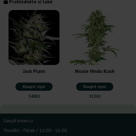
Prohlédněte si také
Jack Plant
Nicole Hindu Kush
Koupit nyní
Koupit nyní
540Kč
513Kč
GanjaFarmer.cz
Pondělí - Pátek / 10:00 - 16:00