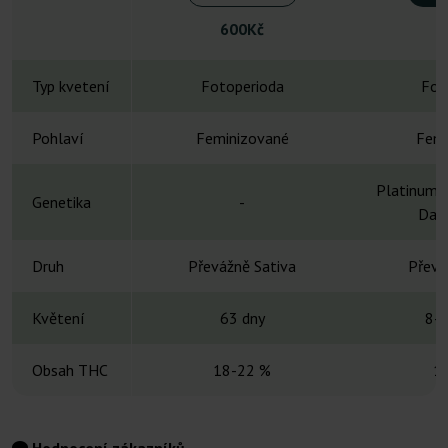
600Kč
Typ kvetení
Fotoperioda
Fot
Pohlaví
Feminizované
Femi
Platinum C
Genetika
-
Dadd
Druh
Převážně Sativa
Převá
Květení
63 dny
8-1
Obsah THC
18-22 %
1