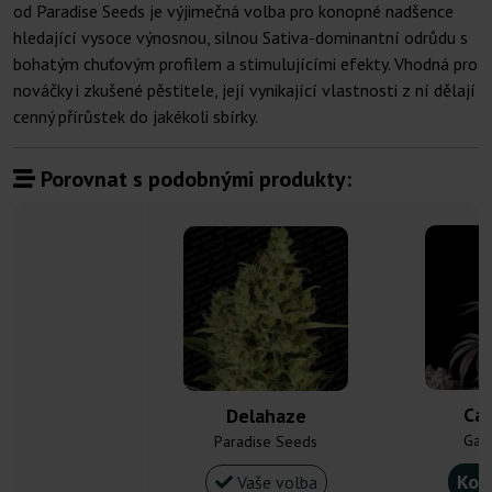
od Paradise Seeds je výjimečná volba pro konopné nadšence
hledající vysoce výnosnou, silnou Sativa-dominantní odrůdu s
bohatým chuťovým profilem a stimulujícími efekty. Vhodná pro
nováčky i zkušené pěstitele, její vynikající vlastnosti z ní dělají
cenný přírůstek do jakékoli sbírky.
Porovnat s podobnými produkty:
Ca
Delahaze
Gan
Paradise Seeds
Kou
Vaše volba