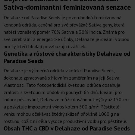
Sativa-dominantní feminizovaná senzace
Delahaze od Paradise Seeds je pozoruhodná feminizovaná
konopná odrůda, ceněná pro své převážně Sativa geny, která
nabízí vznešený poměr 70% Sativa a 30% Indica. Známá pro
své cerebrální a energetické účinky, Delahaze je ideální volbou
pro ty, kteří hledají povzbuzující zážitek.
Genetika a růstové charakteristiky Delahaze od
Paradise Seeds
Delahaze je výjimečná odrůda v kolekci Paradise Seeds,
dokonale zpracovaná s hlavním zaměřením na její Sativa
vlastnosti. Tato fotoperiodická kvetoucí odrůda dosahuje
zralosti s kvetoucím obdobím pouhých 63 dnů. Ideální pro
indoor pěstování, Delahaze může dosáhnout výšky až 150 cm
a poskytuje impozantní výnos kolem 500 g/m². Pěstitelé
venku mohou očekávat štědrý sklizeň přibližně 1000 g na
rostlinu, což z ní dělá vysoce produktivní volbu pro pěstitele.
Obsah THC a CBD v Delahaze od Paradise Seeds