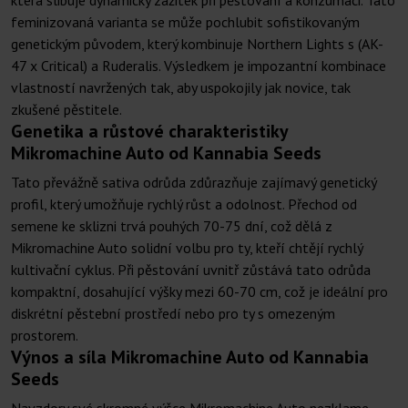
která slibuje dynamický zážitek při pěstování a konzumaci. Tato
feminizovaná varianta se může pochlubit sofistikovaným
genetickým původem, který kombinuje Northern Lights s (AK-
47 x Critical) a Ruderalis. Výsledkem je impozantní kombinace
vlastností navržených tak, aby uspokojily jak novice, tak
zkušené pěstitele.
Genetika a růstové charakteristiky
Mikromachine Auto od Kannabia Seeds
Tato převážně sativa odrůda zdůrazňuje zajímavý genetický
profil, který umožňuje rychlý růst a odolnost. Přechod od
semene ke sklizni trvá pouhých 70-75 dní, což dělá z
Mikromachine Auto solidní volbu pro ty, kteří chtějí rychlý
kultivační cyklus. Při pěstování uvnitř zůstává tato odrůda
kompaktní, dosahující výšky mezi 60-70 cm, což je ideální pro
diskrétní pěstební prostředí nebo pro ty s omezeným
prostorem.
Výnos a síla Mikromachine Auto od Kannabia
Seeds