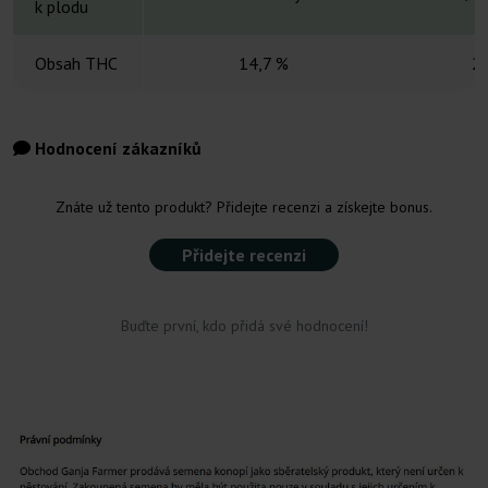
k plodu
Obsah THC
14,7 %
2
Hodnocení zákazníků
Znáte už tento produkt? Přidejte recenzi a získejte bonus.
Přidejte recenzi
Buďte první, kdo přidá své hodnocení!