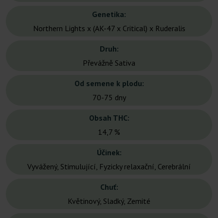
Genetika:
Northern Lights x (AK-47 x Critical) x Ruderalis
Druh:
Převážně Sativa
Od semene k plodu:
70-75 dny
Obsah THC:
14,7 %
Účinek:
Vyvážený, Stimulující, Fyzicky relaxační, Cerebrální
Chuť:
Květinový, Sladký, Zemité