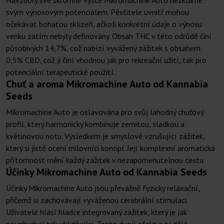
Navzdory své skromné výšce Mikromachine Auto nezklame
svým výnosovým potenciálem. Pěstitele uvnitř mohou
očekávat bohatou sklizeň, ačkoli konkrétní údaje o výnosu
venku zatím nebyly definovány. Obsah THC v této odrůdě činí
působivých 14,7%, což nabízí vyvážený zážitek s obsahem
0,5% CBD, což ji činí vhodnou jak pro rekreační užití, tak pro
potenciální terapeutické použití.
Chuť a aroma Mikromachine Auto od Kannabia
Seeds
Mikromachine Auto je oslavována pro svůj lahodný chuťový
profil, který harmonicky kombinuje zemitou, sladkou a
květinovou notu. Výsledkem je smyslově vzrušující zážitek,
který si jistě ocení milovníci konopí. Její komplexní aromatická
přítomnost mění každý zážitek v nezapomenutelnou cestu.
Účinky Mikromachine Auto od Kannabia Seeds
Účinky Mikromachine Auto jsou převážně fyzicky relaxační,
přičemž si zachovávají vyváženou cerebrální stimulaci.
Uživatelé hlásí hladce integrovaný zážitek, který je jak