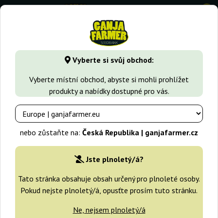
0
GanjaFarmer.cz
Typy Semen Marihuany
Sativa semena
Vyberte si svůj obchod:
Mikromachine Auto Kannabia
Vyberte místní obchod, abyste si mohli prohlížet
Seeds
produkty a nabídky dostupné pro vás.
-25%
+dárky
nebo zůstaňte na:
Česká Republika | ganjafarmer.cz
Jste plnoletý/á?
Tato stránka obsahuje obsah určený pro plnoleté osoby.
Pokud nejste plnoletý/á, opusťte prosím tuto stránku.
Ne, nejsem plnoletý/á