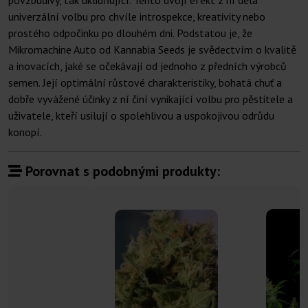
povzbudivý, tak uklidňující. Tento dvojí efekt z ní dělá
univerzální volbu pro chvíle introspekce, kreativity nebo
prostého odpočinku po dlouhém dni. Podstatou je, že
Mikromachine Auto od Kannabia Seeds je svědectvím o kvalitě
a inovacích, jaké se očekávají od jednoho z předních výrobců
semen. Její optimální růstové charakteristiky, bohatá chuť a
dobře vyvážené účinky z ní činí vynikající volbu pro pěstitele a
uživatele, kteří usilují o spolehlivou a uspokojivou odrůdu
konopí.
Porovnat s podobnými produkty: