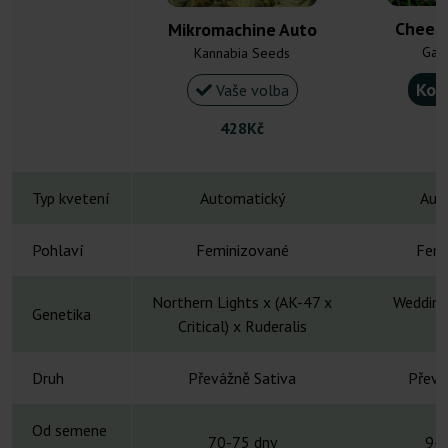
Chees
Mikromachine Auto
Gan
Kannabia Seeds
Kou
Vaše volba
428Kč
Typ kvetení
Automatický
Aut
Pohlaví
Feminizované
Femi
Northern Lights x (AK-47 x
Wedding
Genetika
Critical) x Ruderalis
C
Druh
Převážně Sativa
Převá
Od semene
70-75 dny
9-1