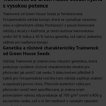
s vysokou potence
Trainwreck od Green House Seeds je feminizovaná
fotoperiodická odrůda konopí, která se vyznačuje výraznou
silou a výjimečnými účinky. Pocházející z pouze klonované
odrůdy z Arcaty v Kalifornii, je tento kultivar harmonickou
směsí 60 % Indica a 40 % Sativa genetiky, což nabízí jedinečný
zážitek pro nadšence konopí.
Genetika a růstové charakteristiky Trainwreck
od Green House Seeds
Odrůda Trainwreck je známá svou robustní genetikou, která
poskytuje vyvážené růstové charakteristiky vhodné pro
pěstování jak uvnitř, tak venku. S dobu kvetení přibližně 9
týdnů pro fotoperiodické rostliny tato odrůda zajišťuje stabilní
a uspokojivý proces růstu. Přestože konkrétní výška pro
pěstování uvnitř není specifikována, je známa svým
potenciálem výnosu, kdy produkuje až 700 g/m² uvnitř a 800 g
na rostlinu venku, což z ní činí možnost s vysokým výnosem