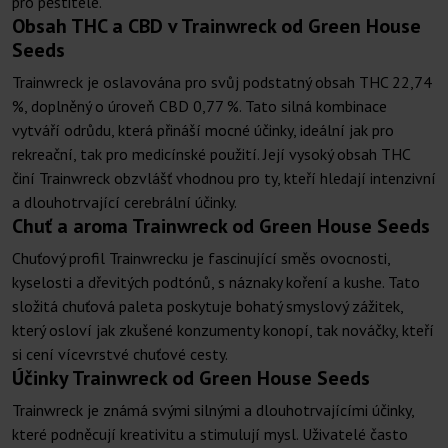
pro pěstitele.
Obsah THC a CBD v Trainwreck od Green House
Seeds
Trainwreck je oslavována pro svůj podstatný obsah THC 22,74
%, doplněný o úroveň CBD 0,77 %. Tato silná kombinace
vytváří odrůdu, která přináší mocné účinky, ideální jak pro
rekreační, tak pro medicínské použití. Její vysoký obsah THC
činí Trainwreck obzvlášť vhodnou pro ty, kteří hledají intenzivní
a dlouhotrvající cerebrální účinky.
Chuť a aroma Trainwreck od Green House Seeds
Chuťový profil Trainwrecku je fascinující směs ovocnosti,
kyselosti a dřevitých podtónů, s náznaky koření a kushe. Tato
složitá chuťová paleta poskytuje bohatý smyslový zážitek,
který osloví jak zkušené konzumenty konopí, tak nováčky, kteří
si cení vícevrstvé chuťové cesty.
Účinky Trainwreck od Green House Seeds
Trainwreck je známá svými silnými a dlouhotrvajícími účinky,
které podněcují kreativitu a stimulují mysl. Uživatelé často