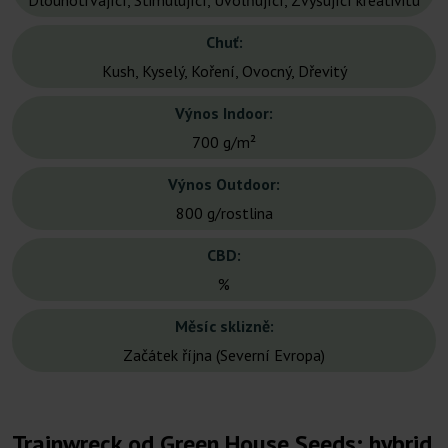
Dlouhotrvající, Stimulující, Uvolňující, Zvyšující kreativitu
Chuť:
Kush, Kyselý, Koření, Ovocný, Dřevitý
Výnos Indoor:
700 g/m²
Výnos Outdoor:
800 g/rostlina
CBD:
%
Měsíc sklizně:
Začátek října (Severní Evropa)
Trainwreck od Green House Seeds: hybrid