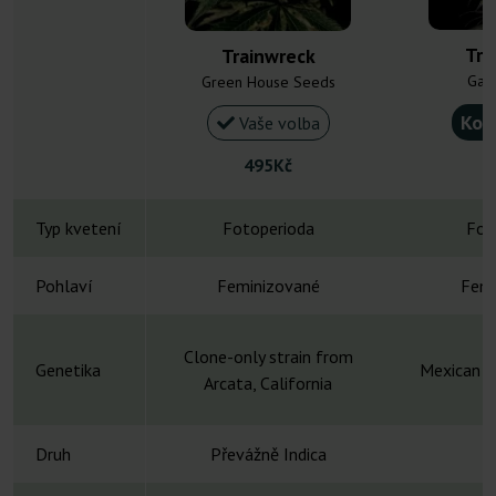
Tra
Trainwreck
Gan
Green House Seeds
Kou
Vaše volba
495Kč
Typ kvetení
Fotoperioda
Fot
Pohlaví
Feminizované
Femi
Clone-only strain from
Genetika
Mexican x
Arcata, California
Druh
Převážně Indica
S