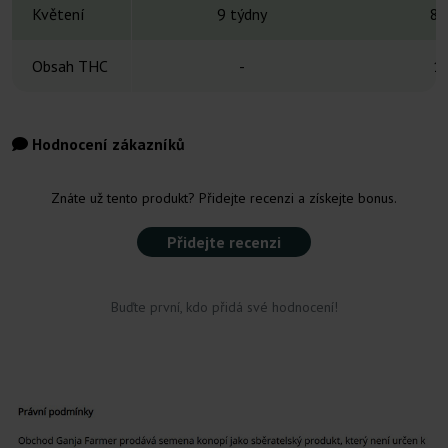
Květení
9 týdny
8-
Obsah THC
-
1
Hodnocení zákazníků
Znáte už tento produkt? Přidejte recenzi a získejte bonus.
Přidejte recenzi
Buďte první, kdo přidá své hodnocení!