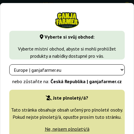
0
GanjaFarmer.cz
Druhy Marihuany
Trainwreck
Trainwreck
Vyberte si svůj obchod:
Trainwreck Green House Seeds
Vyberte místní obchod, abyste si mohli prohlížet
produkty a nabídky dostupné pro vás.
-25%
+dárky
nebo zůstaňte na:
Česká Republika | ganjafarmer.cz
Jste plnoletý/á?
Tato stránka obsahuje obsah určený pro plnoleté osoby.
Pokud nejste plnoletý/á, opusťte prosím tuto stránku.
Ne, nejsem plnoletý/á