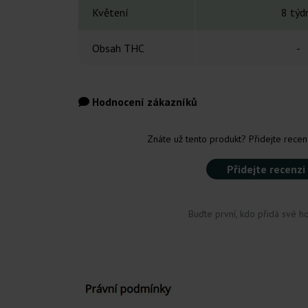
Květení
8 týd
Obsah THC
-
Hodnocení zákazníků
Znáte už tento produkt? Přidejte recenz
Přidejte recenzi
Buďte první, kdo přidá své h