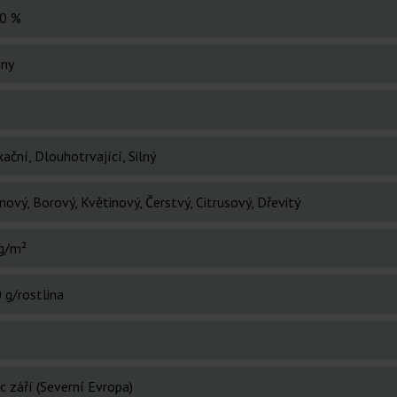
0 %
dny
ační, Dlouhotrvající, Silný
nový, Borový, Květinový, Čerstvý, Citrusový, Dřevitý
g/m²
 g/rostlina
c září (Severní Evropa)