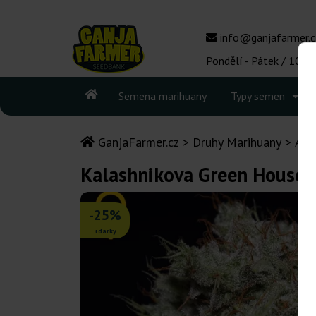
info@ganjafarmer.c
Pondělí - Pátek / 10:00
Semena marihuany
Typy semen
GanjaFarmer.cz
Druhy Marihuany
AK
Kalashnikova Green House 
-25%
+dárky