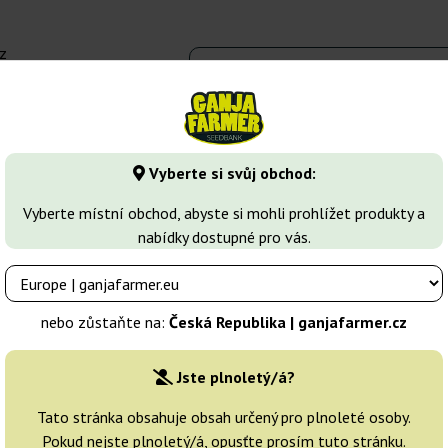
z
 - 16:00
Seedbanky
Druhy marihuany
Více
Vyberte si svůj obchod:
47
Kalashnikova
Vyberte místní obchod, abyste si mohli prohlížet produkty a
nabídky dostupné pro vás.
Seeds
Chovatelé:
Green House Seeds
nebo zůstaňte na:
Česká Republika | ganjafarmer.cz
Originální balení:
Jste plnoletý/á?
3 semena
Tato stránka obsahuje obsah určený pro plnoleté osoby.
Pokud nejste plnoletý/á, opusťte prosím tuto stránku.
Odeslání do 3-7
25% LE