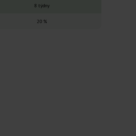
8 týdny
-
20 %
22 