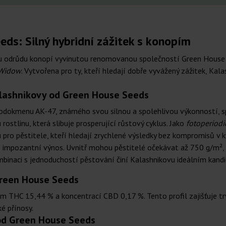
ds: Silný hybridní zážitek s konopím
u odrůdu konopí vyvinutou renomovanou společností Green House S
 Widow
. Vytvořena pro ty, kteří hledají dobře vyvážený zážitek, Kala
alashnikovy od Green House Seeds
rodokmenu AK-47, známého svou silnou a spolehlivou výkonností, s
stlinu, která slibuje prosperující růstový cyklus. Jako
fotoperiod
u pro pěstitele, kteří hledají zrychlené výsledky bez kompromisů v k
ejí impozantní výnos. Uvnitř mohou pěstitelé očekávat až 750 g/m
mbinaci s jednoduchostí pěstování činí Kalashnikovu ideálním kand
Green House Seeds
THC 15,44 % a koncentrací CBD 0,17 %. Tento profil zajišťuje trva
ké přínosy.
 od Green House Seeds