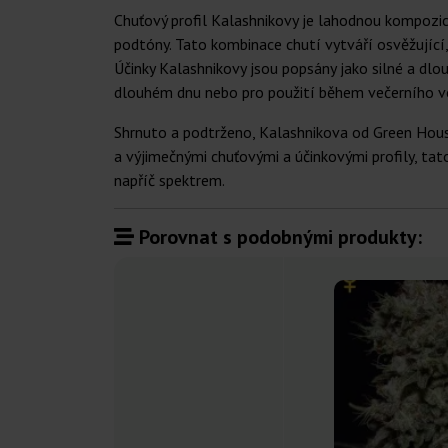
Chuťový profil Kalashnikovy je lahodnou kompozic
podtóny. Tato kombinace chutí vytváří osvěžující, 
Účinky Kalashnikovy jsou popsány jako silné a dlouh
dlouhém dnu nebo pro použití během večerního v
Shrnuto a podtrženo, Kalashnikova od Green House
a výjimečnými chuťovými a účinkovými profily, tato
napříč spektrem.
Porovnat s podobnými produkty: