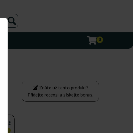
0
Znáte už tento produkt?
Přidejte recenzi a získejte bonus.
472Kč
VNĚJI