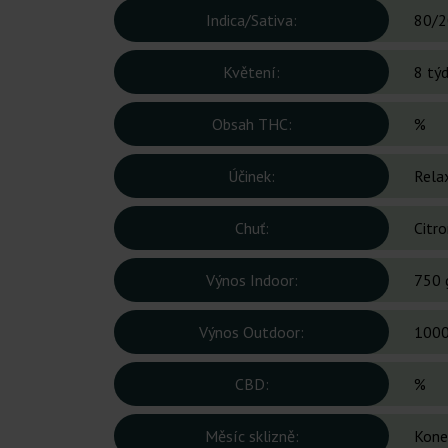
Indica/Sativa:
80/2
Květení:
8 tý
Obsah THC:
%
Účinek:
Relax
Chuť:
Citro
Výnos Indoor:
750 
Výnos Outdoor:
1000
CBD:
%
Měsíc sklizně:
Kone