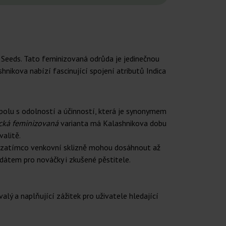
eeds. Tato feminizovaná odrůda je jedinečnou
shnikova nabízí fascinující spojení atributů Indica
polu s odolností a účinností, která je synonymem
ická feminizovaná
varianta má Kalashnikova dobu
valitě.
², zatímco venkovní sklizně mohou dosáhnout až
idátem pro nováčky i zkušené pěstitele.
lý a naplňující zážitek pro uživatele hledající