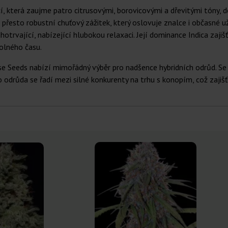
í, která zaujme patro citrusovými, borovicovými a dřevitými tóny,
přesto robustní chuťový zážitek, který oslovuje znalce i občasné už
otrvající, nabízející hlubokou relaxaci. Její dominance Indica zajišť
olného času.
 Seeds nabízí mimořádný výběr pro nadšence hybridních odrůd. Se 
 odrůda se řadí mezi silné konkurenty na trhu s konopím, což zajišť