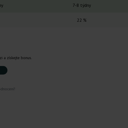
ny
7-8 týdny
22 %
i a získejte bonus.
odnocení!