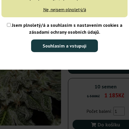
dnů
Ne, nejsem plnoletý/á
5 semen
Jsem plnoletý/á a souhlasím s nastavením cookies a
zásadami ochrany osobních údajů.
Odeslání do 3-7
25% LE
dnů
Souhlasím a vstupuji
10 semen
1 
Odesláno dnes
25% LE
10 semen
1 185Kč
1 580Kč
Počet balení:
Do košíku