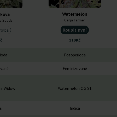
Watermelon
ikova
Ganja Farmer
e Seeds
Koupit nyní
volba
č
119Kč
ioda
Fotoperioda
ované
Feminizované
te Widow
Watermelon OG S1
a
Indica