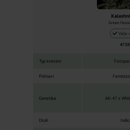
Kalashn
Green Hous
Vaše 
473K
Typ kvetení
Fotoper
Pohlaví
Feminiz
Genetika
AK-47 x Whi
Druh
Indic