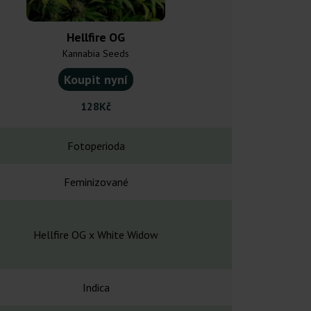
Hellfire OG
Sweet
Kannabia Seeds
Royal Que
Koupit nyní
Koupit
128Kč
248
Fotoperioda
Fotope
Feminizované
Feminiz
Hellfire OG x White Widow
Grape Ape x 
Indica
Indi