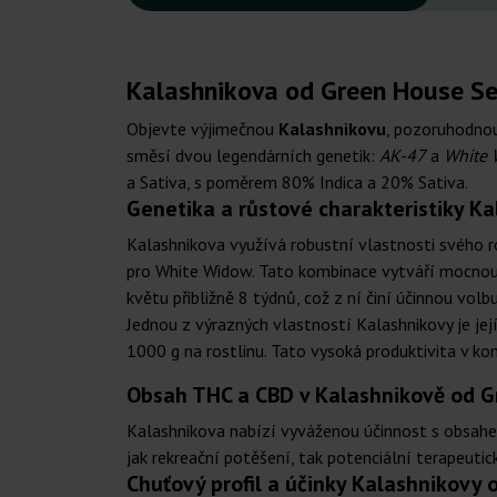
Kalashnikova od Green House See
Objevte výjimečnou
Kalashnikovu
, pozoruhodno
směsí dvou legendárních genetik:
AK-47
a
White
a Sativa, s poměrem 80% Indica a 20% Sativa.
Genetika a růstové charakteristiky K
Kalashnikova využívá robustní vlastnosti svého 
pro White Widow. Tato kombinace vytváří mocnou ro
květu přibližně 8 týdnů, což z ní činí účinnou volb
Jednou z výrazných vlastností Kalashnikovy je j
1000 g na rostlinu. Tato vysoká produktivita v ko
Obsah THC a CBD v Kalashnikově od 
Kalashnikova nabízí vyváženou účinnost s obsahem 
jak rekreační potěšení, tak potenciální terapeutic
Chuťový profil a účinky Kalashnikovy