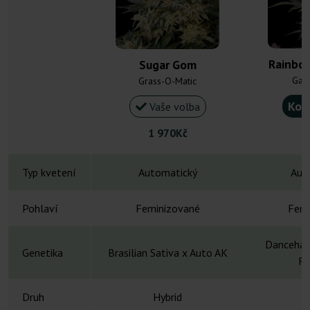
Rainbo
Sugar Gom
Gan
Grass-O-Matic
Kou
Vaše volba
1 970Kč
Typ kvetení
Automatický
Aut
Pohlaví
Feminizované
Femi
Dancehall
Genetika
Brasilian Sativa x Auto AK
Ru
Druh
Hybrid
H