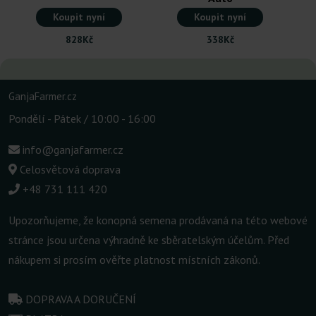
Koupit nyní
Koupit nyní
828Kč
338Kč
GanjaFarmer.cz
Pondělí - Pátek / 10:00 - 16:00
info@ganjafarmer.cz
Celosvětová doprava
+48 731 111 420
Upozorňujeme, že konopná semena prodávaná na této webové
stránce jsou určena výhradně ke sběratelským účelům. Před
nákupem si prosím ověřte platnost místních zákonů.
DOPRAVA A DORUČENÍ