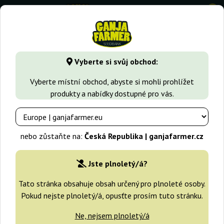
0
GanjaFarmer.cz
Typy Semen Marihuany
Feminizovaná sem
Vyberte si svůj obchod:
Sugar Gom Grass-O-Matic
Vyberte místní obchod, abyste si mohli prohlížet
produkty a nabídky dostupné pro vás.
nebo zůstaňte na:
Česká Republika | ganjafarmer.cz
Jste plnoletý/á?
Tato stránka obsahuje obsah určený pro plnoleté osoby.
Pokud nejste plnoletý/á, opusťte prosím tuto stránku.
Ne, nejsem plnoletý/á