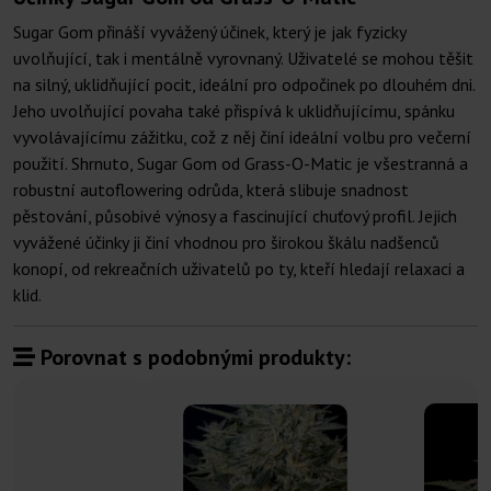
Sugar Gom přináší vyvážený účinek, který je jak fyzicky
uvolňující, tak i mentálně vyrovnaný. Uživatelé se mohou těšit
na silný, uklidňující pocit, ideální pro odpočinek po dlouhém dni.
Jeho uvolňující povaha také přispívá k uklidňujícímu, spánku
vyvolávajícímu zážitku, což z něj činí ideální volbu pro večerní
použití. Shrnuto, Sugar Gom od Grass-O-Matic je všestranná a
robustní autoflowering odrůda, která slibuje snadnost
pěstování, působivé výnosy a fascinující chuťový profil. Jejich
vyvážené účinky ji činí vhodnou pro širokou škálu nadšenců
konopí, od rekreačních uživatelů po ty, kteří hledají relaxaci a
klid.
Porovnat s podobnými produkty: