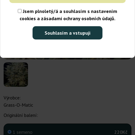
Jsem plnoletý/á a souhlasím s nastavením
cookies a zásadami ochrany osobních údajů.
Souhlasím a vstupuji
Výrobce:
Grass-O-Matic
Originální balení:
1 semeno
220Kč