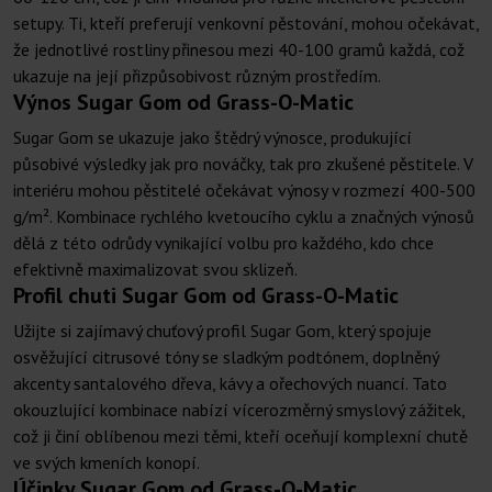
setupy. Ti, kteří preferují venkovní pěstování, mohou očekávat,
že jednotlivé rostliny přinesou mezi 40-100 gramů každá, což
ukazuje na její přizpůsobivost různým prostředím.
Výnos Sugar Gom od Grass-O-Matic
Sugar Gom se ukazuje jako štědrý výnosce, produkující
působivé výsledky jak pro nováčky, tak pro zkušené pěstitele. V
interiéru mohou pěstitelé očekávat výnosy v rozmezí 400-500
g/m². Kombinace rychlého kvetoucího cyklu a značných výnosů
dělá z této odrůdy vynikající volbu pro každého, kdo chce
efektivně maximalizovat svou sklizeň.
Profil chuti Sugar Gom od Grass-O-Matic
Užijte si zajímavý chuťový profil Sugar Gom, který spojuje
osvěžující citrusové tóny se sladkým podtónem, doplněný
akcenty santalového dřeva, kávy a ořechových nuancí. Tato
okouzlující kombinace nabízí vícerozměrný smyslový zážitek,
což ji činí oblíbenou mezi těmi, kteří oceňují komplexní chutě
ve svých kmeních konopí.
Účinky Sugar Gom od Grass-O-Matic