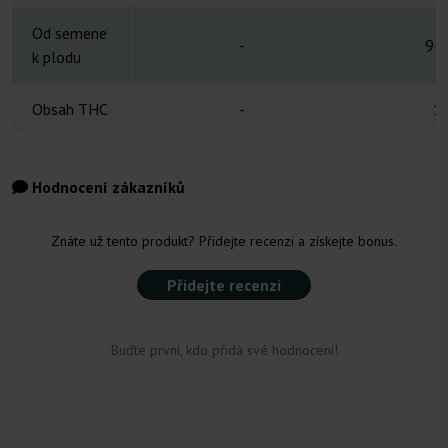
Od semene
-
9-1
k plodu
Obsah THC
-
1
Hodnocení zákazníků
Znáte už tento produkt? Přidejte recenzi a získejte bonus.
Přidejte recenzi
Buďte první, kdo přidá své hodnocení!