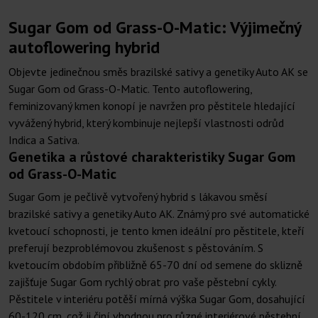
Sugar Gom od Grass-O-Matic: Výjimečný
autoflowering hybrid
Objevte jedinečnou směs brazilské sativy a genetiky Auto AK se
Sugar Gom od Grass-O-Matic. Tento autoflowering,
feminizovaný kmen konopí je navržen pro pěstitele hledající
vyvážený hybrid, který kombinuje nejlepší vlastnosti odrůd
Indica a Sativa.
Genetika a růstové charakteristiky Sugar Gom
od Grass-O-Matic
Sugar Gom je pečlivě vytvořený hybrid s lákavou směsí
brazilské sativy a genetiky Auto AK. Známý pro své automatické
kvetoucí schopnosti, je tento kmen ideální pro pěstitele, kteří
preferují bezproblémovou zkušenost s pěstováním. S
kvetoucím obdobím přibližně 65-70 dní od semene do sklizně
zajišťuje Sugar Gom rychlý obrat pro vaše pěstební cykly.
Pěstitele v interiéru potěší mírná výška Sugar Gom, dosahující
60-120 cm, což ji činí vhodnou pro různé interiérové pěstební