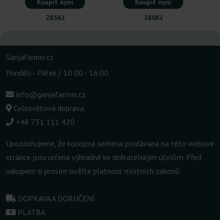
Koupit nyní
Koupit nyní
285Kč
380Kč
GanjaFarmer.cz
Pondělí - Pátek / 10:00 - 16:00
info@ganjafarmer.cz
Celosvětová doprava
+48 731 111 420
Upozorňujeme, že konopná semena prodávaná na této webové
stránce jsou určena výhradně ke sběratelským účelům. Před
nákupem si prosím ověřte platnost místních zákonů.
DOPRAVA A DORUČENÍ
PLATBA