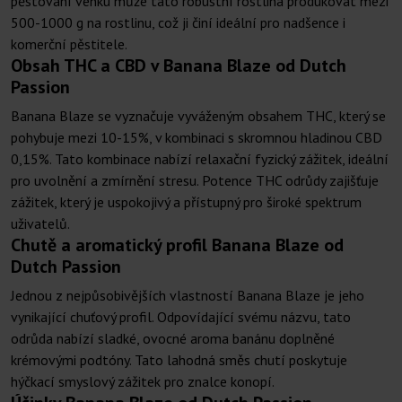
pěstování venku může tato robustní rostlina produkovat mezi
500-1000 g na rostlinu, což ji činí ideální pro nadšence i
komerční pěstitele.
Obsah THC a CBD v Banana Blaze od Dutch
Passion
Banana Blaze se vyznačuje vyváženým obsahem THC, který se
pohybuje mezi 10-15%, v kombinaci s skromnou hladinou CBD
0,15%. Tato kombinace nabízí relaxační fyzický zážitek, ideální
pro uvolnění a zmírnění stresu. Potence THC odrůdy zajišťuje
zážitek, který je uspokojivý a přístupný pro široké spektrum
uživatelů.
Chutě a aromatický profil Banana Blaze od
Dutch Passion
Jednou z nejpůsobivějších vlastností Banana Blaze je jeho
vynikající chuťový profil. Odpovídající svému názvu, tato
odrůda nabízí sladké, ovocné aroma banánu doplněné
krémovými podtóny. Tato lahodná směs chutí poskytuje
hýčkací smyslový zážitek pro znalce konopí.