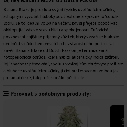
Účinky Banana Blaze od Dutch Passion
Banana Blaze je proslulá svými fyzicky uvolňujícími účinky,
schopnými vyvolat hluboký pocit euforie a výrazného "couch-
locku". Je to ideální volba na večery, kdy si přejete odpočívat,
obklopující vás ve stavu klidu a spokojenosti. Euforické
povznesení zajišťuje příjemný zážitek, který vyvažuje hluboké
uvolnění s nádechem veselého bezstarostného pocitu. Na
závěr, Banana Blaze od Dutch Passion je feminizovaná
fotoperiodická odrůda, která nabízí autentický Indica zážitek.
Její snadnost pěstování, spolu s vynikajícím chuťovým profilem
a hluboce uvolňujícími účinky, ji činí preferovanou volbou jak
pro amatérské, tak profesionální pěstitele.
Porovnat s podobnými produkty: