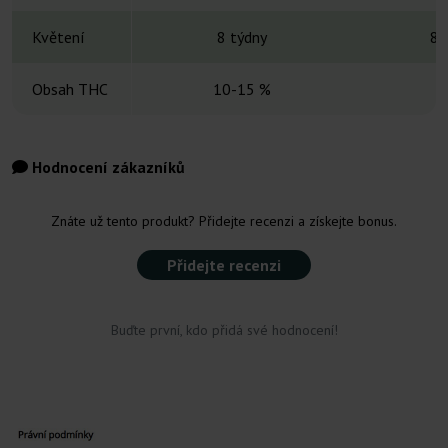
Květení
8 týdny
8-
Obsah THC
10-15 %
Hodnocení zákazníků
Znáte už tento produkt? Přidejte recenzi a získejte bonus.
Přidejte recenzi
Buďte první, kdo přidá své hodnocení!