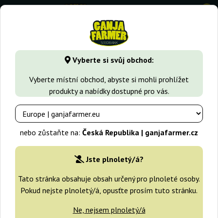
0
GanjaFarmer.cz
Druhy Marihuany
Banana Kush
Banana 
Vyberte si svůj obchod:
Banana Blaze Dutch Passion
Vyberte místní obchod, abyste si mohli prohlížet
produkty a nabídky dostupné pro vás.
-25%
+dárky
nebo zůstaňte na:
Česká Republika | ganjafarmer.cz
Jste plnoletý/á?
Tato stránka obsahuje obsah určený pro plnoleté osoby.
Pokud nejste plnoletý/á, opusťte prosím tuto stránku.
Ne, nejsem plnoletý/á