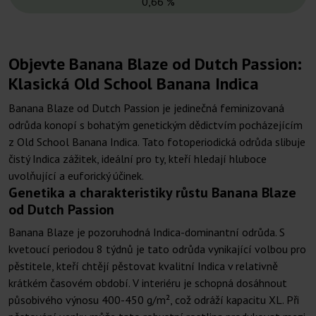
0,66 %
Objevte Banana Blaze od Dutch Passion:
Klasická Old School Banana Indica
Banana Blaze od Dutch Passion je jedinečná feminizovaná
odrůda konopí s bohatým genetickým dědictvím pocházejícím
z Old School Banana Indica. Tato fotoperiodická odrůda slibuje
čistý Indica zážitek, ideální pro ty, kteří hledají hluboce
uvolňující a euforický účinek.
Genetika a charakteristiky růstu Banana Blaze
od Dutch Passion
Banana Blaze je pozoruhodná Indica-dominantní odrůda. S
kvetoucí periodou 8 týdnů je tato odrůda vynikající volbou pro
pěstitele, kteří chtějí pěstovat kvalitní Indica v relativně
krátkém časovém období. V interiéru je schopná dosáhnout
působivého výnosu 400-450 g/m², což odráží kapacitu XL. Při