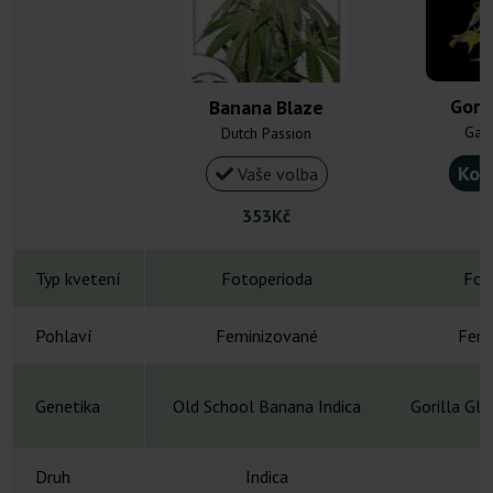
Goril
Banana Blaze
Gan
Dutch Passion
Kou
Vaše volba
353Kč
Typ kvetení
Fotoperioda
Fot
Pohlaví
Feminizované
Femi
Genetika
Old School Banana Indica
Gorilla Gl
Druh
Indica