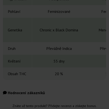
Pohlaví
Feminizované
Femi
Genetika
Chronic x Black Domina
Mendo
Druh
Převážně Indica
Převá
Květení
55 dny
8
Obsah THC
20 %
1
Hodnocení zákazníků
Znáte už tento produkt? Přidejte recenzi a získejte bonus.