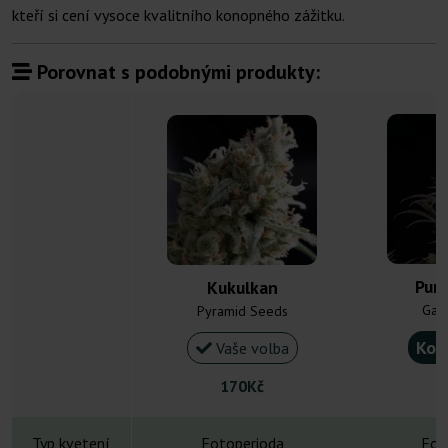
kteří si cení vysoce kvalitního konopného zážitku.
Porovnat s podobnými produkty:
Purp
Kukulkan
Gan
Pyramid Seeds
Kou
Vaše volba
170Kč
Typ kvetení
Fotoperioda
Fot