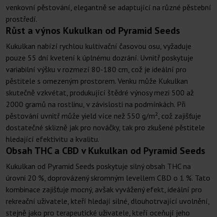
venkovní pěstování, elegantně se adaptující na různé pěstební
prostředí.
Růst a výnos Kukulkan od Pyramid Seeds
Kukulkan nabízí rychlou kultivační časovou osu, vyžaduje
pouze 55 dní kvetení k úplnému dozrání. Uvnitř poskytuje
variabilní výšku v rozmezí 80-180 cm, což je ideální pro
pěstitele s omezeným prostorem. Venku může Kukulkan
skutečně vzkvétat, produkující štědré výnosy mezi 500 až
2000 gramů na rostlinu, v závislosti na podmínkách. Při
pěstování uvnitř může yield více než 550 g/m², což zajišťuje
dostatečné sklizně jak pro nováčky, tak pro zkušené pěstitele
hledající efektivitu a kvalitu.
Obsah THC a CBD v Kukulkan od Pyramid Seeds
Kukulkan od Pyramid Seeds poskytuje silný obsah THC na
úrovni 20 %, doprovázený skromným levellem CBD o 1 %. Tato
kombinace zajišťuje mocný, avšak vyvážený efekt, ideální pro
rekreační uživatele, kteří hledají silné, dlouhotrvající uvolnění,
stejně jako pro terapeutické uživatele, kteří oceňují jeho