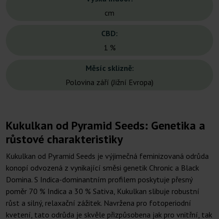
cm
CBD:
1 %
Měsíc sklizně:
Polovina září (Jižní Evropa)
Kukulkan od Pyramid Seeds: Genetika a
růstové charakteristiky
Kukulkan od Pyramid Seeds je výjimečná feminizovaná odrůda
konopí odvozená z vynikající směsi genetik Chronic a Black
Domina. S Indica-dominantním profilem poskytuje přesný
poměr 70 % Indica a 30 % Sativa, Kukulkan slibuje robustní
růst a silný, relaxační zážitek. Navržena pro fotoperiodní
kvetení, tato odrůda je skvěle přizpůsobena jak pro vnitřní, tak