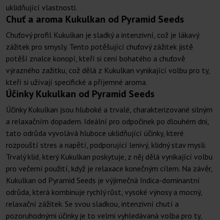
uklidňující vlastnosti.
Chuť a aroma Kukulkan od Pyramid Seeds
Chuťový profil Kukulkan je sladký a intenzivní, což je lákavý
zážitek pro smysly. Tento potěšující chuťový zážitek jistě
potěší znalce konopí, kteří si cení bohatého a chuťově
výrazného zažitku, což dělá z Kukulkan vynikající volbu pro ty,
kteří si užívají specifické a příjemné aroma.
Účinky Kukulkan od Pyramid Seeds
Účinky Kukulkan jsou hluboké a trvalé, charakterizované silným
a relaxačním dopadem. Ideální pro odpočinek po dlouhém dni,
tato odrůda vyvolává hluboce uklidňující účinky, které
rozpouští stres a napětí, podporující lenivý, klidný stav mysli.
Trvalý klid, který Kukulkan poskytuje, z něj dělá vynikající volbu
pro večerní použití, když je relaxace konečným cílem. Na závěr,
Kukulkan od Pyramid Seeds je výjimečná Indica-dominantní
odrůda, která kombinuje rychlý růst, vysoké výnosy a mocný,
relaxační zážitek. Se svou sladkou, intenzivní chutí a
pozoruhodnými účinky je to velmi vyhledávaná volba pro ty,