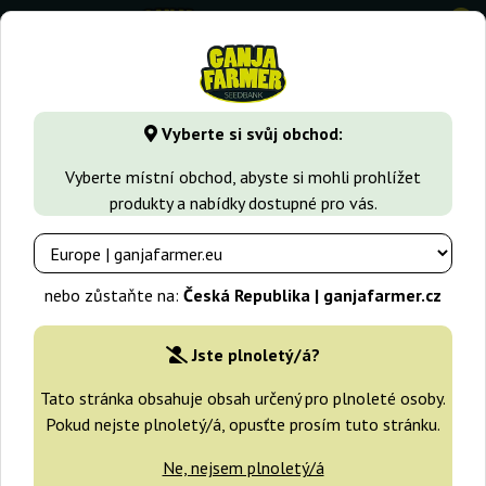
0
GanjaFarmer.cz
Typy Semen Marihuany
Indica semena
Vyberte si svůj obchod:
Kukulkan Pyramid Seeds
Vyberte místní obchod, abyste si mohli prohlížet
produkty a nabídky dostupné pro vás.
nebo zůstaňte na:
Česká Republika | ganjafarmer.cz
Jste plnoletý/á?
Tato stránka obsahuje obsah určený pro plnoleté osoby.
Pokud nejste plnoletý/á, opusťte prosím tuto stránku.
Ne, nejsem plnoletý/á