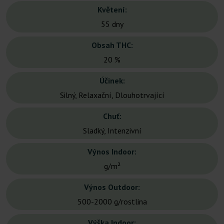
Květení:
55 dny
Obsah THC:
20 %
Účinek:
Silný, Relaxační, Dlouhotrvající
Chuť:
Sladký, Intenzivní
Výnos Indoor:
g/m²
Výnos Outdoor:
500-2000 g/rostlina
Výška Indoor: