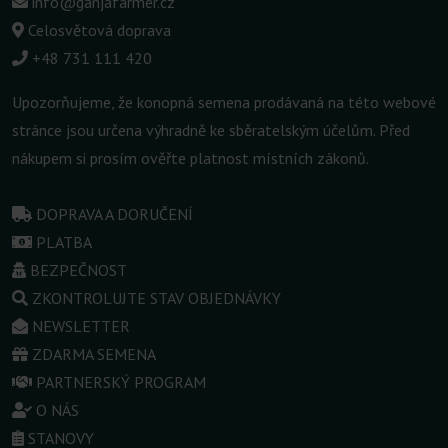
info@ganjafarmer.cz
Celosvětová doprava
+48 731 111 420
Upozorňujeme, že konopná semena prodávaná na této webové
stránce jsou určena výhradně ke sběratelským účelům. Před
nákupem si prosím ověřte platnost místních zákonů.
DOPRAVA A DORUČENÍ
PLATBA
BEZPEČNOST
ZKONTROLUJTE STAV OBJEDNÁVKY
NEWSLETTER
ZDARMA SEMENA
PARTNERSKÝ PROGRAM
O NÁS
STANOVY