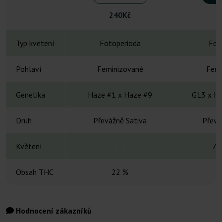
240Kč
Typ kvetení
Fotoperioda
Fot
Pohlaví
Feminizované
Femi
Genetika
Haze #1 x Haze #9
G13 x Ha
Druh
Převážně Sativa
Převá
Květení
-
70
Obsah THC
22 %
Hodnocení zákazníků