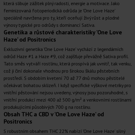
která slibuje zážitek plný radosti, energie a motivace. Jako
feminizovaná fotoperiodická odrůda je 'One Love Haze'
speciálně navržena pro ty, kteří oceňují živý růst a plodné
výnosy typické pro odrůdy s dominancí Sativa.
Genetika a růstové charakteristiky 'One Love
Haze' od Positronics
Exkluzivní genetika 'One Love Haze' vychází z legendárních
odrůd Haze #1 a Haze #9, což zajišťuje převážně Sativa profil.
Tato směs vytváří rostlinu, která prospívá jak uvnitř, tak venku,
což ji činí dokonale vhodnou pro širokou škálu pěstebních
prostředí. S obdobím kvetení 70 až 77 dnů mohou pěstitelé
očekávat bohatou sklizeň. I když specifické výškové metriky pro
vnitřní pěstování nejsou uvedeny, výnosy jsou pozoruhodné, s
vnitřní produkcí mezi 400 až 500 g/m² a venkovními rostlinami
produkujícími působivých 700 g na rostlinu.
Obsah THC a CBD v 'One Love Haze' od
Positronics
S robustním obsahem THC 22% nabízí 'One Love Haze' silný