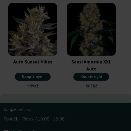
P
Auto Sunset Vibes
Sensi Amnesia XXL
Auto
Koupit nyní
Koupit nyní
999Kč
503Kč
GanjaFarmer.cz
Pondělí - Pátek / 10:00 - 16:00