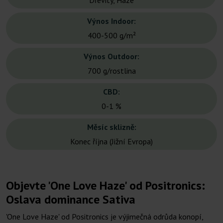
Dřevitý, Haze
Výnos Indoor:
400-500 g/m²
Výnos Outdoor:
700 g/rostlina
CBD:
0-1 %
Měsíc sklizně:
Konec října (Jižní Evropa)
Objevte 'One Love Haze' od Positronics:
Oslava dominance Sativa
'One Love Haze' od Positronics je výjimečná odrůda konopí,