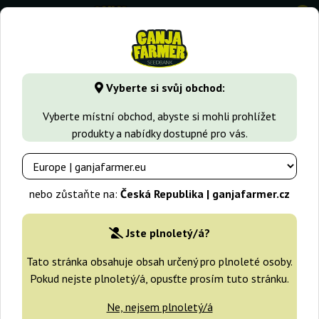
0
GanjaFarmer.cz
Druhy Marihuany
Haze
One Love Haze
Vyberte si svůj obchod:
One Love Haze Positronics
Vyberte místní obchod, abyste si mohli prohlížet
produkty a nabídky dostupné pro vás.
nebo zůstaňte na:
Česká Republika | ganjafarmer.cz
Jste plnoletý/á?
Tato stránka obsahuje obsah určený pro plnoleté osoby.
Pokud nejste plnoletý/á, opusťte prosím tuto stránku.
Ne, nejsem plnoletý/á