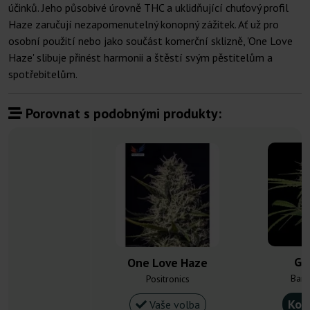
účinků. Jeho působivé úrovně THC a uklidňující chuťový profil
Haze zaručují nezapomenutelný konopný zážitek. Ať už pro
osobní použití nebo jako součást komerční sklizně, 'One Love
Haze' slibuje přinést harmonii a štěstí svým pěstitelům a
spotřebitelům.
Porovnat s podobnými produkty:
G1
One Love Haze
Barn
Positronics
Kou
Vaše volba