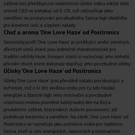
zážitek bez přetěžujících sedativních účinků Indica odrůd. Jeho
úrovně CBD se pohybují od 0-1%, což zdůrazňuje jeho
zaměření na poskytování povzbudivého Sativa high ideálního
pro kreativní úsilí a zlepšení nálady.
Chuť a aroma 'One Love Haze' od Positronics
Senzorický profil 'One Love Haze' je potěšující směsí zemitých,
dřevitých tónů, které jsou jedinečně charakteristické pro
tradiční odrůdy Haze. Konopní znalci si vychutnají jeho bohaté,
přírodní chutě, které dokonale doplňují jeho povzbudivé účinky.
Účinky 'One Love Haze' od Positronics
Účinky 'One Love Haze' jsou převážně náladu povzbuzující a
euforické, což z ní činí skvělou volbu pro ty, kdo hledají
energické a šťastné high. Jeho motivační a povzbudivé
vlastnosti mohou proměnit každý nudný den na živý a
produktivní zážitek, který nabízí duševní povznesení, jež
podněcuje kreativitu a zaměření. Na závěr, 'One Love Haze' od
Positronics se vyznačuje jako prémiová volba pro nadšence
Sativa, kteří si cení energických, radostných a motivačních