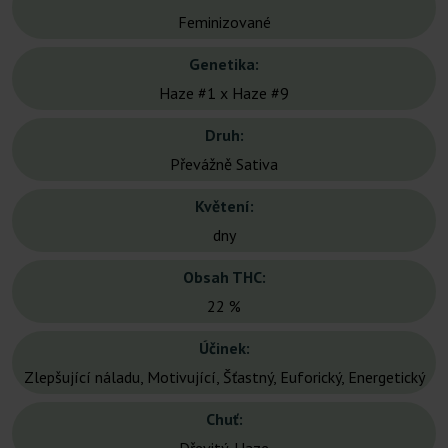
Feminizované
Genetika:
Haze #1 x Haze #9
Druh:
Převážně Sativa
Květení:
dny
Obsah THC:
22 %
Účinek:
Zlepšující náladu, Motivující, Šťastný, Euforický, Energetický
Chuť: