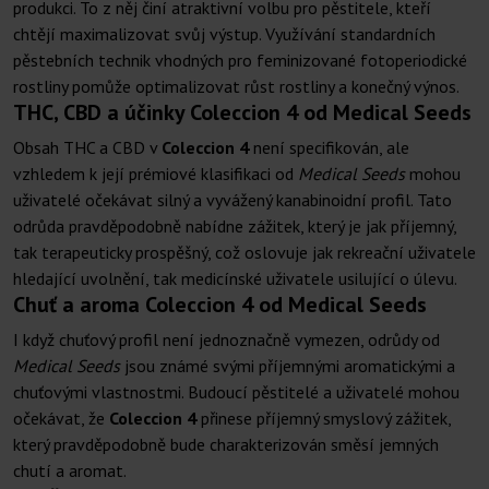
produkci. To z něj činí atraktivní volbu pro pěstitele, kteří
chtějí maximalizovat svůj výstup. Využívání standardních
pěstebních technik vhodných pro feminizované fotoperiodické
rostliny pomůže optimalizovat růst rostliny a konečný výnos.
THC, CBD a účinky Coleccion 4 od Medical Seeds
Obsah THC a CBD v
Coleccion 4
není specifikován, ale
vzhledem k její prémiové klasifikaci od
Medical Seeds
mohou
uživatelé očekávat silný a vyvážený kanabinoidní profil. Tato
odrůda pravděpodobně nabídne zážitek, který je jak příjemný,
tak terapeuticky prospěšný, což oslovuje jak rekreační uživatele
hledající uvolnění, tak medicínské uživatele usilující o úlevu.
Chuť a aroma Coleccion 4 od Medical Seeds
I když chuťový profil není jednoznačně vymezen, odrůdy od
Medical Seeds
jsou známé svými příjemnými aromatickými a
chuťovými vlastnostmi. Budoucí pěstitelé a uživatelé mohou
očekávat, že
Coleccion 4
přinese příjemný smyslový zážitek,
který pravděpodobně bude charakterizován směsí jemných
chutí a aromat.