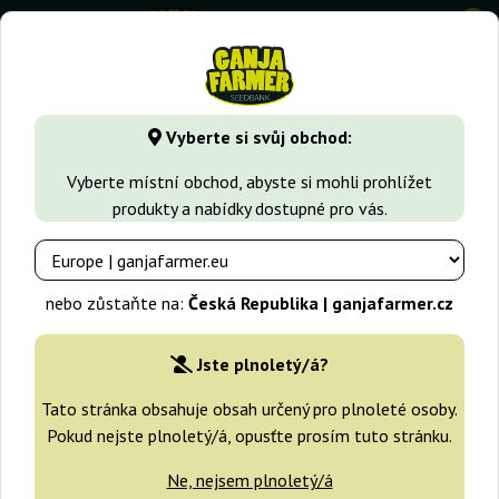
0
GanjaFarmer.cz
Typy Semen Marihuany
Feminizovaná sem
Vyberte si svůj obchod:
Coleccion 4 Medical Seeds
Vyberte místní obchod, abyste si mohli prohlížet
produkty a nabídky dostupné pro vás.
nebo zůstaňte na:
Česká Republika | ganjafarmer.cz
Jste plnoletý/á?
Tato stránka obsahuje obsah určený pro plnoleté osoby.
Pokud nejste plnoletý/á, opusťte prosím tuto stránku.
Ne, nejsem plnoletý/á