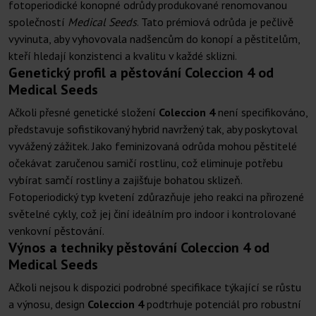
fotoperiodické konopné odrůdy produkované renomovanou
společností
Medical Seeds
. Tato prémiová odrůda je pečlivě
vyvinuta, aby vyhovovala nadšencům do konopí a pěstitelům,
kteří hledají konzistenci a kvalitu v každé sklizni.
Genetický profil a pěstování Coleccion 4 od
Medical Seeds
Ačkoli přesné genetické složení
Coleccion 4
není specifikováno,
představuje sofistikovaný hybrid navržený tak, aby poskytoval
vyvážený zážitek. Jako feminizovaná odrůda mohou pěstitelé
očekávat zaručenou samičí rostlinu, což eliminuje potřebu
vybírat samčí rostliny a zajišťuje bohatou sklizeň.
Fotoperiodický typ kvetení zdůrazňuje jeho reakci na přirozené
světelné cykly, což jej činí ideálním pro indoor i kontrolované
venkovní pěstování.
Výnos a techniky pěstování Coleccion 4 od
Medical Seeds
Ačkoli nejsou k dispozici podrobné specifikace týkající se růstu
a výnosu, design
Coleccion 4
podtrhuje potenciál pro robustní