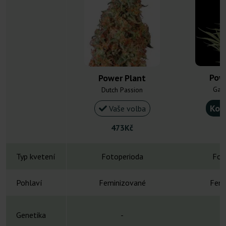
Pow
Power Plant
Gan
Dutch Passion
Kou
Vaše volba
473Kč
Typ kvetení
Fotoperioda
Fot
Pohlaví
Feminizované
Femi
Genetika
-
A