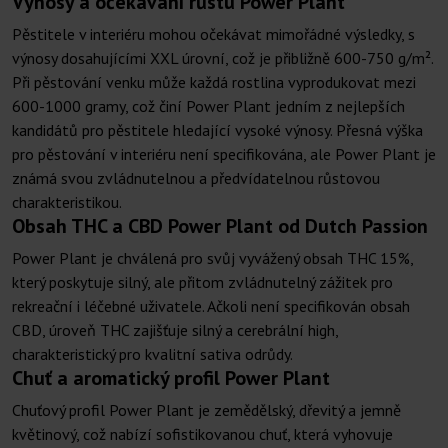
Výnosy a očekávání růstu Power Plant
Pěstitele v interiéru mohou očekávat mimořádné výsledky, s
výnosy dosahujícími XXL úrovní, což je přibližně 600-750 g/m².
Při pěstování venku může každá rostlina vyprodukovat mezi
600-1000 gramy, což činí Power Plant jedním z nejlepších
kandidátů pro pěstitele hledající vysoké výnosy. Přesná výška
pro pěstování v interiéru není specifikována, ale Power Plant je
známá svou zvládnutelnou a předvídatelnou růstovou
charakteristikou.
Obsah THC a CBD Power Plant od Dutch Passion
Power Plant je chválená pro svůj vyvážený obsah THC 15%,
který poskytuje silný, ale přitom zvládnutelný zážitek pro
rekreační i léčebné uživatele. Ačkoli není specifikován obsah
CBD, úroveň THC zajišťuje silný a cerebrální high,
charakteristický pro kvalitní sativa odrůdy.
Chuť a aromatický profil Power Plant
Chuťový profil Power Plant je zemědělský, dřevitý a jemně
květinový, což nabízí sofistikovanou chuť, která vyhovuje