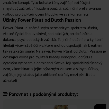
znalcům konopí. Tyto bohaté tóny zajišťují potěšující
smyslový zážitek při každém použití, což ji činí preferovanou
volbou pro ty, kteří ocení hloubku ve své konzumaci.
Účinky Power Plant od Dutch Passion
Power Plant je známá svým rozmanitým spektrem účinků,
včetně fyzického uvolnění, narkotických, cerebrálních a
dokonce psychedelických zážitků. To ji činí ideální pro ty, kteří
hledají vícevrstvé účinky, které mohou uspokojit jak kreativní,
tak relaxační snahy. Na závěr, Power Plant od Dutch Passion je
vynikající volba pro ty, kteří hledají konopnou odrůdu s
vysokým výnosem a dominancí Sativa. Její spolehlivý růstový
vzor, v kombinaci s jejím výrazným vkusem a silnými účinky,
zajišťuje její status jako oblíbené odrůdy mezi pěstiteli a
uživateli.
Porovnat s podobnými produkty: