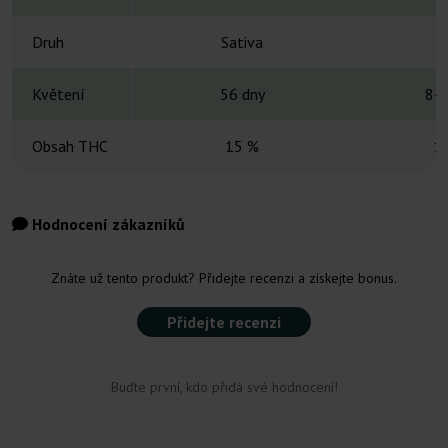
Druh
Sativa
H
Květení
56 dny
8-1
Obsah THC
15 %
1
Hodnocení zákazníků
Znáte už tento produkt? Přidejte recenzi a získejte bonus.
Přidejte recenzi
Buďte první, kdo přidá své hodnocení!