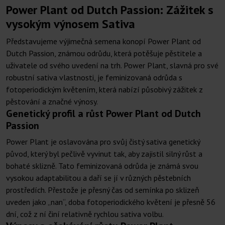
Power Plant od Dutch Passion: Zážitek s
vysokým výnosem Sativa
Představujeme výjimečná semena konopí Power Plant od
Dutch Passion, známou odrůdu, která potěšuje pěstitele a
uživatele od svého uvedení na trh. Power Plant, slavná pro své
robustní sativa vlastnosti, je feminizovaná odrůda s
fotoperiodickým květením, která nabízí působivý zážitek z
pěstování a značné výnosy.
Genetický profil a růst Power Plant od Dutch
Passion
Power Plant je oslavována pro svůj čistý sativa genetický
původ, který byl pečlivě vyvinut tak, aby zajistil silný růst a
bohaté sklizně. Tato feminizovaná odrůda je známá svou
vysokou adaptabilitou a daří se jí v různých pěstebních
prostředích. Přestože je přesný čas od semínka po sklizeň
uveden jako „nan“, doba fotoperiodického květení je přesně 56
dní, což z ní činí relativně rychlou sativa volbu.