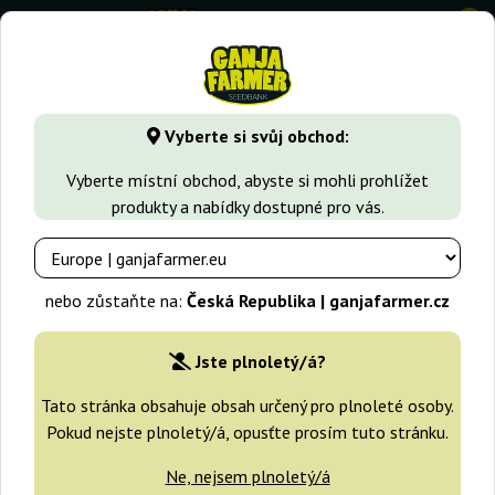
0
GanjaFarmer.cz
Typy Semen Marihuany
Sativa semena
Vyberte si svůj obchod:
Power Plant Dutch Passion
Vyberte místní obchod, abyste si mohli prohlížet
produkty a nabídky dostupné pro vás.
-25%
+dárky
nebo zůstaňte na:
Česká Republika | ganjafarmer.cz
Jste plnoletý/á?
Tato stránka obsahuje obsah určený pro plnoleté osoby.
Pokud nejste plnoletý/á, opusťte prosím tuto stránku.
Ne, nejsem plnoletý/á