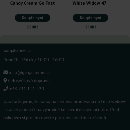
Candy Cream Go Fast
White Widow 47
Koupit nyní
Koupit nyní
180Kč
580Kč
GanjaFarmer.cz
Pondělí - Pátek / 10:00 - 16:00
info@ganjafarmer.cz
Celosvětová doprava
+48 731 111 420
Upozorňujeme, že konopná semena prodávaná na této webové
stránce jsou určena výhradně ke sběratelským účelům. Před
nákupem si prosím ověřte platnost místních zákonů.