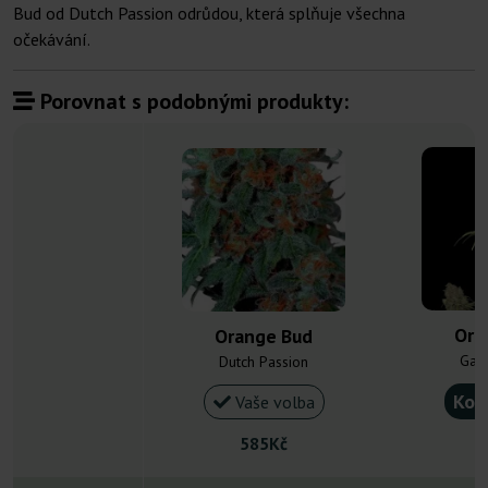
Bud od Dutch Passion odrůdou, která splňuje všechna
očekávání.
Porovnat s podobnými produkty:
Ora
Orange Bud
Gan
Dutch Passion
Kou
Vaše volba
585Kč