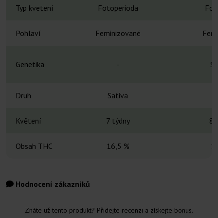
Typ kvetení
Fotoperioda
Fot
Pohlaví
Feminizované
Femi
Genetika
-
Sk
Druh
Sativa
H
Květení
7 týdny
8-
Obsah THC
16,5 %
1
Hodnocení zákazníků
Znáte už tento produkt? Přidejte recenzi a získejte bonus.