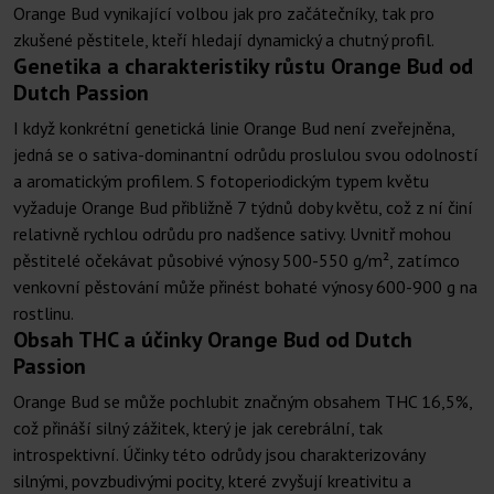
Orange Bud vynikající volbou jak pro začátečníky, tak pro
zkušené pěstitele, kteří hledají dynamický a chutný profil.
Genetika a charakteristiky růstu Orange Bud od
Dutch Passion
I když konkrétní genetická linie Orange Bud není zveřejněna,
jedná se o sativa-dominantní odrůdu proslulou svou odolností
a aromatickým profilem. S fotoperiodickým typem květu
vyžaduje Orange Bud přibližně 7 týdnů doby květu, což z ní činí
relativně rychlou odrůdu pro nadšence sativy. Uvnitř mohou
pěstitelé očekávat působivé výnosy 500-550 g/m², zatímco
venkovní pěstování může přinést bohaté výnosy 600-900 g na
rostlinu.
Obsah THC a účinky Orange Bud od Dutch
Passion
Orange Bud se může pochlubit značným obsahem THC 16,5%,
což přináší silný zážitek, který je jak cerebrální, tak
introspektivní. Účinky této odrůdy jsou charakterizovány
silnými, povzbudivými pocity, které zvyšují kreativitu a