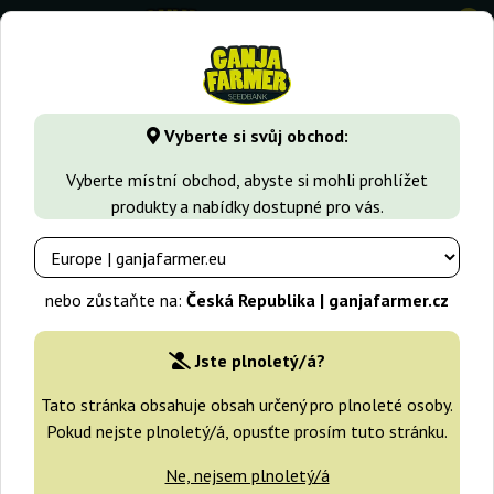
0
GanjaFarmer.cz
Druhy Marihuany
Orange Haze
Orange 
Vyberte si svůj obchod:
Orange Bud Dutch Passion
Vyberte místní obchod, abyste si mohli prohlížet
produkty a nabídky dostupné pro vás.
-25%
+dárky
nebo zůstaňte na:
Česká Republika | ganjafarmer.cz
Jste plnoletý/á?
Tato stránka obsahuje obsah určený pro plnoleté osoby.
Pokud nejste plnoletý/á, opusťte prosím tuto stránku.
Ne, nejsem plnoletý/á