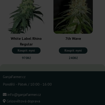
White Label Rhino
7th Wave
Regular
Koupit nyní
Koupit nyní
970Kč
240Kč
GanjaFarmer.cz
Pondělí - Pátek / 10:00 - 16:00
info@ganjafarmer.cz
Celosvětová doprava