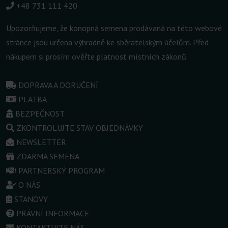
+48 731 111 420
Upozorňujeme, že konopná semena prodávaná na této webové
stránce jsou určena výhradně ke sběratelským účelům. Před
nákupem si prosím ověřte platnost místních zákonů.
DOPRAVA A DORUČENÍ
PLATBA
BEZPEČNOST
ZKONTROLUJTE STAV OBJEDNÁVKY
NEWSLETTER
ZDARMA SEMENA
PARTNERSKÝ PROGRAM
O NÁS
STANOVY
PRÁVNÍ INFORMACE
KONTAKTUJTE NÁS