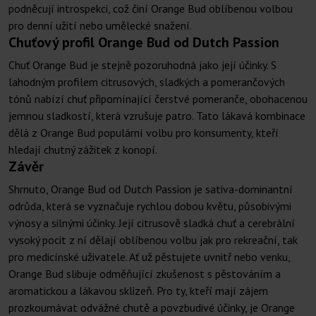
podněcují introspekci, což činí Orange Bud oblíbenou volbou
pro denní užití nebo umělecké snažení.
Chuťový profil Orange Bud od Dutch Passion
Chuť Orange Bud je stejně pozoruhodná jako její účinky. S
lahodným profilem citrusových, sladkých a pomerančových
tónů nabízí chuť připomínající čerstvé pomeranče, obohacenou
jemnou sladkostí, která vzrušuje patro. Tato lákavá kombinace
dělá z Orange Bud populární volbu pro konsumenty, kteří
hledají chutný zážitek z konopí.
Závěr
Shrnuto, Orange Bud od Dutch Passion je sativa-dominantní
odrůda, která se vyznačuje rychlou dobou květu, působivými
výnosy a silnými účinky. Její citrusově sladká chuť a cerebrální
vysoký pocit z ní dělají oblíbenou volbu jak pro rekreační, tak
pro medicínské uživatele. Ať už pěstujete uvnitř nebo venku,
Orange Bud slibuje odměňující zkušenost s pěstováním a
aromatickou a lákavou sklizeň. Pro ty, kteří mají zájem
prozkoumávat odvážné chutě a povzbudivé účinky, je Orange