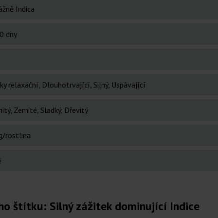
ážně Indica
0 dny
ky relaxační, Dlouhotrvající, Silný, Uspávající
itý, Zemité, Sladký, Dřevitý
g/rostlina
é
ho štítku: Silný zážitek dominující Indice