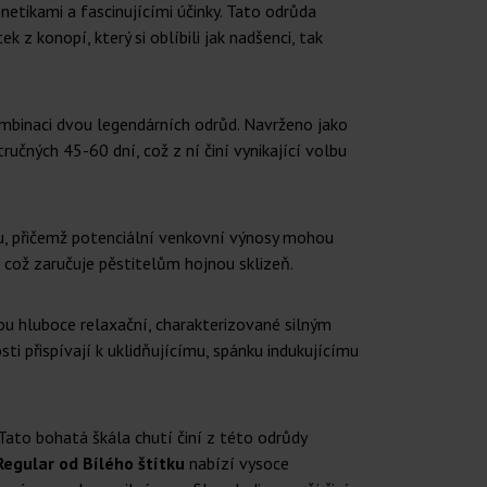
etikami a fascinujícími účinky. Tato odrůda
z konopí, který si oblíbili jak nadšenci, tak
ombinaci dvou legendárních odrůd. Navrženo jako
učných 45-60 dní, což z ní činí vynikající volbu
u, přičemž potenciální venkovní výnosy mohou
 což zaručuje pěstitelům hojnou sklizeň.
ou hluboce relaxační, charakterizované silným
ti přispívají k uklidňujícímu, spánku indukujícímu
Tato bohatá škála chutí činí z této odrůdy
 Regular od Bílého štítku
nabízí vysoce