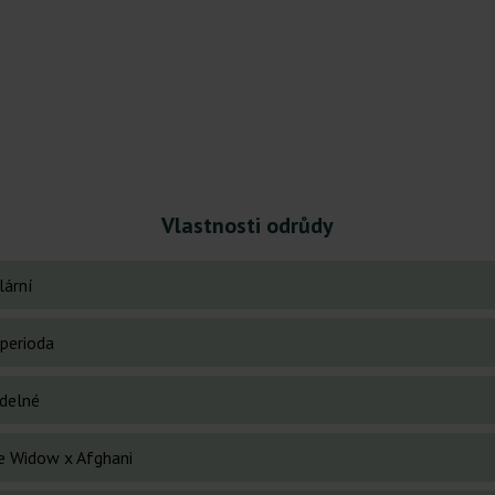
Vlastnosti odrůdy
lární
perioda
idelné
e Widow x Afghani