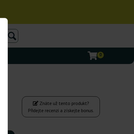
0
Znáte už tento produkt?
Přidejte recenzi a získejte bonus.