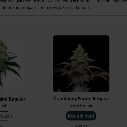
yhovuje jak rekreačním, tak terapeutickým oblastem. Jeho snadná spr
í hlubokou relaxaci a prémiový zážitek z konopí.
Grandaddy Purple Regular
ino Regular
Ganja Farmer
abel
Koupit nyní
volba
č
105Kč