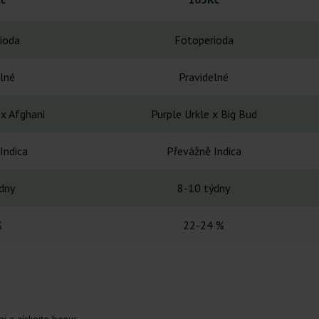
ioda
Fotoperioda
lné
Pravidelné
x Afghani
Purple Urkle x Big Bud
Indica
Převážně Indica
dny
8-10 týdny
%
22-24 %