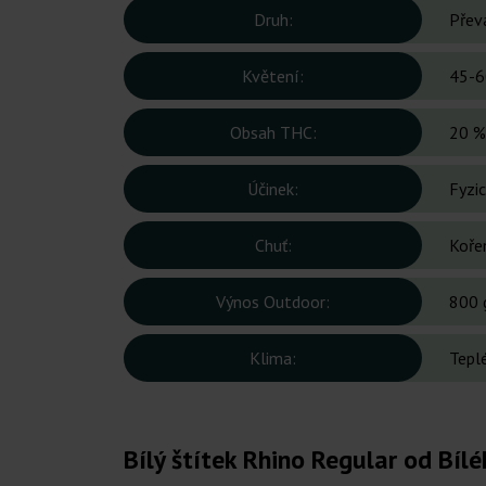
Druh:
Přev
Květení:
45-6
Obsah THC:
20 %
Účinek:
Fyzic
Chuť:
Kořen
Výnos Outdoor:
800 
Klima:
Tepl
Bílý štítek Rhino Regular od Bílé