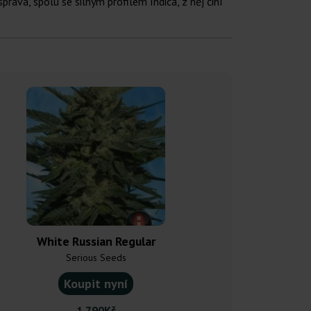
áva, spolu se silným profilem Indica, z něj činí
White Russian Regular
White Wido
Serious Seeds
Nirva
Koupit nyní
Koupit
1 790Kč
660