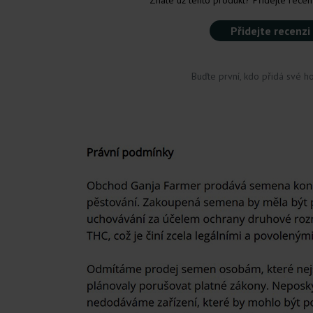
Znáte už tento produkt? Přidejte recenz
Přidejte recenzi
Buďte první, kdo přidá své h