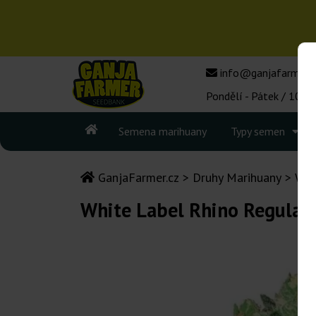
info@ganjafarmer.c
Pondělí - Pátek / 10:00
Semena marihuany
Typy semen
GanjaFarmer.cz
Druhy Marihuany
Whi
White Label Rhino Regular