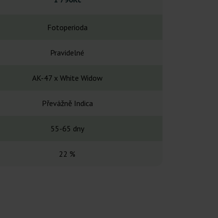
Fotoperioda
Fotope
Pravidelné
Pravid
AK-47 x White Widow
Kerala x Ma
Převážně Indica
Převážně
55-65 dny
-
22 %
14-1