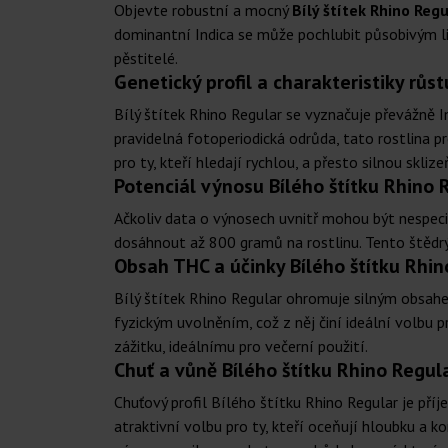
Objevte robustní a mocný
Bílý štítek Rhino Regu
dominantní Indica se může pochlubit působivým lini
pěstitelé.
Genetický profil a charakteristiky růst
Bílý štítek Rhino Regular se vyznačuje převážně 
pravidelná fotoperiodická odrůda, tato rostlina pr
pro ty, kteří hledají rychlou, a přesto silnou sklize
Potenciál výnosu Bílého štítku Rhino R
Ačkoliv data o výnosech uvnitř mohou být nespec
dosáhnout až 800 gramů na rostlinu. Tento štědrý
Obsah THC a účinky Bílého štítku Rhin
Bílý štítek Rhino Regular ohromuje silným obsahe
fyzickým uvolněním, což z něj činí ideální volbu p
zážitku, ideálnímu pro večerní použití.
Chuť a vůně Bílého štítku Rhino Regula
Chuťový profil Bílého štítku Rhino Regular je pří
atraktivní volbu pro ty, kteří oceňují hloubku a