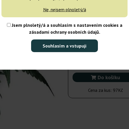
10 semen
Ne, nejsem plnoletý/á
Odeslání do 3-7
dnů
Jsem plnoletý/á a souhlasím s nastavením cookies a
zásadami ochrany osobních údajů.
10 semen
Souhlasím a vstupuji
970Kč
Počet balení:
Do košíku
Cena za kus:
97Kč