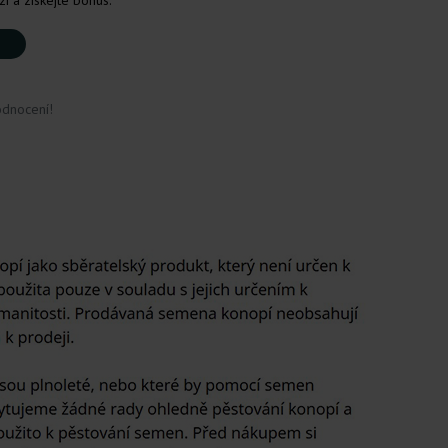
i a získejte bonus.
odnocení!