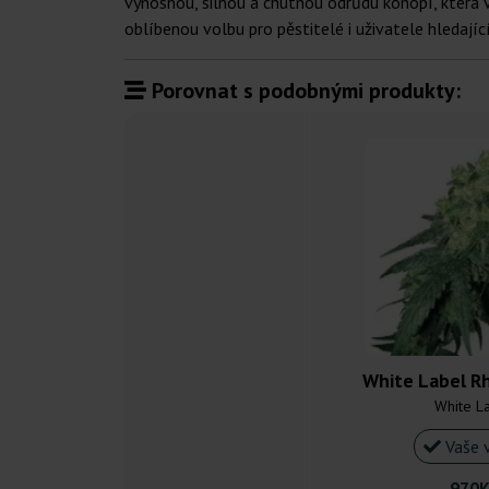
výnosnou, silnou a chutnou odrůdu konopí, která v
oblíbenou volbu pro pěstitelé i uživatele hledajíc
Porovnat s podobnými produkty:
White Label Rh
White L
Vaše 
970K