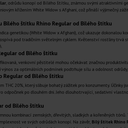
lar
, odrůdu konopí od Bílého štítku, známou svými atraktivními gen
ovým křížením White Widow s Afghani, což přináší výjimečný zážitek 
u Bílého štítku Rhino Regular od Bílého štítku
Indica genetikou (White Widow x Afghani), což ukazuje dokonalou k
ospívá pod tradičním světelným cyklem. Květenství rostliny trvá str
ň.
egular od Bílého štítku
ifikovaná, venkovní pěstitelé mohou očekávat značnou produktivit
 výnos za optimálních podmínek podtrhuje sílu a odolnost odrůdy,
o Regular od Bílého štítku
m THC 20%, který slibuje bohatý zážitek pro konzumenty. Účinky js
ro odpočinek po dlouhém dni. Jeho dlouhotrvající, sedativní vlastnos
r od Bílého štítku
jemnou kombinací zemských, dřevitých, sladkých a kořeněných tónů. 
 komplexnost ve svých odrůdách konopí. Na závěr,
Bílý štítek Rhino