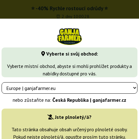
⭐ -40% Rychle rostoucí odrůdy ⭐
⏰ 2 dny 10:00:27
z
 - 16:00
Vyberte si svůj obchod:
Seedbanky
Druhy marihuany
Více
Vyberte místní obchod, abyste si mohli prohlížet produkty a
nabídky dostupné pro vás.
te Widow
White Label Rhino Regular
 White Label
nebo zůstaňte na:
Česká Republika | ganjafarmer.cz
Chovatelé:
White Label
Jste plnoletý/á?
Originální balení:
Tato stránka obsahuje obsah určený pro plnoleté osoby.
Pokud nejste plnoletý/á, opusťte prosím tuto stránku.