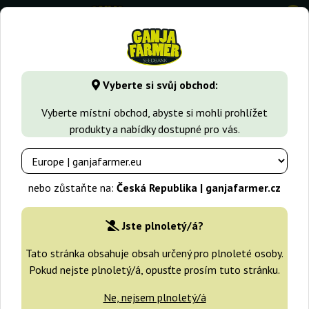
0
GanjaFarmer.cz
Druhy Marihuany
Orange Haze
Califor
Vyberte si svůj obchod:
California Orange Dutch Passion
Vyberte místní obchod, abyste si mohli prohlížet
produkty a nabídky dostupné pro vás.
-25%
+dárky
nebo zůstaňte na:
Česká Republika | ganjafarmer.cz
Jste plnoletý/á?
Tato stránka obsahuje obsah určený pro plnoleté osoby.
Pokud nejste plnoletý/á, opusťte prosím tuto stránku.
Ne, nejsem plnoletý/á