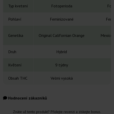
Typ kvetení
Fotoperioda
Fot
Pohlaví
Feminizované
Femi
Genetika
Original Californian Orange
Mexico,
Druh
Hybrid
H
Květení
9 týdny
6
Obsah THC
Velmi vysoká
Hodnocení zákazníků
Znáte už tento produkt? Přidejte recenzi a získejte bonus.