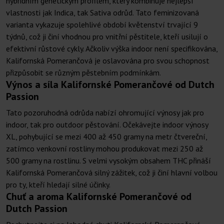
hybridním genetickým profilem, který kombinuje nejlepší
vlastnosti jak Indica, tak Sativa odrůd. Tato feminizovaná
varianta vykazuje spolehlivé období květenství trvající 9
týdnů, což ji činí vhodnou pro vnitřní pěstitele, kteří usilují o
efektivní růstové cykly. Ačkoliv výška indoor není specifikována,
Kalifornská Pomerančová je oslavována pro svou schopnost
přizpůsobit se různým pěstebním podmínkám.
Výnos a síla Kalifornské Pomerančové od Dutch
Passion
Tato pozoruhodná odrůda nabízí ohromující výnosy jak pro
indoor, tak pro outdoor pěstování. Očekávejte indoor výnosy
XL, pohybující se mezi 400 až 450 gramy na metr čtvereční,
zatímco venkovní rostliny mohou produkovat mezi 250 až
500 gramy na rostlinu. S velmi vysokým obsahem THC přináší
Kalifornská Pomerančová silný zážitek, což ji činí hlavní volbou
pro ty, kteří hledají silné účinky.
Chuť a aroma Kalifornské Pomerančové od
Dutch Passion