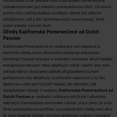
Pochutnejte si na lahodné chuti Kalifornské Pomerančové,
charakterizované její robustní pomerančovou chutí. Citrusové
aroma této odrůdy dodává osvěžující dotek její celkové
přitažlivosti, což ji činí oblíbenou mezi znalci konopí, kteří
ocení bohaté, ovocné chuti.
Účinky Kalifornské Pomerančové od Dutch
Passion
Kalifornská Pomerančová je ceněna pro své náladové a
euforické účinky, které uživatelům poskytují dokonalou
kombinaci fyzické relaxace a mentální stimulace. Ať už hledáte
energický povzbuzení nebo uklidňující závěr vašeho dne, tato
odrůda nabízí všestranný zážitek přizpůsobený různým
preferencím. Její uklidňující a euforické vlastnosti z ní činí
špičkovou volbu pro ty, kteří hledají jak rekreační, tak
terapeutické výhody. V souhrnu,
Kalifornská Pomerančová od
Dutch Passion
je vynikající volba pro pěstitele i uživatele,
nabízející harmonickou rovnováhu výnosu, síly a chuti. Se svou
živou pomerančovou profilací a povzbudivými účinky, není divu,
že tato klasická odrůda zůstává oblíbenou volbou v konopné