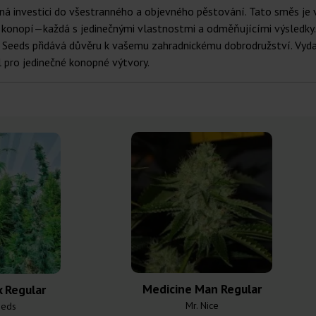
 investici do všestranného a objevného pěstování. Tato směs je vy
d konopí—každá s jedinečnými vlastnostmi a odměňujícími výsledky. 
i Seeds přidává důvěru k vašemu zahradnickému dobrodružství. Vyda
l pro jedinečné konopné výtvory.
Medicine Man Regular
 Regular
Mr. Nice
eeds