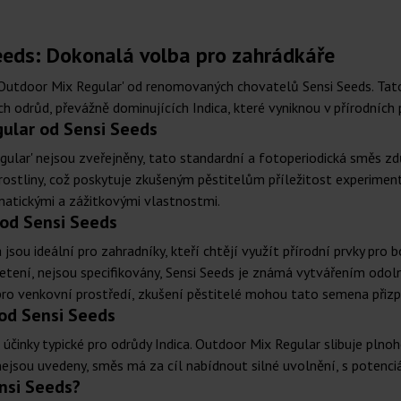
eeds: Dokonalá volba pro zahrádkáře
Outdoor Mix Regular' od renomovaných chovatelů Sensi Seeds. Tato
ch odrůd, převážně dominujících Indica, které vyniknou v přírodníc
ular od Sensi Seeds
egular' nejsou zveřejněny, tato standardní a fotoperiodická směs zd
í rostliny, což poskytuje zkušeným pěstitelům příležitost experim
matickými a zážitkovými vlastnostmi.
 od Sensi Seeds
sou ideální pro zahradníky, kteří chtějí využít přírodní prvky pro 
vetení, nejsou specifikovány, Sensi Seeds je známá vytvářením odol
ro venkovní prostředí, zkušení pěstitelé mohou tato semena přizpů
 od Sensi Seeds
 účinky typické pro odrůdy Indica. Outdoor Mix Regular slibuje plno
ejsou uvedeny, směs má za cíl nabídnout silné uvolnění, s potenciá
nsi Seeds?