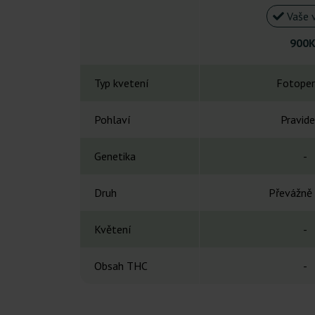
Vaše 
900K
Typ kvetení
Fotoper
Pohlaví
Pravide
Genetika
-
Druh
Převážně 
Květení
-
Obsah THC
-