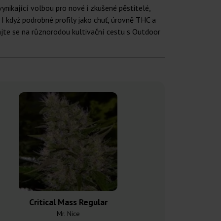
nikající volbou pro nové i zkušené pěstitelé,
I když podrobné profily jako chuť, úrovně THC a
jte se na různorodou kultivační cestu s Outdoor
Critical Mass Regular
Critical Sku
Mr. Nice
Mr. N