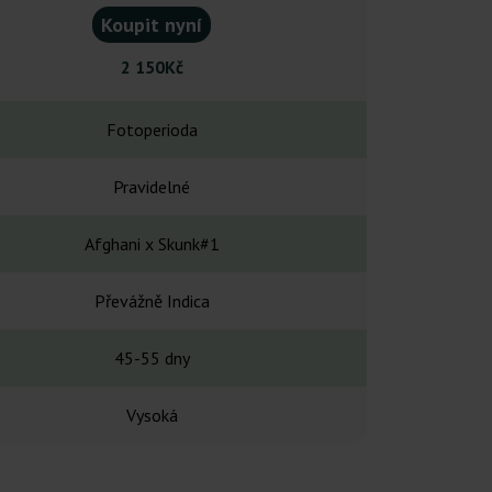
Koupit nyní
Koupit
2 150Kč
1 81
Fotoperioda
Fotope
Pravidelné
Pravid
Afghani x Skunk#1
Critical Mas
Převážně Indica
Převážně
45-55 dny
42-56
Vysoká
Vyso