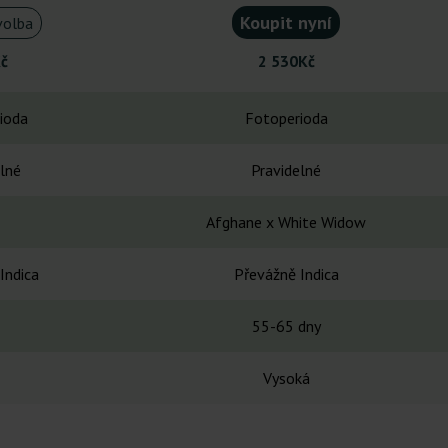
Koupit nyní
volba
č
2 530Kč
ioda
Fotoperioda
lné
Pravidelné
Afghane x White Widow
Indica
Převážně Indica
55-65 dny
Vysoká