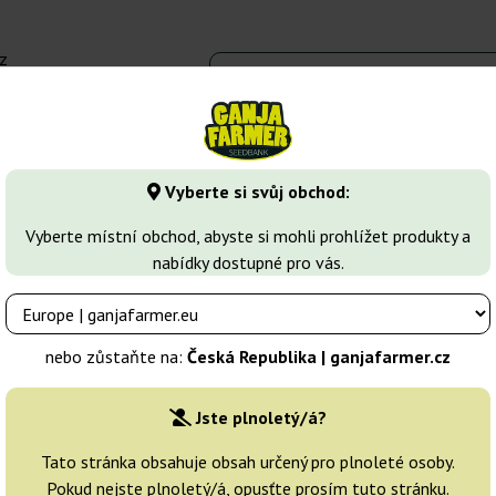
z
 - 16:00
Seedbanky
Druhy marihuany
Více
Vyberte si svůj obchod:
Indica semena
Outdoor Mix Regular
Vyberte místní obchod, abyste si mohli prohlížet produkty a
nabídky dostupné pro vás.
 Seeds
Chovatelé:
Sensi Seeds
nebo zůstaňte na:
Česká Republika | ganjafarmer.cz
Originální balení:
Jste plnoletý/á?
25 semen
Tato stránka obsahuje obsah určený pro plnoleté osoby.
Pokud nejste plnoletý/á, opusťte prosím tuto stránku.
Odeslání do 24h
25% LE