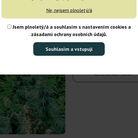
Ne, nejsem plnoletý/á
25 semen
Jsem plnoletý/á a souhlasím s nastavením cookies a
900Kč
1 200Kč
zásadami ochrany osobních údajů.
Počet balení:
Souhlasím a vstupuji
Do košíku
Cena za kus:
36Kč