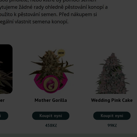
ter
Mother Gorilla
Wedding Pink Cake
í
Koupit nyní
Koupit nyní
458Kč
99Kč