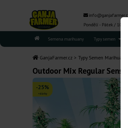
info@ganjafarmer.c
Pondělí - Pátek / 10:00
Semena marihuany
Typy semen
GanjaFarmer.cz
Typy Semen Marihuany
Outdoor Mix Regular Sensi
-25%
+dárky