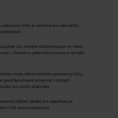
 exkluzivní směs je navržena pro zahradníky,
h podmínkách.
ůrazňuje sílu různých odrůd bohatých na Indicu.
entovat s chovem a výběrovými procesy a vytvářet
bohatou úrodu. Ačkoli konkrétní parametry růstu,
né genetiky schopné prospívat v různých
sobit pro vnitřní podmínky.
hodnotný zážitek, ideální pro odpočinek po
lem řešit stres a nespavost.