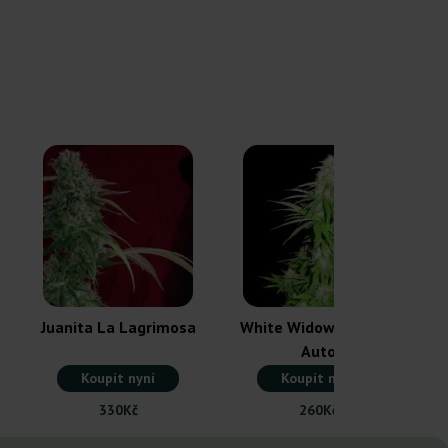
Juanita La Lagrimosa
White Widow Original
Auto
Koupit nyní
Koupit nyní
330Kč
260Kč