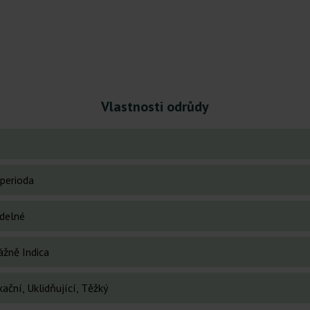
Vlastnosti odrůdy
perioda
idelné
ážně Indica
ační, Uklidňující, Těžký