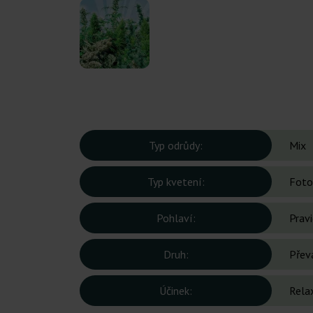
Typ odrůdy:
Mix
Typ kvetení:
Foto
Pohlaví:
Prav
Druh:
Přev
Účinek:
Relax