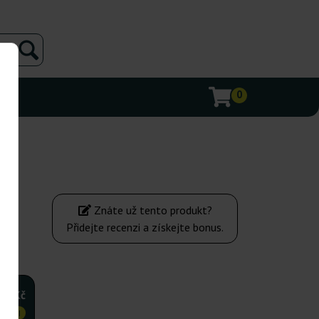
0
Znáte už tento produkt?
Přidejte recenzi a získejte bonus.
900Kč
VNĚJI