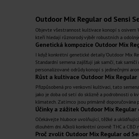
Outdoor Mix Regular od Sensi S
Objevte všestrannost kultivace konopí s osivem '
kteří hledají různorodý výběr robustních a odolný
Genetická kompozice Outdoor Mix Reg
I když konkrétní genetické detaily 'Outdoor Mix R
Standardní semena zajišťují jak samčí, tak samič
personalizované odrůdy konopí s jedinečnými aro
Růst a kultivace Outdoor Mix Regular
Přizpůsobená pro venkovní kultivaci, tato semena j
jako je doba od setí do sklizně a podrobnosti o k
klimatech. Zatímco jsou primárně doporučována p
Účinky a zážitek Outdoor Mix Regular
Očekávejte hluboce uvolňující, těžké a uklidňující
dlouhém dni. Ačkoli konkrétní úrovně THC a CBD n
Proč zvolit Outdoor Mix Regular od Se