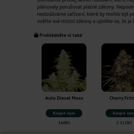
Prohlédněte si také
Auto Diesel Mass
Cherry Frit
Koupit nyní
Koupit nyn
160Kč
2 112Kč