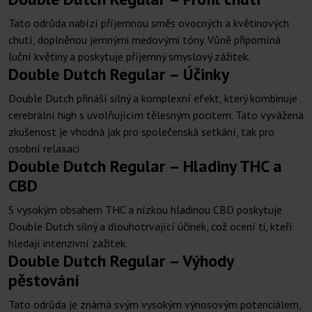
Tato odrůda nabízí příjemnou směs ovocných a květinových
chutí, doplněnou jemnými medovými tóny. Vůně připomíná
luční květiny a poskytuje příjemný smyslový zážitek.
Double Dutch Regular – Účinky
Double Dutch přináší silný a komplexní efekt, který kombinuje
cerebrální high s uvolňujícím tělesným pocitem. Tato vyvážená
zkušenost je vhodná jak pro společenská setkání, tak pro
osobní relaxaci.
Double Dutch Regular – Hladiny THC a
CBD
S vysokým obsahem THC a nízkou hladinou CBD poskytuje
Double Dutch silný a dlouhotrvající účinek, což ocení ti, kteří
hledají intenzivní zážitek.
Double Dutch Regular – Výhody
pěstování
Tato odrůda je známá svým vysokým výnosovým potenciálem,