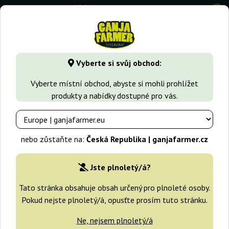
0
GanjaFarmer.cz
Typy Semen Marihuany
Indica semena
Vyberte si svůj obchod:
Double Dutch Regular Serious
Vyberte místní obchod, abyste si mohli prohlížet
Seeds
produkty a nabídky dostupné pro vás.
nebo zůstaňte na:
Česká Republika | ganjafarmer.cz
Jste plnoletý/á?
Tato stránka obsahuje obsah určený pro plnoleté osoby.
Pokud nejste plnoletý/á, opusťte prosím tuto stránku.
Ne, nejsem plnoletý/á