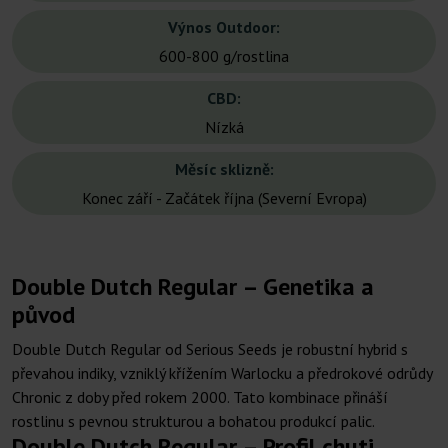
Výnos Outdoor:
600-800 g/rostlina
CBD:
Nízká
Měsíc sklizně:
Konec září - Začátek října (Severní Evropa)
Double Dutch Regular – Genetika a
původ
Double Dutch Regular od Serious Seeds je robustní hybrid s
převahou indiky, vzniklý křížením Warlocku a předrokové odrůdy
Chronic z doby před rokem 2000. Tato kombinace přináší
rostlinu s pevnou strukturou a bohatou produkcí palic.
Double Dutch Regular – Profil chuti