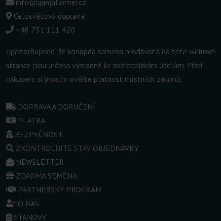
info@ganjafarmer.cz
Celosvětová doprava
+48 731 111 420
Upozorňujeme, že konopná semena prodávaná na této webové
stránce jsou určena výhradně ke sběratelským účelům. Před
nákupem si prosím ověřte platnost místních zákonů.
DOPRAVA A DORUČENÍ
PLATBA
BEZPEČNOST
ZKONTROLUJTE STAV OBJEDNÁVKY
NEWSLETTER
ZDARMA SEMENA
PARTNERSKÝ PROGRAM
O NÁS
STANOVY